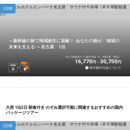
2日間
ツアーコード Q02C60
＜新幹線の旅で地域創生に貢献！-あなたの旅が、地域の
未来を支える-＞名古屋 1泊
大人1名様あたり 旅行代金（1～5名1室・税込）
16,770
30,750
円
円
選べる
新幹線
ホテル
表示旅行代金について
1
泊
大府 1泊2日 朝食付き のぞみ選択可能に関連するおすすめの国内
パッケージツアー
2日間
ツアーコード Q02C5Z