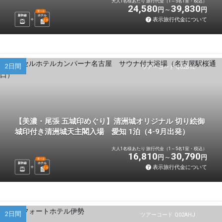
大人1名様あたり 旅行代金（1～5名1室・税込）
24,580
39,830
円
円
選べる
新幹線
ホテル
表示旅行代金について
1
泊
2日間
ツアーコード Q02B1L
【美濃・尾張 五城印めぐり】清洲城オリジナル 切り絵御
城印付き清洲城天主閣入場 愛知 1泊（4-9月出発）
大人1名様あたり 旅行代金（1～5名1室・税込）
16,810
30,790
円
円
選べる
新幹線
ホテル
表示旅行代金について
1
泊
2日間
ツアーコード Q02AHJ