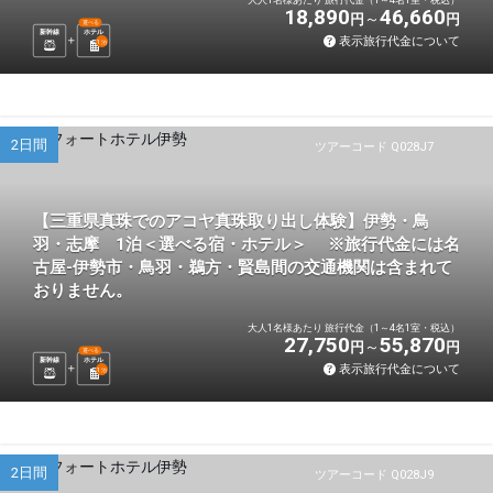
18,890
46,660
円
円
選べる
新幹線
ホテル
表示旅行代金について
1
泊
2日間
ツアーコード Q028J7
【三重県真珠でのアコヤ真珠取り出し体験】伊勢・鳥
羽・志摩 1泊＜選べる宿・ホテル＞ ※旅行代金には名
古屋-伊勢市・鳥羽・鵜方・賢島間の交通機関は含まれて
おりません。
大人1名様あたり 旅行代金（1～4名1室・税込）
27,750
55,870
円
円
選べる
新幹線
ホテル
表示旅行代金について
1
泊
2日間
ツアーコード Q028J9