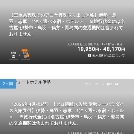
【三重県真珠でのアコヤ真珠取り出し体験】伊勢・鳥
羽・志摩 1泊＜選べる宿・ホテル＞ ※旅行代金には名
古屋-伊勢市・鳥羽・鵜方・賢島間の交通機関は含まれて
おりません。
大人1名様あたり 旅行代金（1～4名1室・税込）
19,950
48,170
円
円
選べる
新幹線
ホテル
表示旅行代金について
1
泊
2日間
ツアーコード Q02BH4
〈2026年4月-出発〉【ゼロ距離水族館 伊勢シーパラダイ
ス入館券付】伊勢・鳥羽・志摩 1泊＜選べる宿・ホテル
＞ ※旅行代金には名古屋-伊勢市・鳥羽・鵜方・賢島間
の交通機関は含まれておりません。
大人1名様あたり 旅行代金（1～4名1室・税込）