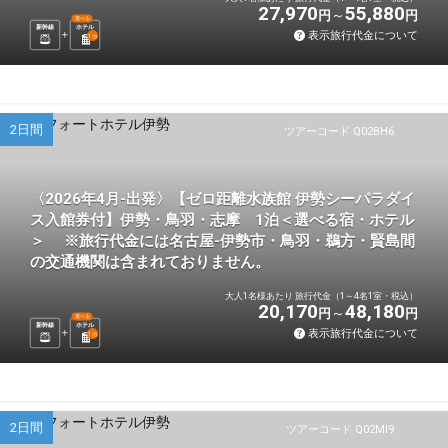
27,970
55,880
円
円
選べる
新幹線
ホテル
表示旅行代金について
1
泊
2日間
ツアーコード Q02BH6
〈2026年4月-出発〉【ゼロ距離水族館 伊勢シーパラダイ
ス入館券付】伊勢・鳥羽・志摩 1泊＜選べる宿・ホテル
＞ ※旅行代金には名古屋-伊勢市・鳥羽・鵜方・賢島間
の交通機関は含まれておりません。
大人1名様あたり 旅行代金（1～4名1室・税込）
20,170
48,180
円
円
選べる
新幹線
ホテル
表示旅行代金について
1
泊
2日間
ツアーコード Q02MI9