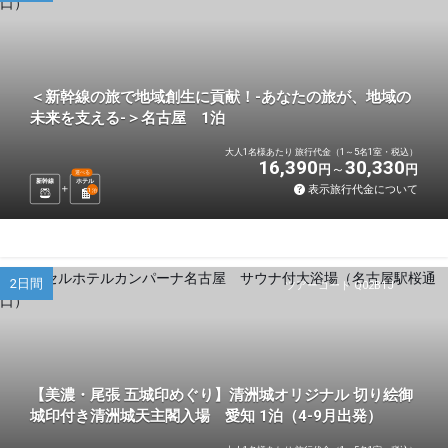
＜新幹線の旅で地域創生に貢献！-あなたの旅が、地域の
未来を支える-＞名古屋 1泊
大人1名様あたり 旅行代金（1～5名1室・税込）
16,390
30,330
円
円
選べる
新幹線
ホテル
表示旅行代金について
1
泊
2日間
ツアーコード Q02B1J
【美濃・尾張 五城印めぐり】清洲城オリジナル 切り絵御
城印付き清洲城天主閣入場 愛知 1泊（4-9月出発）