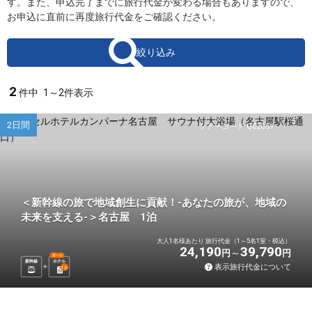
す。また、申込完了までに旅行代金が変わる場合もありますので、
お申込に直前に再度旅行代金をご確認ください。
絞り込み
2
件中
1～2件表示
2日間
ツアーコード Q02C5Y
＜新幹線の旅で地域創生に貢献！-あなたの旅が、地域の
未来を支える-＞名古屋 1泊
大人1名様あたり 旅行代金（1～5名1室・税込）
24,190
39,790
円
円
選べる
新幹線
ホテル
表示旅行代金について
1
泊