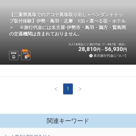
【三重県真珠でのアコヤ真珠取り出し＋ペンダントトッ
プ取付体験】伊勢・鳥羽・志摩 1泊＜選べる宿・ホテル
＞ ※旅行代金には名古屋-伊勢市・鳥羽・鵜方・賢島間
の交通機関は含まれておりません。
大人1名様あたり 旅行代金（1～4名1室・税込）
28,810
56,930
円
円
選べる
新幹線
ホテル
表示旅行代金について
1
泊
1
関連キーワード