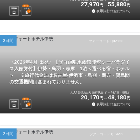
27,970
55,880
円
円
選べる
新幹線
ホテル
表示旅行代金について
1
泊
2日間
ツアーコード Q02BH6
〈2026年4月-出発〉【ゼロ距離水族館 伊勢シーパラダイ
ス入館券付】伊勢・鳥羽・志摩 1泊＜選べる宿・ホテル
＞ ※旅行代金には名古屋-伊勢市・鳥羽・鵜方・賢島間
の交通機関は含まれておりません。
大人1名様あたり 旅行代金（1～4名1室・税込）
20,170
48,180
円
円
選べる
新幹線
ホテル
表示旅行代金について
1
泊
2日間
ツアーコード Q02MI9