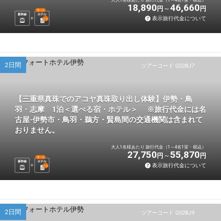
18,890
46,660
円
円
選べる
新幹線
ホテル
表示旅行代金について
1
泊
2日間
ツアーコード Q028J7
【三重県真珠でのアコヤ真珠取り出し体験】伊勢・鳥
羽・志摩 1泊＜選べる宿・ホテル＞ ※旅行代金には名
古屋-伊勢市・鳥羽・鵜方・賢島間の交通機関は含まれて
おりません。
大人1名様あたり 旅行代金（1～4名1室・税込）
27,750
55,870
円
円
選べる
新幹線
ホテル
表示旅行代金について
1
泊
2日間
ツアーコード Q028J9