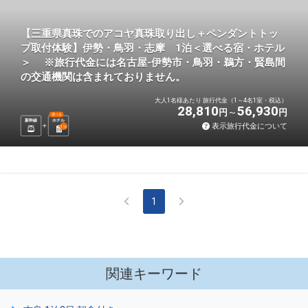
【三重県真珠でのアコヤ真珠取り出し＋ペンダントトッ
プ取付体験】伊勢・鳥羽・志摩 1泊＜選べる宿・ホテル
＞ ※旅行代金には名古屋-伊勢市・鳥羽・鵜方・賢島間
の交通機関は含まれておりません。
大人1名様あたり 旅行代金（1～4名1室・税込）
28,810
56,930
円
円
選べる
新幹線
ホテル
表示旅行代金について
1
泊
1
関連キーワード