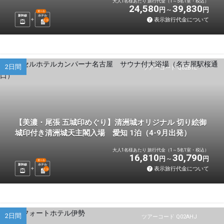
大人1名様あたり 旅行代金（1～5名1室・税込）
24,580
39,830
円
円
選べる
新幹線
ホテル
表示旅行代金について
1
泊
2日間
ツアーコード Q02B1L
【美濃・尾張 五城印めぐり】清洲城オリジナル 切り絵御
城印付き清洲城天主閣入場 愛知 1泊（4-9月出発）
大人1名様あたり 旅行代金（1～5名1室・税込）
16,810
30,790
円
円
選べる
新幹線
ホテル
表示旅行代金について
1
泊
2日間
ツアーコード Q02AHJ