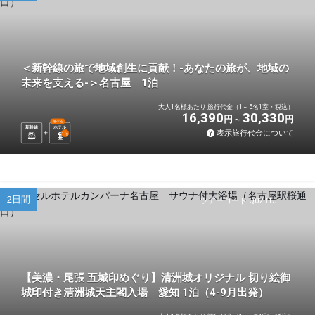
＜新幹線の旅で地域創生に貢献！-あなたの旅が、地域の
未来を支える-＞名古屋 1泊
大人1名様あたり 旅行代金（1～5名1室・税込）
16,390
30,330
円
円
選べる
新幹線
ホテル
表示旅行代金について
1
泊
2日間
ツアーコード Q02B1J
【美濃・尾張 五城印めぐり】清洲城オリジナル 切り絵御
城印付き清洲城天主閣入場 愛知 1泊（4-9月出発）