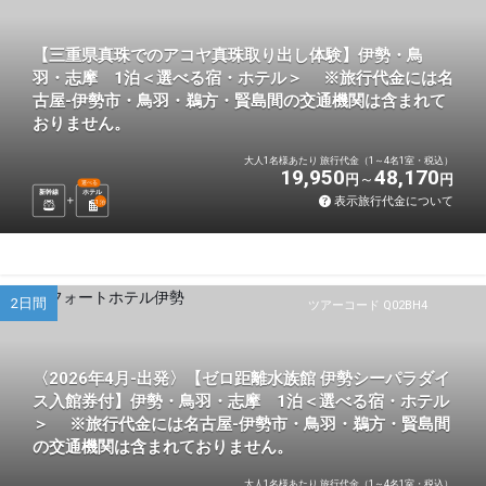
【三重県真珠でのアコヤ真珠取り出し体験】伊勢・鳥
羽・志摩 1泊＜選べる宿・ホテル＞ ※旅行代金には名
古屋-伊勢市・鳥羽・鵜方・賢島間の交通機関は含まれて
おりません。
大人1名様あたり 旅行代金（1～4名1室・税込）
19,950
48,170
円
円
選べる
新幹線
ホテル
表示旅行代金について
1
泊
2日間
ツアーコード Q02BH4
〈2026年4月-出発〉【ゼロ距離水族館 伊勢シーパラダイ
ス入館券付】伊勢・鳥羽・志摩 1泊＜選べる宿・ホテル
＞ ※旅行代金には名古屋-伊勢市・鳥羽・鵜方・賢島間
の交通機関は含まれておりません。
大人1名様あたり 旅行代金（1～4名1室・税込）