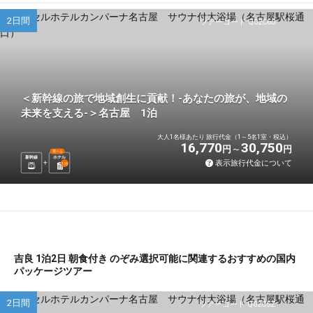
2日間
ツアーコード Q02C60
＜新幹線の旅で地域創生に貢献！-あなたの旅が、地域の
未来を支える-＞名古屋 1泊
大人1名様あたり 旅行代金（1～5名1室・税込）
16,770
30,750
円
円
選べる
新幹線
ホテル
表示旅行代金について
1
泊
吉良 1泊2日 朝食付き のぞみ選択可能に関連するおすすめの国内
パッケージツアー
2日間
ツアーコード Q02C5Z