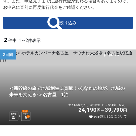
す。また、申込完了までに旅行代金が変わる場合もありますので、
お申込に直前に再度旅行代金をご確認ください。
絞り込み
2
件中
1～2件表示
2日間
ツアーコード Q02C5Y
＜新幹線の旅で地域創生に貢献！-あなたの旅が、地域の
未来を支える-＞名古屋 1泊
大人1名様あたり 旅行代金（1～5名1室・税込）
24,190
39,790
円
円
選べる
新幹線
ホテル
表示旅行代金について
1
泊