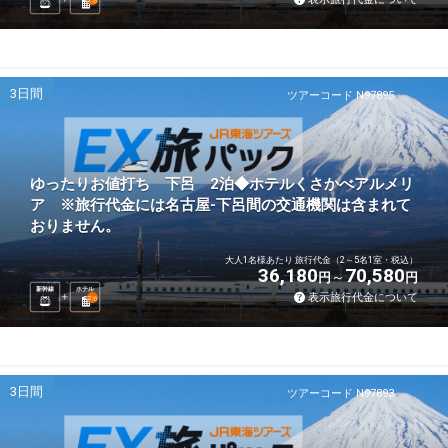
3日間
ツアーコード N97895
ゆったりお値打ち 下呂 2泊◆ホテルくさかべアルメリ
ア ※旅行代金には名古屋-下呂間の交通機関は含まれて
おりません。
大人1名様あたり 旅行代金（2～5名1室・税込）
36,180
70,580
円
円
新幹線
ホテル
表示旅行代金について
2
泊
3日間
ツアーコード N97893