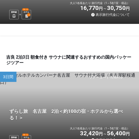
大人1名様あたり 旅行代金（1～5名1室・税込）
16,770
30,750
円
円
選べる
新幹線
ホテル
表示旅行代金について
1
泊
吉良 2泊3日 朝食付き サウナに関連するおすすめの国内パッケー
ジツアー
3日間
ツアーコード N98416
ずらし旅 名古屋 2泊＜約100の宿・ホテルから選べ
る！＞
大人1名様あたり 旅行代金（1～5名1室・税込）
32,420
56,400
円
円
選べる
新幹線
ホテル