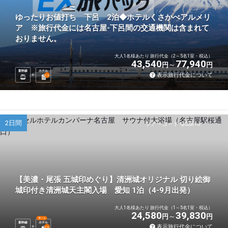
ゆったりお値打ち 下呂 2泊◆ホテルくさかべアルメリ
ア ※旅行代金には名古屋-下呂間の交通機関は含まれて
おりません。
大人1名様あたり 旅行代金（2～5名1室・税込）
43,540
77,940
円
円
新幹線
ホテル
表示旅行代金について
2
泊
2日間
ツアーコード Q02B1J
【美濃・尾張 五城印めぐり】清洲城オリジナル 切り絵御
城印付き清洲城天主閣入場 愛知 1泊（4-9月出発）
大人1名様あたり 旅行代金（1～5名1室・税込）
24,580
39,830
円
円
選べる
新幹線
ホテル
表示旅行代金について
1
泊