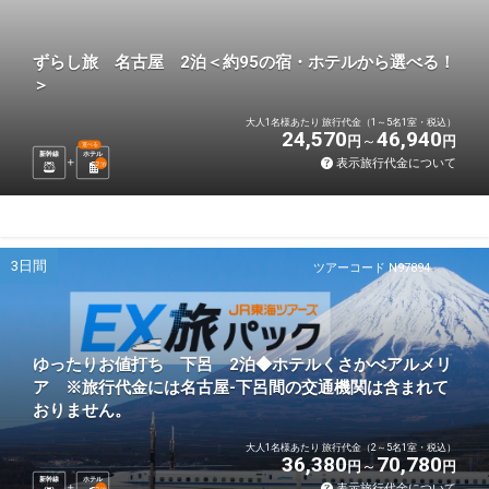
ずらし旅 名古屋 2泊＜約95の宿・ホテルから選べる！
＞
大人1名様あたり 旅行代金（1～5名1室・税込）
24,570
46,940
円
円
選べる
新幹線
ホテル
表示旅行代金について
2
泊
3日間
ツアーコード N97894
ゆったりお値打ち 下呂 2泊◆ホテルくさかべアルメリ
ア ※旅行代金には名古屋-下呂間の交通機関は含まれて
おりません。
大人1名様あたり 旅行代金（2～5名1室・税込）
36,380
70,780
円
円
新幹線
ホテル
表示旅行代金について
2
泊