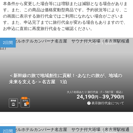
本条件から変更した場合等には増額または減額となる場合がありま
す。また、この商品は価格変動型商品です。予約状況等により、こ
の画面に表示する旅行代金ではご利用になれない場合がございま
す。また、申込完了までに旅行代金が変わる場合もありますので、
お申込に直前に再度旅行代金をご確認ください。
2日間
ツアーコード Q02C5Y
＜新幹線の旅で地域創生に貢献！-あなたの旅が、地域の
未来を支える-＞名古屋 1泊
大人1名様あたり 旅行代金（1～5名1室・税込）
24,190
39,790
円
円
選べる
新幹線
ホテル
表示旅行代金について
1
泊
2日間
ツアーコード Q02C5Z