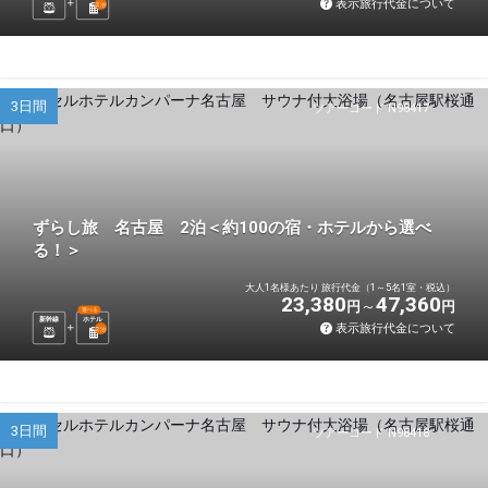
表示旅行代金について
2
泊
3日間
ツアーコード N98417
ずらし旅 名古屋 2泊＜約100の宿・ホテルから選べ
る！＞
大人1名様あたり 旅行代金（1～5名1室・税込）
23,380
47,360
円
円
選べる
新幹線
ホテル
表示旅行代金について
2
泊
3日間
ツアーコード N98418