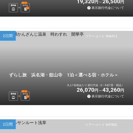
19,320
26,500
円
円
選べる
新幹線
ホテル
表示旅行代金について
1
泊
2日間
ツアーコード N96912
ずらし旅 浜名湖・舘山寺 1泊＜選べる宿・ホテル＞
大人1名様あたり 旅行代金（2～6名1室・税込）
26,070
43,260
円
円
選べる
新幹線
ホテル
表示旅行代金について
1
泊
2日間
ツアーコード N97832