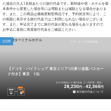
た場合の大人1名様あたりの旅行代金です。新幹線や宿・ホテルを基
本条件から変更した場合等には増額または減額となる場合がありま
す。また、この商品は価格変動型商品です。予約状況等により、こ
の画面に表示する旅行代金ではご利用になれない場合がございま
す。また、申込完了までに旅行代金が変わる場合もありますので、
お申込に直前に再度旅行代金をご確認ください。
2日間
ツアーコード Q02OGQ
【ドコモ・バイクシェア 東京エリア1日乗り放題パスカー
ド付き】東京 1泊
大人1名様あたり 旅行代金（1～2名1室・税込）
28,230
42,360
円
円
選べる
新幹線
ホテル
表示旅行代金について
1
泊