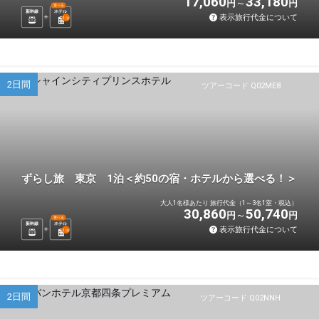
17,060
33,180
円
円
選べる
新幹線
ホテル
表示旅行代金について
1
泊
2日間
ツアーコード Q02ME8
ずらし旅 東京 1泊＜約50の宿・ホテルから選べる！＞
大人1名様あたり 旅行代金（1～3名1室・税込）
30,860
50,740
円
円
選べる
新幹線
ホテル
表示旅行代金について
1
泊
2日間
ツアーコード Q02NNH