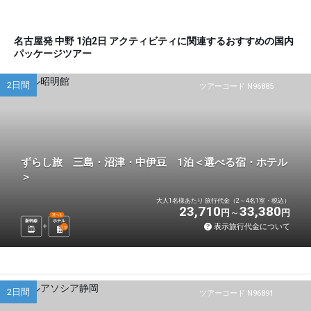
名古屋発 中野 1泊2日 アクティビティに関連するおすすめの国内
パッケージツアー
2日間
ツアーコード N96885
ずらし旅 三島・沼津・中伊豆 1泊＜選べる宿・ホテル
＞
大人1名様あたり 旅行代金（2～4名1室・税込）
23,710
33,380
円
円
選べる
新幹線
ホテル
表示旅行代金について
1
泊
2日間
ツアーコード N96891