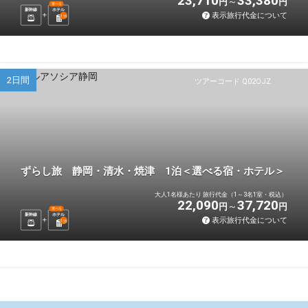
23,710
33,380
円
円
選べる
新幹線
ホテル
表示旅行代金について
1
泊
2日間
ツアーコード Q02OJZ
ずらし旅 静岡・清水・焼津 1泊＜選べる宿・ホテル＞
大人1名様あたり 旅行代金（1～3名1室・税込）
22,090
37,720
円
円
選べる
新幹線
ホテル
表示旅行代金について
1
泊