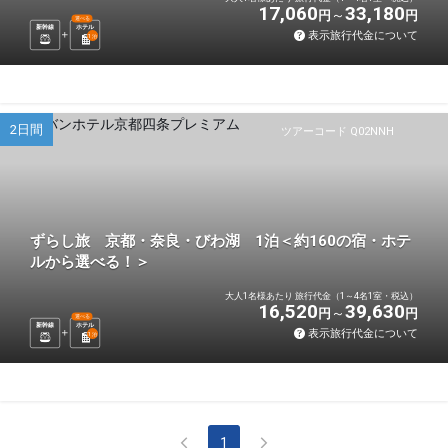
17,060
33,180
円
円
選べる
新幹線
ホテル
表示旅行代金について
1
泊
2日間
ツアーコード Q02NNH
ずらし旅 京都・奈良・びわ湖 1泊＜約160の宿・ホテ
ルから選べる！＞
大人1名様あたり 旅行代金（1～4名1室・税込）
16,520
39,630
円
円
選べる
新幹線
ホテル
表示旅行代金について
1
泊
1