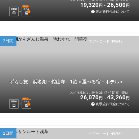
19,320
26,500
円
円
選べる
新幹線
ホテル
表示旅行代金について
1
泊
2日間
ツアーコード N96912
ずらし旅 浜名湖・舘山寺 1泊＜選べる宿・ホテル＞
大人1名様あたり 旅行代金（2～6名1室・税込）
26,070
43,260
円
円
選べる
新幹線
ホテル
表示旅行代金について
1
泊
2日間
ツアーコード N97832