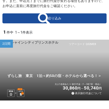
す。また、申込完了までに旅行代金が変わる場合もありますので、
お申込に直前に再度旅行代金をご確認ください。
絞り込み
1
件中
1～1件表示
2日間
ツアーコード Q02ME8
ずらし旅 東京 1泊＜約50の宿・ホテルから選べる！＞
大人1名様あたり 旅行代金（1～3名1室・税込）
30,860
50,740
円
円
選べる
新幹線
ホテル
表示旅行代金について
1
泊