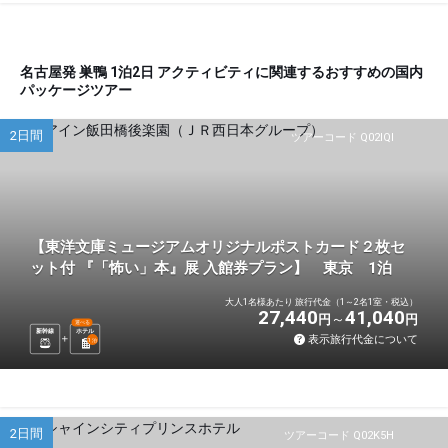
名古屋発 巣鴨 1泊2日 アクティビティに関連するおすすめの国内
パッケージツアー
2日間
ツアーコード Q02IQI
【東洋文庫ミュージアムオリジナルポストカード２枚セ
ット付 『「怖い」本』展 入館券プラン】 東京 1泊
大人1名様あたり 旅行代金（1～2名1室・税込）
27,440
41,040
円
円
選べる
新幹線
ホテル
表示旅行代金について
1
泊
2日間
ツアーコード Q02K5H