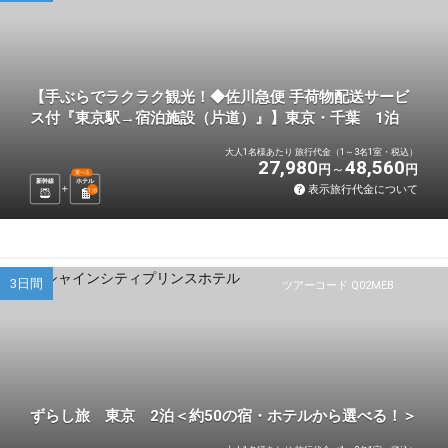
【手ぶらでラクラク観光！◆佐川急便 手荷物配送サービ
ス付『東京駅→宿泊施設（片道）』】東京・千葉 1泊
大人1名様あたり 旅行代金（1～3名1室・税込）
27,980
48,560
円
円
選べる
新幹線
ホテル
表示旅行代金について
1
泊
3日間
ツアーコード Q02MEB
ずらし旅 東京 2泊＜約50の宿・ホテルから選べる！＞