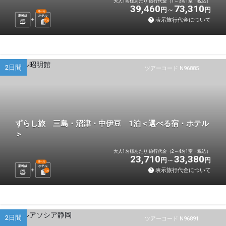
大人1名様あたり 旅行代金（1～3名1室・税込）
39,460
73,310
円
円
選べる
新幹線
ホテル
表示旅行代金について
2
泊
2日間
ツアーコード N96885
ずらし旅 三島・沼津・中伊豆 1泊＜選べる宿・ホテル
＞
大人1名様あたり 旅行代金（2～4名1室・税込）
23,710
33,380
円
円
選べる
新幹線
ホテル
表示旅行代金について
1
泊
2日間
ツアーコード N96891