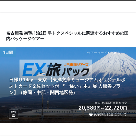
名古屋発 巣鴨 1泊2日 早トクスペシャルに関連するおすすめの国
内パッケージツアー
1日間
ツアーコード Q02IQA
日帰り1day 東京 【東洋文庫ミュージアムオリジナルポ
ストカード２枚セット付 『「怖い」本』展 入館券プラ
ン】（静岡・中部・関西地区発）
大人1名様あたり 旅行代金
20,380
22,720
円
円
新幹線
表示旅行代金について