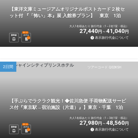
【東洋文庫ミュージアムオリジナルポストカード２枚セ
ット付 『「怖い」本』展 入館券プラン】 東京 1泊
大人1名様あたり 旅行代金（1～2名1室・税込）
27,440
41,040
円
円
選べる
新幹線
ホテル
表示旅行代金について
1
泊
2日間
ツアーコード Q02K5H
【手ぶらでラクラク観光！◆佐川急便 手荷物配送サービ
ス付『東京駅→宿泊施設（片道）』】東京・千葉 1泊
大人1名様あたり 旅行代金（1～3名1室・税込）
27,980
48,560
円
円
選べる
新幹線
ホテル
表示旅行代金について
1
泊