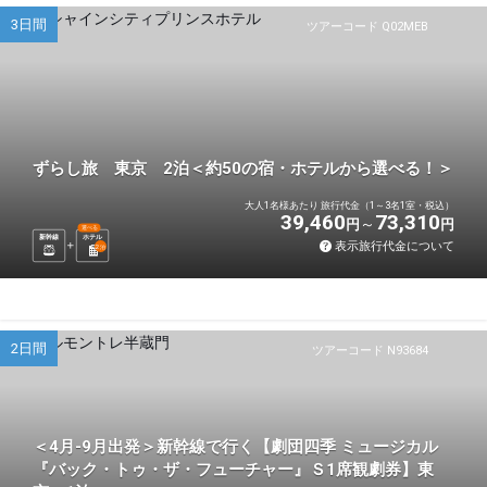
3日間
ツアーコード Q02MEB
ずらし旅 東京 2泊＜約50の宿・ホテルから選べる！＞
大人1名様あたり 旅行代金（1～3名1室・税込）
39,460
73,310
円
円
選べる
新幹線
ホテル
表示旅行代金について
2
泊
2日間
ツアーコード N93684
＜4月-9月出発＞新幹線で行く【劇団四季 ミュージカル
『バック・トゥ・ザ・フューチャー』Ｓ1席観劇券】東