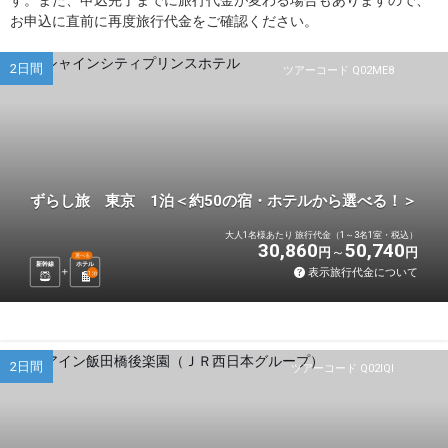
お申込に直前に再度旅行代金をご確認ください。
2日間
ツアーコード Q02ME8
ずらし旅 東京 1泊＜約50の宿・ホテルから選べる！＞
大人1名様あたり 旅行代金（1～3名1室・税込）
30,860
50,740
円
円
選べる
新幹線
ホテル
表示旅行代金について
1
泊
2日間
ツアーコード Q02IQI