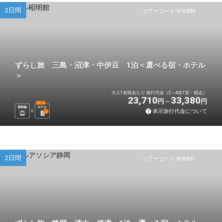
2日間
ツアーコード N96885
ずらし旅 三島・沼津・中伊豆 1泊＜選べる宿・ホテル
＞
大人1名様あたり 旅行代金（2～4名1室・税込）
23,710
33,380
円
円
選べる
新幹線
ホテル
表示旅行代金について
1
泊
2日間
ツアーコード N96891