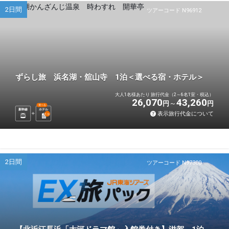
2日間
ツアーコード N96912
ずらし旅 浜名湖・舘山寺 1泊＜選べる宿・ホテル＞
大人1名様あたり 旅行代金（2～6名1室・税込）
26,070
43,260
円
円
選べる
新幹線
ホテル
表示旅行代金について
1
泊
2日間
ツアーコード N97300