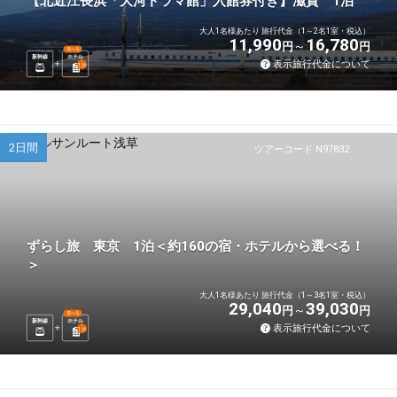
【北近江長浜「大河ドラマ館」入館券付き】滋賀 1泊
大人1名様あたり 旅行代金（1～2名1室・税込）
11,990
16,780
円
円
選べる
新幹線
ホテル
表示旅行代金について
1
泊
2日間
ツアーコード N97832
ずらし旅 東京 1泊＜約160の宿・ホテルから選べる！
＞
大人1名様あたり 旅行代金（1～3名1室・税込）
29,040
39,030
円
円
選べる
新幹線
ホテル
表示旅行代金について
1
泊