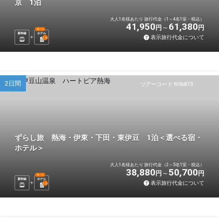
京 1泊
大人1名様あたり 旅行代金（1～4名1室・税込）
41,950
61,380
円
円
選べる
新幹線
ホテル
表示旅行代金について
1
泊
2日間
ツアーコード N96873
ずらし旅 熱海・伊東・下田・東伊豆 1泊＜選べる宿・
ホテル＞
大人1名様あたり 旅行代金（2～5名1室・税込）
38,880
50,700
円
円
選べる
新幹線
ホテル
表示旅行代金について
1
泊