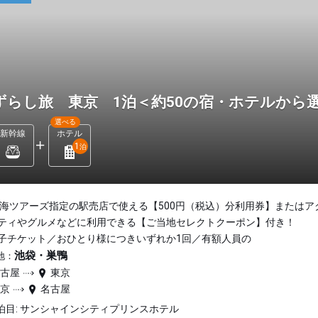
ずらし旅 東京 1泊＜約50の宿・ホテルから
選べる
新幹線
ホテル
1
泊
東海ツアーズ指定の駅売店で使える【500円（税込）分利用券】またはア
ティやグルメなどに利用できる【ご当地セレクトクーポン】付き！
子チケット／おひとり様につきいずれか1回／有額人員の
池袋・巣鴨
地：
名古屋
東京
東京
名古屋
泊目: サンシャインシティプリンスホテル