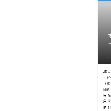
JR
ィビ
（電
目的
1