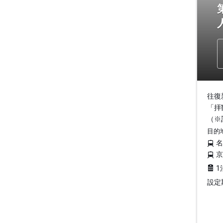
往復
「拝
（※
目的
1
設定期