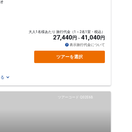
オ
大人1名様あたり 旅行代金（1～2名1室・税込）
27,440
41,040
円
円
表示旅行代金について
ツアーを選択
見る
ツアーコード Q02E6B