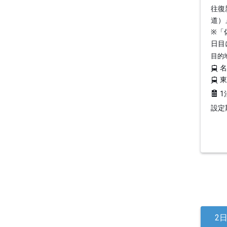
往復
道）
※「
日目
目的
1
設定期
2