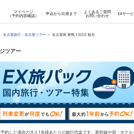
よくあるご質問
マイページ
申込から出発まで
EXサー
お問い合わせ
（予約内容確認）
名古屋旅行・名古屋ツアー
名古屋発 巣鴨 1泊2日 観光
ージツアー
で予約した場合の大人1名様あたりの旅行代金です。新幹線や宿・ホテル