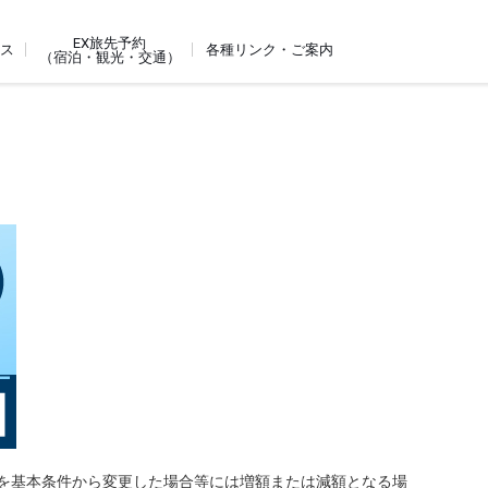
EX旅先予約
ビス
各種リンク・ご案内
（宿泊・観光・交通）
を基本条件から変更した場合等には増額または減額となる場