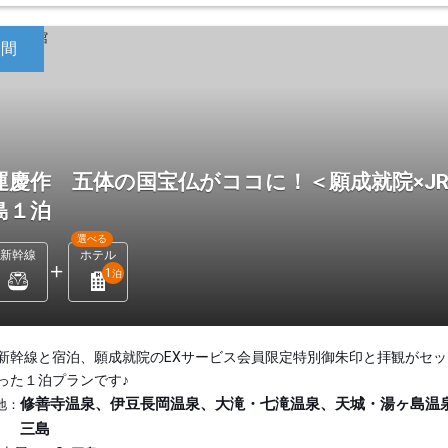
日間
運慶作 五体の国宝仏がココに！＜願成就院×J
島１泊
選べる
新幹線
ホテル
1
泊
新幹線と宿泊、願成就院のEXサービス会員限定特別御朱印と拝観がセッ
った１泊プランです♪
修善寺温泉、伊豆長岡温泉、大滝・七滝温泉、天城・湯ヶ島温
地：
三島