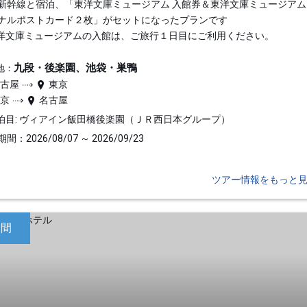
新幹線と宿泊、「東洋文庫ミュージアム 入館券＆東洋文庫ミュージアム
ナルポストカード２枚」がセットになったプランです
洋文庫ミュージアムの入館は、ご旅行１日目にご利用ください。
九段・後楽園、池袋・巣鴨
地：
名古屋
東京
東京
名古屋
泊目: ヴィアイン飯田橋後楽園（ＪＲ西日本グループ）
間：2026/08/07 ～ 2026/09/23
ツアー情報をもっと
日間