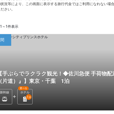
約状況等により、この画面に表示する旅行代金ではご利用になれない場
ください。
1～1件表示
日間
【手ぶらでラクラク観光！◆佐川急便 手荷物配
（片道）』】東京・千葉 1泊
選べる
新幹線
ホテル
1
泊