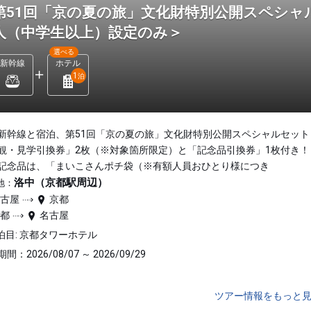
第51回「京の夏の旅」文化財特別公開スペシャ
人（中学生以上）設定のみ＞
選べる
新幹線
ホテル
1
泊
新幹線と宿泊、第51回「京の夏の旅」文化財特別公開スペシャルセット
観・見学引換券」2枚（※対象箇所限定）と「記念品引換券」1枚付き！
記念品は、「まいこさんポチ袋（※有額人員おひとり様につき
洛中（京都駅周辺）
地：
名古屋
京都
京都
名古屋
泊目: 京都タワーホテル
間：2026/08/07 ～ 2026/09/29
ツアー情報をもっと