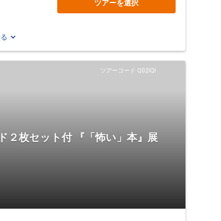
ツアーを選択
見る
ツアーコード Q02IQI
ド２枚セット付 『「怖い」本』展