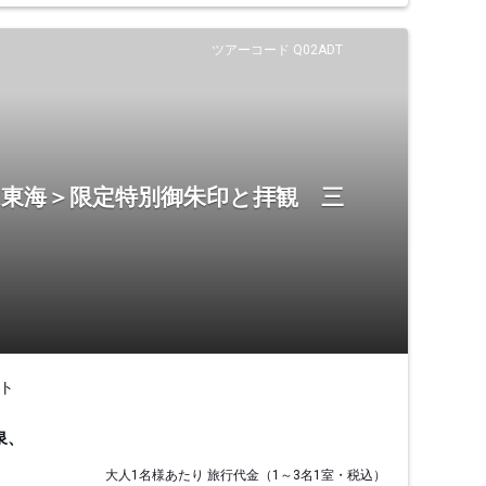
ツアーコード Q02ADT
R東海＞限定特別御朱印と拝観 三
ト
泉、
大人1名様あたり 旅行代金（1～3名1室・税込）