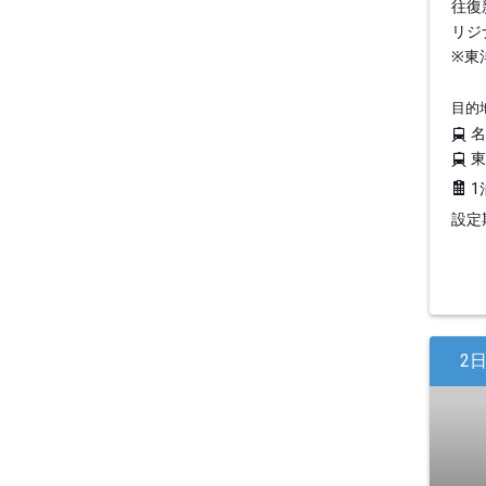
往復
リジ
※東
目的
1
設定期
2