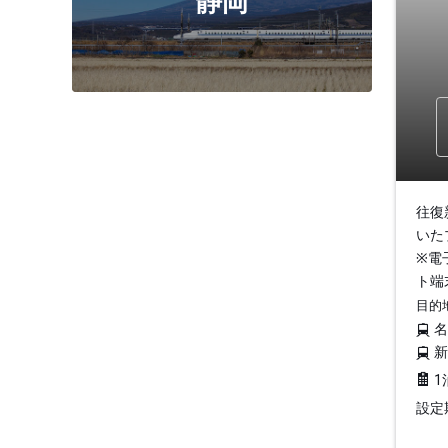
静岡
往復
いた
※電
ト端
目的
1
設定期