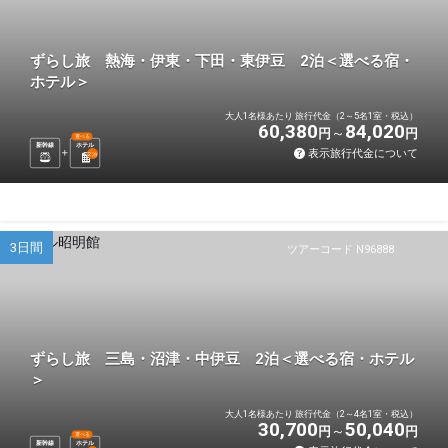
ずらし旅 熱海・伊東・下田・東伊豆 2泊＜選べる宿・
ホテル＞
大人1名様あたり 旅行代金（2～5名1室・税込）
60,380
84,020
円
円
選べる
新幹線
ホテル
表示旅行代金について
2
泊
3日間
ツアーコード N96888
ずらし旅 三島・沼津・中伊豆 2泊＜選べる宿・ホテル
＞
大人1名様あたり 旅行代金（2～4名1室・税込）
30,700
50,040
円
円
選べる
新幹線
ホテル