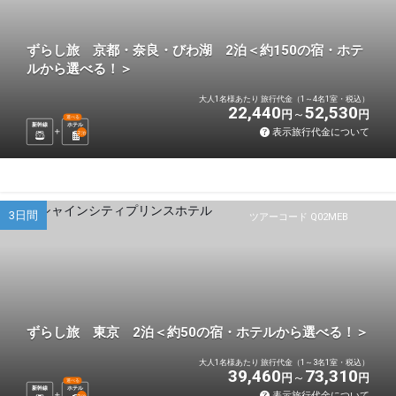
ずらし旅 京都・奈良・びわ湖 2泊＜約150の宿・ホテ
ルから選べる！＞
大人1名様あたり 旅行代金（1～4名1室・税込）
22,440
52,530
円
円
選べる
新幹線
ホテル
表示旅行代金について
2
泊
3日間
ツアーコード Q02MEB
ずらし旅 東京 2泊＜約50の宿・ホテルから選べる！＞
大人1名様あたり 旅行代金（1～3名1室・税込）
39,460
73,310
円
円
選べる
新幹線
ホテル
表示旅行代金について
2
泊