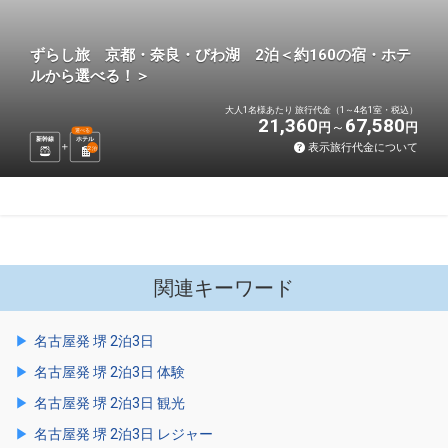
ずらし旅 京都・奈良・びわ湖 2泊＜約160の宿・ホテ
ルから選べる！＞
大人1名様あたり 旅行代金（1～4名1室・税込）
21,360
67,580
円
円
選べる
新幹線
ホテル
表示旅行代金について
2
泊
関連キーワード
名古屋発 堺 2泊3日
名古屋発 堺 2泊3日 体験
名古屋発 堺 2泊3日 観光
名古屋発 堺 2泊3日 レジャー