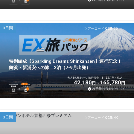
3日間
ツアーコード Q02NCQ
特別編成【Sparkling Dreams Shinkansen】運行記念！
舞浜・新浦安への旅 2泊（7-9月出発）
大人1名様あたり 旅行代金（1～6名1室・税込）
42,180
165,780
円
円
選べる
新幹線
ホテル
表示旅行代金について
2
泊
3日間
ツアーコード Q02NNK