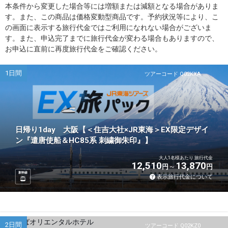
本条件から変更した場合等には増額または減額となる場合がありま
す。また、この商品は価格変動型商品です。予約状況等により、こ
の画面に表示する旅行代金ではご利用になれない場合がございま
す。また、申込完了までに旅行代金が変わる場合もありますので、
お申込に直前に再度旅行代金をご確認ください。
1日間
ツアーコード Q02KXA
日帰り1day 大阪【＜住吉大社×JR東海＞EX限定デザイ
ン『遣唐使船＆HC85系 刺繍御朱印』】
大人1名様あたり 旅行代金
12,510
13,870
円
円
新幹線
表示旅行代金について
2日間
ツアーコード Q02KZ0