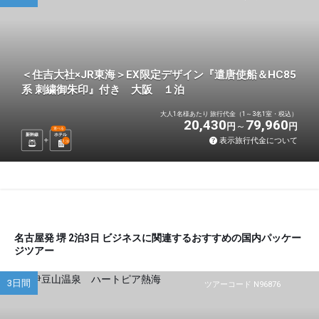
＜住吉大社×JR東海＞EX限定デザイン『遣唐使船＆HC85
系 刺繍御朱印』付き 大阪 １泊
大人1名様あたり 旅行代金（1～3名1室・税込）
20,430
79,960
円
円
選べる
新幹線
ホテル
表示旅行代金について
1
泊
名古屋発 堺 2泊3日 ビジネスに関連するおすすめの国内パッケー
ジツアー
3日間
ツアーコード N96876