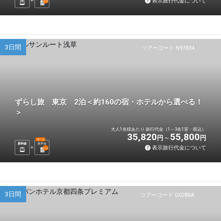
表示旅行代金について
2
泊
3日間
ツアーコード N97834
ずらし旅 東京 2泊＜約160の宿・ホテルから選べる！
＞
大人1名様あたり 旅行代金（1～3名1室・税込）
35,820
55,800
円
円
選べる
新幹線
ホテル
表示旅行代金について
2
泊
3日間
ツアーコード Q028XA