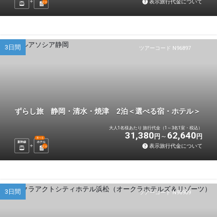
表示旅行代金について
2
泊
3日間
ツアーコード N96897
ずらし旅 静岡・清水・焼津 2泊＜選べる宿・ホテル＞
大人1名様あたり 旅行代金（1～3名1室・税込）
31,380
62,640
円
円
選べる
新幹線
ホテル
表示旅行代金について
2
泊
3日間
ツアーコード N96909