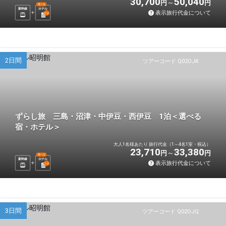
30,700
50,040
円
円
選べる
新幹線
ホテル
表示旅行代金について
2
泊
2日間
ツアーコード Q02OJK
ずらし旅 三島・沼津・中伊豆・西伊豆 1泊＜選べる
宿・ホテル＞
大人1名様あたり 旅行代金（1～4名1室・税込）
23,710
33,380
円
円
選べる
新幹線
ホテル
表示旅行代金について
1
泊
3日間
ツアーコード Q02OJQ