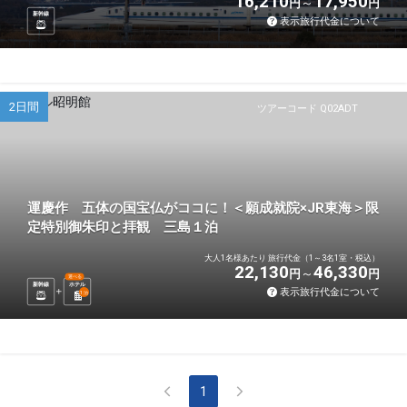
16,210
17,950
円
円
新幹線
表示旅行代金について
2日間
ツアーコード Q02ADT
運慶作 五体の国宝仏がココに！＜願成就院×JR東海＞限
定特別御朱印と拝観 三島１泊
大人1名様あたり 旅行代金（1～3名1室・税込）
22,130
46,330
円
円
選べる
新幹線
ホテル
表示旅行代金について
1
泊
1