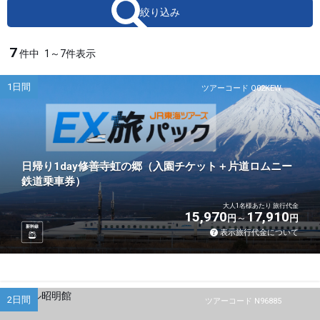
絞り込み
7
件中
1～7件表示
1日間
ツアーコード Q02KEW
日帰り1day修善寺虹の郷（入園チケット＋片道ロムニー
鉄道乗車券）
大人1名様あたり 旅行代金
15,970
17,910
円
円
新幹線
表示旅行代金について
2日間
ツアーコード N96885