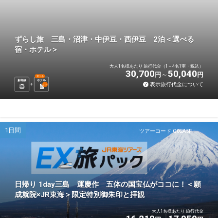
ずらし旅 三島・沼津・中伊豆・西伊豆 2泊＜選べる
宿・ホテル＞
大人1名様あたり 旅行代金（1～4名1室・税込）
30,700
50,040
円
円
選べる
新幹線
ホテル
表示旅行代金について
2
泊
1日間
ツアーコード Q02A5F
日帰り 1day三島 運慶作 五体の国宝仏がココに！＜願
成就院×JR東海＞限定特別御朱印と拝観
大人1名様あたり 旅行代金