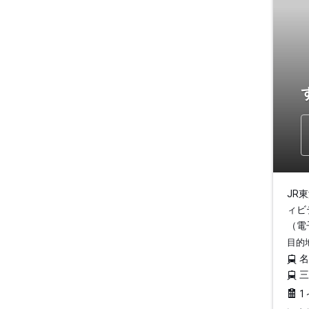
JR
ィビ
（電
目的
1