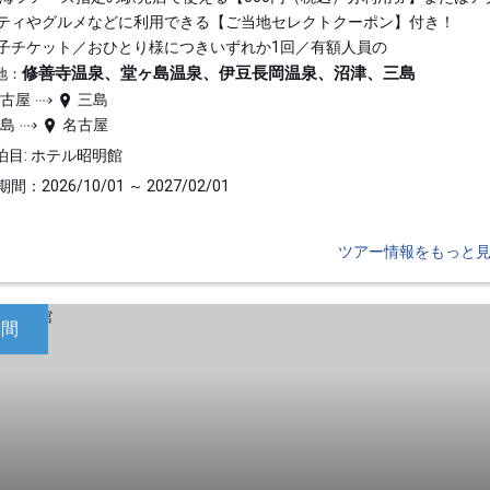
ティやグルメなどに利用できる【ご当地セレクトクーポン】付き！
子チケット／おひとり様につきいずれか1回／有額人員の
修善寺温泉、堂ヶ島温泉、伊豆長岡温泉、沼津、三島
地：
名古屋
三島
三島
名古屋
泊目: ホテル昭明館
間：2026/10/01 ～ 2027/02/01
ツアー情報をもっと
日間