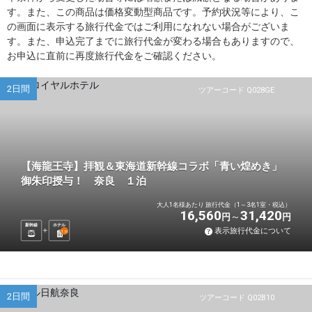
す。また、この商品は価格変動型商品です。予約状況等により、こ
の画面に表示する旅行代金ではご利用になれない場合がございま
す。また、申込完了までに旅行代金が変わる場合もありますので、
お申込に直前に再度旅行代金をご確認ください。
2日間
ツアーコード Q028GE
【海龍王寺】拝観＆東海道新幹線コラボ「青い煌めき」
御朱印授与！ 奈良 １泊
大人1名様あたり 旅行代金（1～3名1室・税込）
16,560
31,420
円
円
新幹線
ホテル
表示旅行代金について
1
泊
2日間
ツアーコード Q02B10