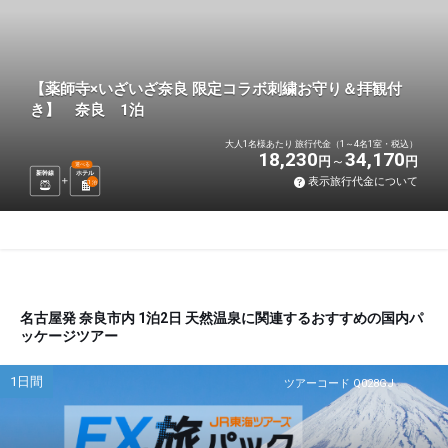
【薬師寺×いざいざ奈良 限定コラボ刺繍お守り＆拝観付
き】 奈良 1泊
大人1名様あたり 旅行代金（1～4名1室・税込）
18,230
34,170
円
円
選べる
新幹線
ホテル
表示旅行代金について
1
泊
名古屋発 奈良市内 1泊2日 天然温泉に関連するおすすめの国内パ
ッケージツアー
1日間
ツアーコード Q028GJ