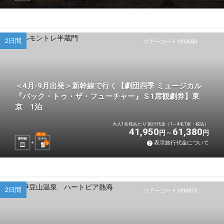
2日間
ツアーコード N93684
＜4月-9月出発＞新幹線で行く【劇団四季 ミュージカル
『バック・トゥ・ザ・フューチャー』Ｓ1席観劇券】東
京 1泊
大人1名様あたり 旅行代金（1～4名1室・税込）
41,950
61,380
円
円
選べる
新幹線
ホテル
表示旅行代金について
1
泊
2日間
ツアーコード N96873