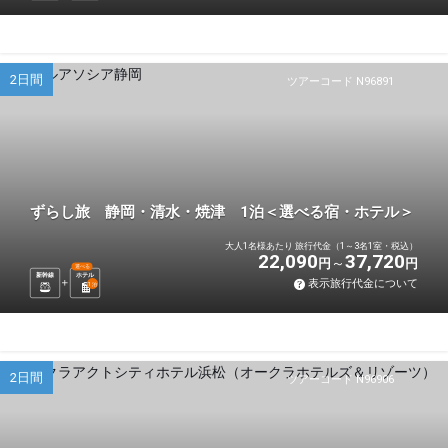
2日間
ツアーコード N96891
ずらし旅 静岡・清水・焼津 1泊＜選べる宿・ホテル＞
大人1名様あたり 旅行代金（1～3名1室・税込）
22,090
37,720
円
円
選べる
新幹線
ホテル
表示旅行代金について
1
泊
2日間
ツアーコード N96906