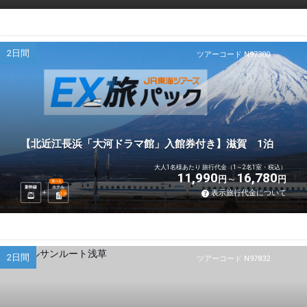
2日間
ツアーコード N97300
【北近江長浜「大河ドラマ館」入館券付き】滋賀 1泊
大人1名様あたり 旅行代金（1～2名1室・税込）
11,990
16,780
円
円
選べる
新幹線
ホテル
表示旅行代金について
1
泊
2日間
ツアーコード N97832