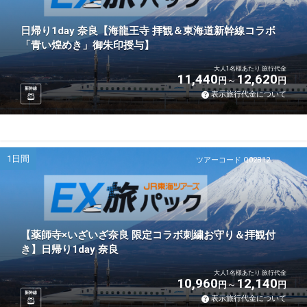
日帰り1day 奈良【海龍王寺 拝観＆東海道新幹線コラボ
「青い煌めき」御朱印授与】
大人1名様あたり 旅行代金
11,440
12,620
円
円
新幹線
表示旅行代金について
1日間
ツアーコード Q02B12
【薬師寺×いざいざ奈良 限定コラボ刺繍お守り＆拝観付
き】日帰り1day 奈良
大人1名様あたり 旅行代金
10,960
12,140
円
円
新幹線
表示旅行代金について