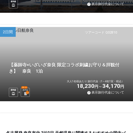
新幹線
表示旅行代金について
2日間
ツアーコード Q02B10
【薬師寺×いざいざ奈良 限定コラボ刺繍お守り＆拝観付
き】 奈良 1泊
大人1名様あたり 旅行代金（1～4名1室・税込）
18,230
34,170
円
円
選べる
新幹線
ホテル
表示旅行代金について
1
泊