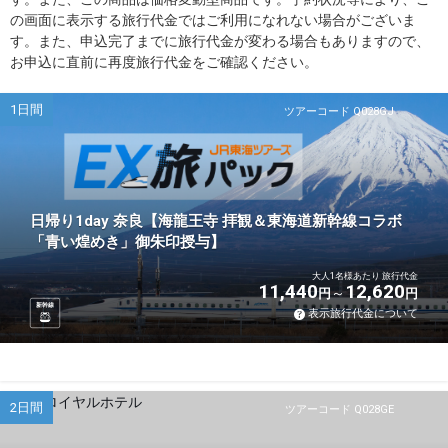
の画面に表示する旅行代金ではご利用になれない場合がございま
す。また、申込完了までに旅行代金が変わる場合もありますので、
お申込に直前に再度旅行代金をご確認ください。
1日間
ツアーコード Q028GJ
日帰り1day 奈良【海龍王寺 拝観＆東海道新幹線コラボ
「青い煌めき」御朱印授与】
大人1名様あたり 旅行代金
11,440
12,620
円
円
新幹線
表示旅行代金について
2日間
ツアーコード Q028GE