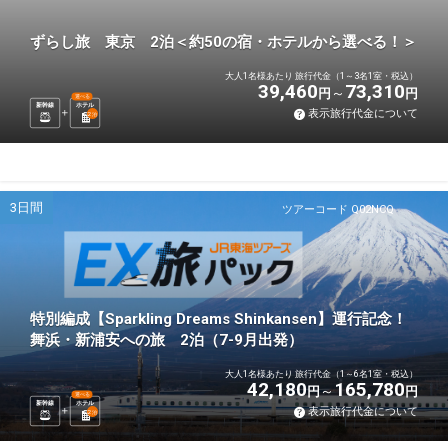
ずらし旅 東京 2泊＜約50の宿・ホテルから選べる！＞
大人1名様あたり 旅行代金（1～3名1室・税込）
39,460
73,310
円
円
選べる
新幹線
ホテル
表示旅行代金について
2
泊
3日間
ツアーコード Q02NCQ
特別編成【Sparkling Dreams Shinkansen】運行記念！
舞浜・新浦安への旅 2泊（7-9月出発）
大人1名様あたり 旅行代金（1～6名1室・税込）
42,180
165,780
円
円
選べる
新幹線
ホテル
表示旅行代金について
2
泊