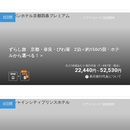
3日間
ツアーコード Q028XA
ずらし旅 京都・奈良・びわ湖 2泊＜約150の宿・ホテ
ルから選べる！＞
大人1名様あたり 旅行代金（1～4名1室・税込）
22,440
52,530
円
円
選べる
新幹線
ホテル
表示旅行代金について
2
泊
3日間
ツアーコード Q02MEB