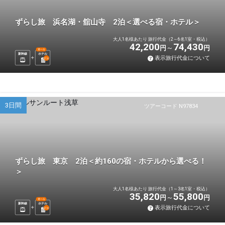
ずらし旅 浜名湖・舘山寺 2泊＜選べる宿・ホテル＞
大人1名様あたり 旅行代金（2～6名1室・税込）
42,200
74,430
円
円
選べる
新幹線
ホテル
表示旅行代金について
2
泊
3日間
ツアーコード N97834
ずらし旅 東京 2泊＜約160の宿・ホテルから選べる！
＞
大人1名様あたり 旅行代金（1～3名1室・税込）
35,820
55,800
円
円
選べる
新幹線
ホテル
表示旅行代金について
2
泊