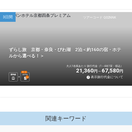
3日間
ツアーコード Q02NNK
ずらし旅 京都・奈良・びわ湖 2泊＜約160の宿・ホテ
ルから選べる！＞
大人1名様あたり 旅行代金（1～4名1室・税込）
21,360
67,580
円
円
選べる
新幹線
ホテル
表示旅行代金について
2
泊
関連キーワード