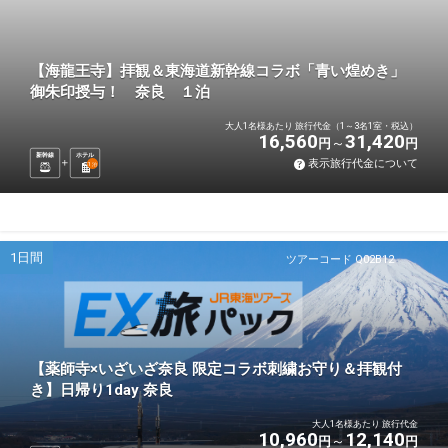
【海龍王寺】拝観＆東海道新幹線コラボ「青い煌めき」
御朱印授与！ 奈良 １泊
大人1名様あたり 旅行代金（1～3名1室・税込）
16,560
31,420
円
円
新幹線
ホテル
表示旅行代金について
1
泊
1日間
ツアーコード Q02B12
【薬師寺×いざいざ奈良 限定コラボ刺繍お守り＆拝観付
き】日帰り1day 奈良
大人1名様あたり 旅行代金
10,960
12,140
円
円