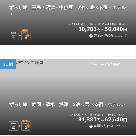
ずらし旅 三島・沼津・中伊豆 2泊＜選べる宿・ホテル
＞
大人1名様あたり 旅行代金（2～4名1室・税込）
30,700
50,040
円
円
選べる
新幹線
ホテル
表示旅行代金について
2
泊
3日間
ツアーコード N96897
ずらし旅 静岡・清水・焼津 2泊＜選べる宿・ホテル＞
大人1名様あたり 旅行代金（1～3名1室・税込）
31,380
62,640
円
円
選べる
新幹線
ホテル
表示旅行代金について
2
泊