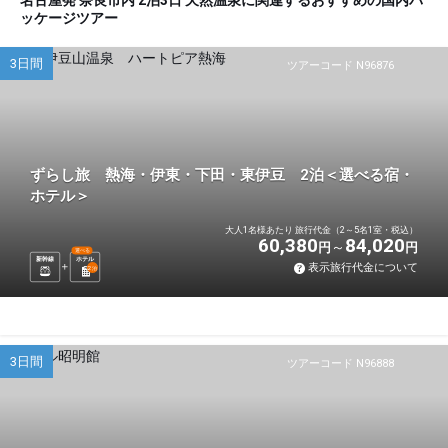
名古屋発 奈良市内 2泊3日 天然温泉に関連するおすすめの国内パ
ッケージツアー
3日間
ツアーコード N96876
ずらし旅 熱海・伊東・下田・東伊豆 2泊＜選べる宿・
ホテル＞
大人1名様あたり 旅行代金（2～5名1室・税込）
60,380
84,020
円
円
選べる
新幹線
ホテル
表示旅行代金について
2
泊
3日間
ツアーコード N96888