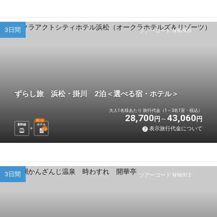
3日間
ツアーコード N96909
ずらし旅 浜松・掛川 2泊＜選べる宿・ホテル＞
大人1名様あたり 旅行代金（1～3名1室・税込）
28,700
43,060
円
円
選べる
新幹線
ホテル
表示旅行代金について
2
泊
3日間
ツアーコード N96915