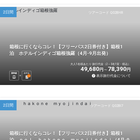
2日間
ツアーコード Q02BHR
箱根に行くならコレ！【フリーパス2日券付き】箱根1
泊 ホテルインディゴ箱根強羅（4月-9月出発）
大人1名様あたり 旅行代金（2～3名1室・税込）
49,680
78,390
円
円
新幹線
ホテル
表示旅行代金について
1
泊
2日間
ツアーコード Q02BI7
箱根に行くならコレ！【フリーパス2日券付き】箱根1
泊 ｎｏｌ ｈａｋｏｎｅ ｍｙｏｊｉｎｄａｉ（4月-9