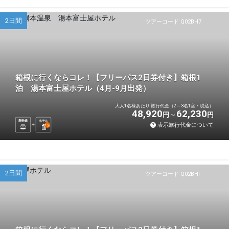
2日間
ツアーコード Q02BH7
箱根に行くならコレ！【フリーパス2日券付き】箱根1
泊 湯本富士屋ホテル（4月-9月出発）
大人1名様あたり 旅行代金（2～3名1室・税込）
48,920
62,230
円
円
新幹線
ホテル
表示旅行代金について
1
泊
2日間
ツアーコード Q02BHF