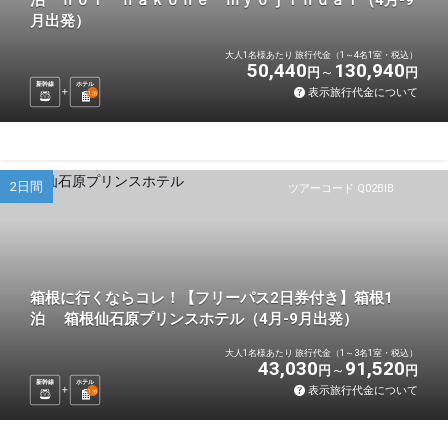
月出発）
大人1名様あたり 旅行代金（1～4名1室・税込）
50,440
130,940
円
円
新幹線
ホテル
表示旅行代金について
1
泊
2日間
ツアーコード Q02BIB
箱根に行くならコレ！【フリーパス2日券付き】箱根1
泊 箱根仙石原プリンスホテル（4月-9月出発）
大人1名様あたり 旅行代金（1～3名1室・税込）
43,030
91,520
円
円
新幹線
ホテル
表示旅行代金について
1
泊