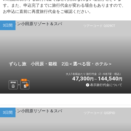
す。また、申込完了までに旅行代金が変わる場合もありますので、
お申込に直前に再度旅行代金をご確認ください。
3日間
ツアーコード Q029CT
ずらし旅 小田原・箱根 2泊＜選べる宿・ホテル＞
大人1名様あたり 旅行代金（2～6名1室・税込）
47,300
144,540
円
円
選べる
新幹線
ホテル
表示旅行代金について
2
泊
3日間
ツアーコード Q02PID