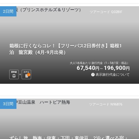
2日間
ツアーコード Q02BIF
箱根に行くならコレ！【フリーパス2日券付き】箱根1
泊 龍宮殿（4月-9月出発）
大人1名様あたり 旅行代金（1～5名1室・税込）
67,540
196,900
円
円
新幹線
ホテル
表示旅行代金について
1
泊
3日間
ツアーコード N96876
ずらし旅 熱海・伊東・下田・東伊豆 2泊＜選べる宿・