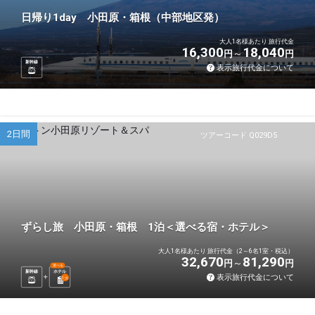
日帰り1day 小田原・箱根（中部地区発）
大人1名様あたり 旅行代金
16,300
18,040
円
円
新幹線
表示旅行代金について
2日間
ツアーコード Q029D5
ずらし旅 小田原・箱根 1泊＜選べる宿・ホテル＞
大人1名様あたり 旅行代金（2～6名1室・税込）
32,670
81,290
円
円
選べる
新幹線
ホテル
表示旅行代金について
1
泊