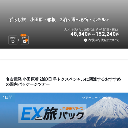
ずらし旅 小田原・箱根 2泊＜選べる宿・ホテル＞
大人1名様あたり 旅行代金（2～6名1室・税込）
48,840
152,240
円
円
選べる
新幹線
ホテル
表示旅行代金について
2
泊
名古屋発 小田原着 2泊3日 早トクスペシャルに関連するおすすめ
の国内パッケージツアー
1日間
ツアーコード Q026EL