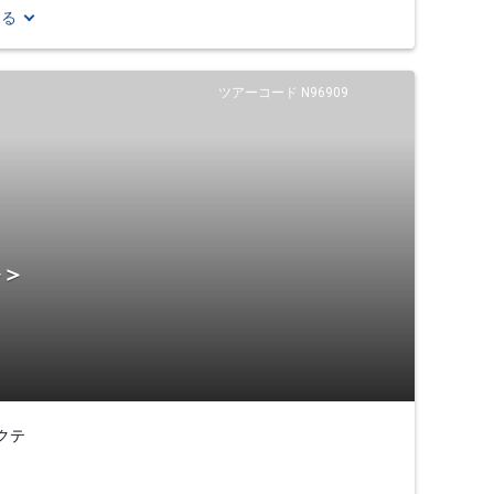
見る
ツアーコード N96909
ル＞
クテ