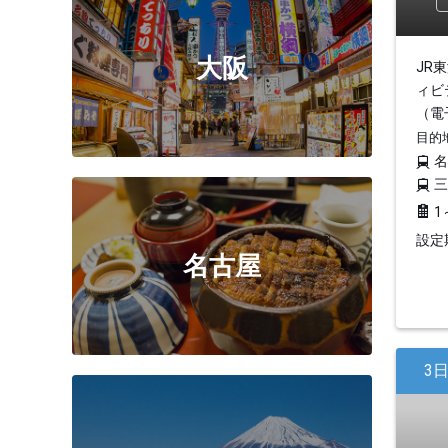
大阪
JR
ィビ
（電
目的
1
設定期
名古屋
3