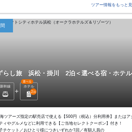
ツアー情報をもっと
日間
ずらし旅 浜松・掛川 2泊＜選べる宿・ホテ
選べる
新幹線
ホテル
2
泊
東海ツアーズ指定の駅売店で使える【500円（税込）分利用券】またはア
ティやグルメなどに利用できる【ご当地セレクトクーポン】付き！
子チケット／おひとり様につきいずれか1回／有額人員の