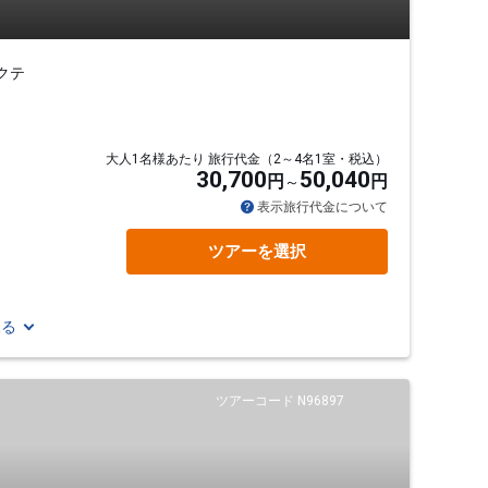
クテ
大人1名様あたり 旅行代金（2～4名1室・税込）
30,700
50,040
円
円
表示旅行代金について
ツアーを選択
見る
ツアーコード N96897