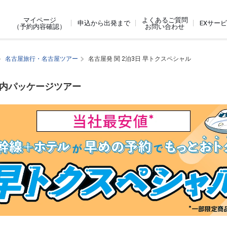
よくあるご質問
マイページ
申込から出発まで
EXサー
お問い合わせ
（予約内容確認）
名古屋旅行・名古屋ツアー
名古屋発 関 2泊3日 早トクスペシャル
国内パッケージツアー