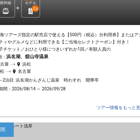
新幹線
ホテル
2
泊
東海ツアーズ指定の駅売店で使える【500円（税込）分利用券】またはア
ティやグルメなどに利用できる【ご当地セレクトクーポン】付き！
子チケット／おひとり様につきいずれか1回／有額人員の
浜名湖、舘山寺温泉
地：
名古屋
浜松
浜松
名古屋
～2泊目: 浜名湖かんざんじ温泉 時わすれ 開華亭
間：2026/08/14 ～ 2026/09/28
ツアー情報をもっと
日間