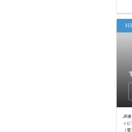
3
JR
ィビ
（電