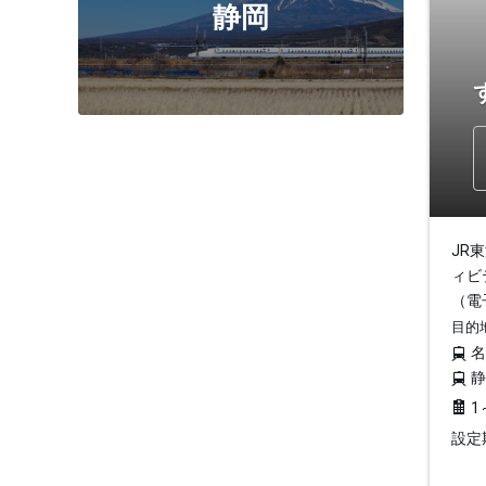
静岡
JR
ィビ
（電
目的
1
設定期