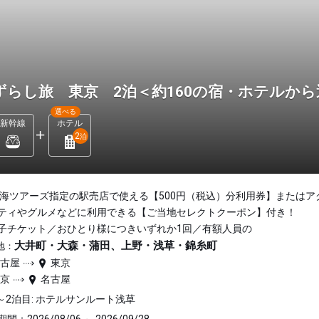
ずらし旅 東京 2泊＜約160の宿・ホテルか
選べる
新幹線
ホテル
2
泊
東海ツアーズ指定の駅売店で使える【500円（税込）分利用券】またはア
ティやグルメなどに利用できる【ご当地セレクトクーポン】付き！
子チケット／おひとり様につきいずれか1回／有額人員の
大井町・大森・蒲田、上野・浅草・錦糸町
地：
名古屋
東京
東京
名古屋
～2泊目: ホテルサンルート浅草