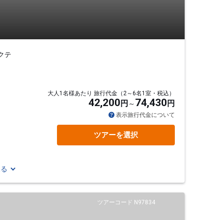
クテ
大人1名様あたり 旅行代金（2～6名1室・税込）
42,200
74,430
円
円
表示旅行代金について
ツアーを選択
見る
ツアーコード N97834