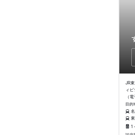
JR
ィビ
（電
目的
1