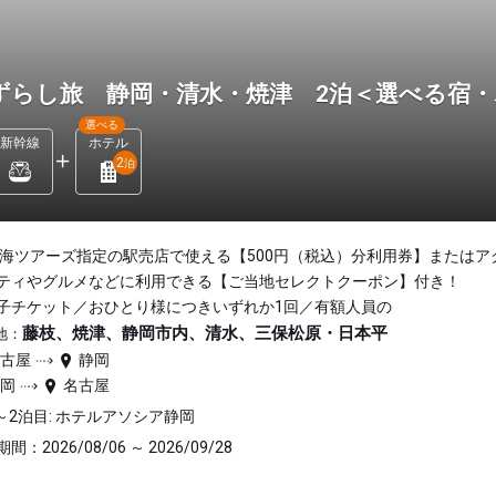
ずらし旅 静岡・清水・焼津 2泊＜選べる宿
選べる
新幹線
ホテル
2
泊
東海ツアーズ指定の駅売店で使える【500円（税込）分利用券】またはア
ティやグルメなどに利用できる【ご当地セレクトクーポン】付き！
子チケット／おひとり様につきいずれか1回／有額人員の
藤枝、焼津、静岡市内、清水、三保松原・日本平
地：
名古屋
静岡
静岡
名古屋
～2泊目: ホテルアソシア静岡
間：2026/08/06 ～ 2026/09/28