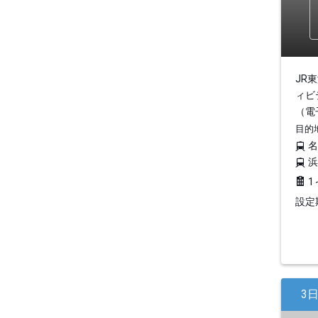
JR
ィビ
（電
目的
1
設定期
3