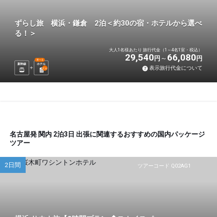
ずらし旅 横浜・鎌倉 2泊＜約30の宿・ホテルから選べ
る！＞
大人1名様あたり 旅行代金（1～4名1室・税込）
29,540
66,080
円
円
選べる
新幹線
ホテル
表示旅行代金について
2
泊
名古屋発 関内 2泊3日 出張に関連するおすすめの国内パッケージ
ツアー
2日間
ツアーコード Q02AG1