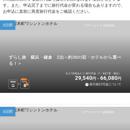
す。また、申込完了までに旅行代金が変わる場合もありますので、
お申込に直前に再度旅行代金をご確認ください。
3日間
ツアーコード N97846
ずらし旅 横浜・鎌倉 2泊＜約30の宿・ホテルから選べ
る！＞
大人1名様あたり 旅行代金（1～4名1室・税込）
29,540
66,080
円
円
選べる
新幹線
ホテル
表示旅行代金について
2
泊
3日間
ツアーコード Q02MEH