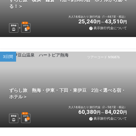
ずらし旅 横浜・鎌倉 1泊＜約30の宿・ホテルから選べ
る！＞
大人1名様あたり 旅行代金（1～4名1室・税込）
25,240
43,510
円
円
選べる
新幹線
ホテル
表示旅行代金について
1
泊
3日間
ツアーコード N96876
ずらし旅 熱海・伊東・下田・東伊豆 2泊＜選べる宿・
ホテル＞
大人1名様あたり 旅行代金（2～5名1室・税込）
60,380
84,020
円
円
選べる
新幹線
ホテル
表示旅行代金について
2
泊