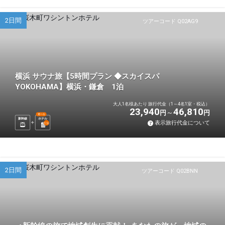
2日間
ツアーコード Q02AG9
横浜 サウナ旅【5時間プラン ◆スカイスパ
YOKOHAMA】横浜・鎌倉 1泊
大人1名様あたり 旅行代金（1～4名1室・税込）
23,940
46,810
円
円
選べる
新幹線
ホテル
表示旅行代金について
1
泊
2日間
ツアーコード Q02BNN