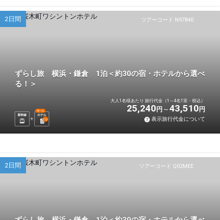
2日間
ツアーコード N97840
ずらし旅 横浜・鎌倉 1泊＜約30の宿・ホテルから選べ
る！＞
大人1名様あたり 旅行代金（1～4名1室・税込）
25,240
43,510
円
円
選べる
新幹線
ホテル
表示旅行代金について
1
泊
2日間
ツアーコード Q02MEE