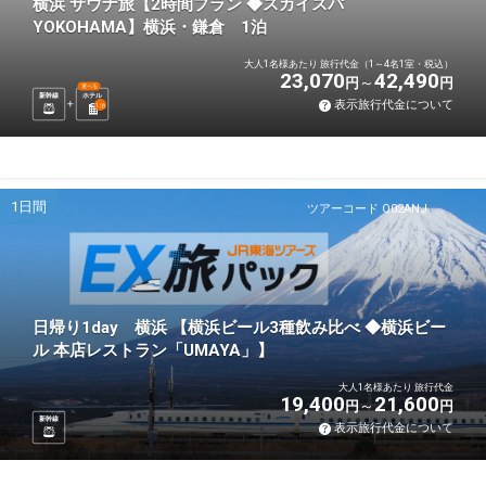
横浜 サウナ旅【2時間プラン ◆スカイスパ
YOKOHAMA】横浜・鎌倉 1泊
大人1名様あたり 旅行代金（1～4名1室・税込）
23,070
42,490
円
円
選べる
新幹線
ホテル
表示旅行代金について
1
泊
1日間
ツアーコード Q02ANJ
日帰り1day 横浜 【横浜ビール3種飲み比べ ◆横浜ビー
ル 本店レストラン「UMAYA」】
大人1名様あたり 旅行代金
19,400
21,600
円
円
新幹線
表示旅行代金について