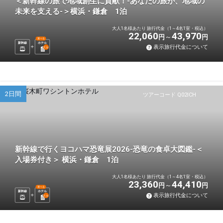
＜新幹線の旅で地域創生に貢献！-あなたの旅が、地域の
未来を支える-＞横浜・鎌倉 1泊
大人1名様あたり 旅行代金（1～4名1室・税込）
22,060
43,970
円
円
選べる
新幹線
ホテル
表示旅行代金について
1
泊
2日間
ツアーコード Q02ICH
新幹線で行くヨコハマ恐竜展2026-恐竜の食卓大図鑑-＜
入場券付き＞ 横浜・鎌倉 1泊
大人1名様あたり 旅行代金（1～4名1室・税込）
23,360
44,410
円
円
選べる
新幹線
ホテル
表示旅行代金について
1
泊