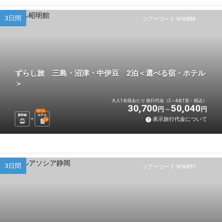
3日間
ツアーコード N96888
ずらし旅 三島・沼津・中伊豆 2泊＜選べる宿・ホテル
＞
大人1名様あたり 旅行代金（2～4名1室・税込）
30,700
50,040
円
円
選べる
新幹線
ホテル
表示旅行代金について
2
泊
3日間
ツアーコード N96897