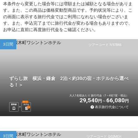
本条件から変更した場合等には増額または減額となる場合がありま
す。また、この商品は価格変動型商品です。予約状況等により、こ
の画面に表示する旅行代金ではご利用になれない場合がございま
す。また、申込完了までに旅行代金が変わる場合もありますので、
お申込に直前に再度旅行代金をご確認ください。
3日間
ツアーコード N97846
ずらし旅 横浜・鎌倉 2泊＜約30の宿・ホテルから選べ
る！＞
大人1名様あたり 旅行代金（1～4名1室・税込）
29,540
66,080
円
円
選べる
新幹線
ホテル
表示旅行代金について
2
泊
3日間
ツアーコード Q02MEH