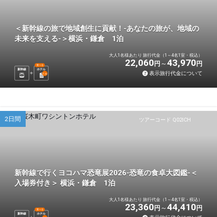
＜新幹線の旅で地域創生に貢献！-あなたの旅が、地域の
未来を支える-＞横浜・鎌倉 1泊
大人1名様あたり 旅行代金（1～4名1室・税込）
22,060
43,970
円
円
選べる
新幹線
ホテル
表示旅行代金について
1
泊
2日間
ツアーコード Q02ICH
新幹線で行くヨコハマ恐竜展2026-恐竜の食卓大図鑑-＜
入場券付き＞ 横浜・鎌倉 1泊
大人1名様あたり 旅行代金（1～4名1室・税込）
23,360
44,410
円
円
選べる
新幹線
ホテル