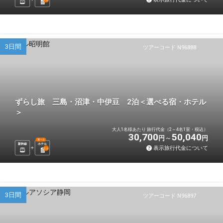
3日間
ツアーコード N96888
ずらし旅 三島・沼津・中伊豆 2泊＜選べる宿・ホテル
＞
大人1名様あたり 旅行代金（2～4名1室・税込）
30,700
50,040
円
円
選べる
新幹線
ホテル
表示旅行代金について
2
泊
3日間
ツアーコード N96897