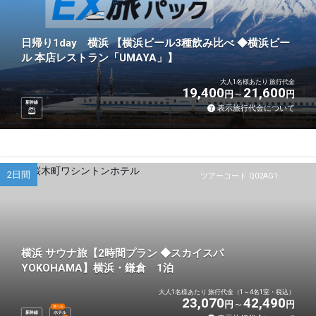
日帰り1day 横浜 【横浜ビール3種飲み比べ ◆横浜ビー
ル 本店レストラン「UMAYA」】
大人1名様あたり 旅行代金
19,400
21,600
円
円
新幹線
表示旅行代金について
2日間
ツアーコード Q02AG1
横浜 サウナ旅【2時間プラン ◆スカイスパ
YOKOHAMA】横浜・鎌倉 1泊
大人1名様あたり 旅行代金（1～4名1室・税込）
23,070
42,490
円
円
選べる
新幹線
ホテル