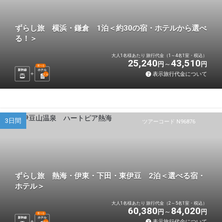
ずらし旅 横浜・鎌倉 1泊＜約30の宿・ホテルから選べ
る！＞
大人1名様あたり 旅行代金（1～4名1室・税込）
25,240
43,510
円
円
選べる
新幹線
ホテル
表示旅行代金について
1
泊
3日間
ツアーコード N96876
ずらし旅 熱海・伊東・下田・東伊豆 2泊＜選べる宿・
ホテル＞
大人1名様あたり 旅行代金（2～5名1室・税込）
60,380
84,020
円
円
選べる
新幹線
ホテル
表示旅行代金について
2
泊