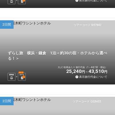
表示旅行代金について
1
泊
2日間
ツアーコード N97840
ずらし旅 横浜・鎌倉 1泊＜約30の宿・ホテルから選べ
る！＞
大人1名様あたり 旅行代金（1～4名1室・税込）
25,240
43,510
円
円
選べる
新幹線
ホテル
表示旅行代金について
1
泊
2日間
ツアーコード Q02MEE