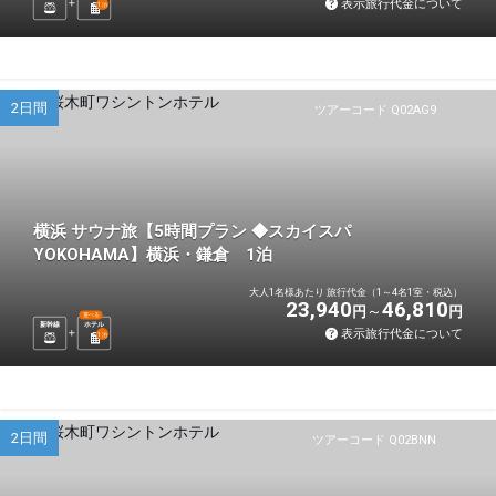
表示旅行代金について
1
泊
2日間
ツアーコード Q02AG9
横浜 サウナ旅【5時間プラン ◆スカイスパ
YOKOHAMA】横浜・鎌倉 1泊
大人1名様あたり 旅行代金（1～4名1室・税込）
23,940
46,810
円
円
選べる
新幹線
ホテル
表示旅行代金について
1
泊
2日間
ツアーコード Q02BNN