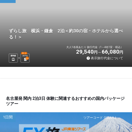
ずらし旅 横浜・鎌倉 2泊＜約30の宿・ホテルから選べ
る！＞
大人1名様あたり 旅行代金（1～4名1室・税込）
29,540
66,080
円
円
選べる
新幹線
ホテル
表示旅行代金について
2
泊
名古屋発 関内 2泊3日 体験に関連するおすすめの国内パッケージ
ツアー
1日間
ツアーコード Q02ANJ