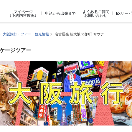
よくあるご質問
マイページ
申込から出発まで
EXサー
お問い合わせ
（予約内容確認）
大阪旅行・ツアー・観光情報
名古屋発 新大阪 2泊3日 サウナ
ッケージツアー