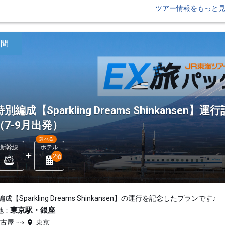
ツアー情報をもっと
日間
特別編成【Sparkling Dreams Shinkans
（7-9月出発）
選べる
新幹線
ホテル
2
泊
成【Sparkling Dreams Shinkansen】の運行を記念したプランです♪
東京駅・銀座
地：
名古屋
東京