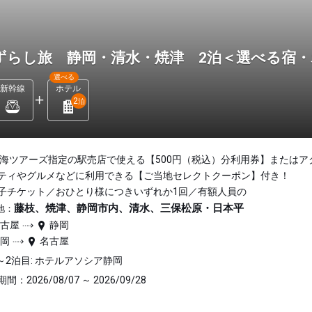
ずらし旅 静岡・清水・焼津 2泊＜選べる宿
選べる
新幹線
ホテル
2
泊
東海ツアーズ指定の駅売店で使える【500円（税込）分利用券】またはア
ティやグルメなどに利用できる【ご当地セレクトクーポン】付き！
子チケット／おひとり様につきいずれか1回／有額人員の
藤枝、焼津、静岡市内、清水、三保松原・日本平
地：
名古屋
静岡
静岡
名古屋
～2泊目: ホテルアソシア静岡
間：2026/08/07 ～ 2026/09/28