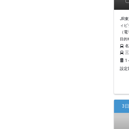
JR
ィビ
（電
目的
1
設定期
3