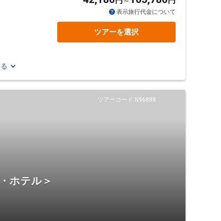
円
円
表示旅行代金について
ツアーを選択
見る
ツアーコード N96888
宿・ホテル＞