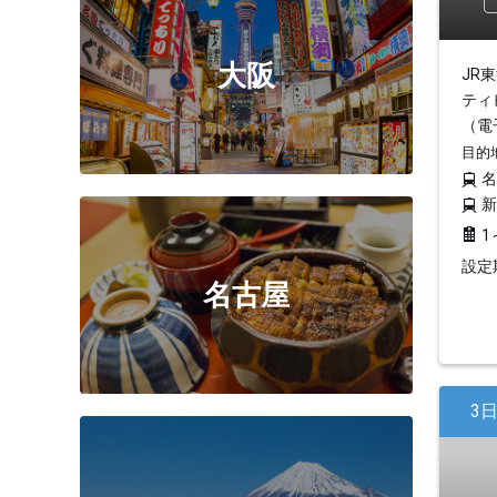
大阪
JR
ティ
（電
目的
1
設定期
名古屋
3