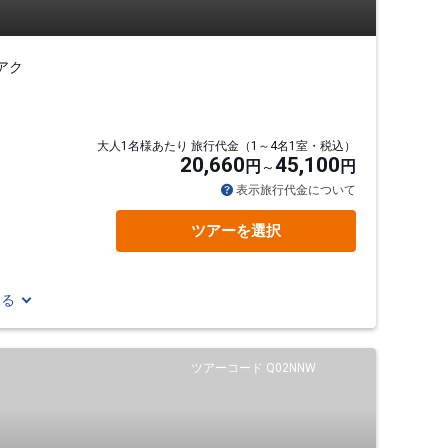
アク
大人1名様あたり 旅行代金（1～4名1室・税込）
20,660
45,100
円
円
表示旅行代金について
ツアーを選択
見る
ツアーコード Q02NNW