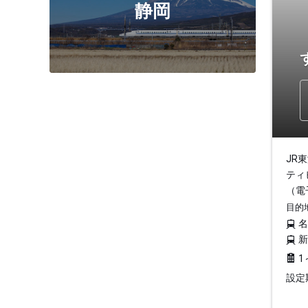
静岡
JR
ティ
（電
目的
1
設定期