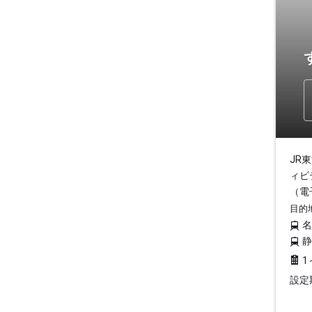
JR
ィビ
（電
目的
1
設定期