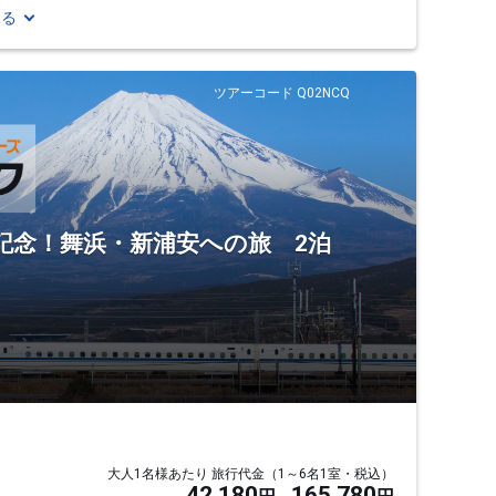
見る
ツアーコード Q02NCQ
en】運行記念！舞浜・新浦安への旅 2泊
大人1名様あたり 旅行代金（1～6名1室・税込）
42,180
165,780