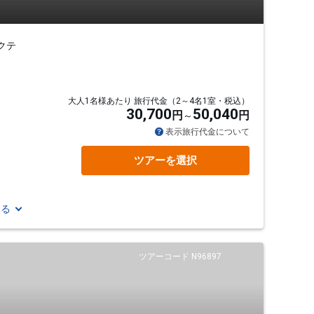
クテ
大人1名様あたり 旅行代金（2～4名1室・税込）
30,700
50,040
円
円
表示旅行代金について
ツアーを選択
見る
ツアーコード N96897