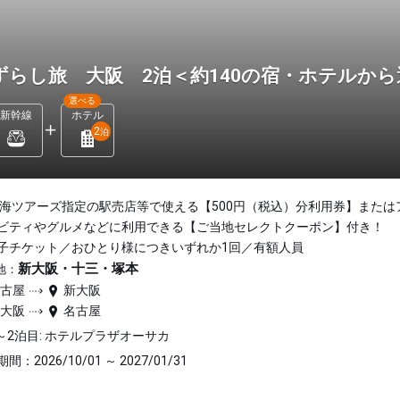
ずらし旅 大阪 2泊＜約140の宿・ホテルか
選べる
新幹線
ホテル
2
泊
東海ツアーズ指定の駅売店等で使える【500円（税込）分利用券】または
ビティやグルメなどに利用できる【ご当地セレクトクーポン】付き！
子チケット／おひとり様につきいずれか1回／有額人員
新大阪・十三・塚本
地：
名古屋
新大阪
新大阪
名古屋
～2泊目: ホテルプラザオーサカ
間：2026/10/01 ～ 2027/01/31