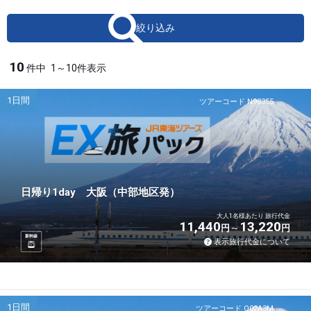
絞り込み
10
件中
1～10件表示
1日間
ツアーコード N98355
日帰り1day 大阪（中部地区発）
大人1名様あたり 旅行代金
11,440
13,220
円
円
新幹線
表示旅行代金について
1日間
ツアーコード Q02A3M