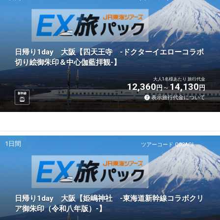
日帰り1day 大阪【四天王寺 -ドクターイエローコラボ
切り絵御朱印＆中心伽藍拝観-】
大人1名様あたり 旅行代金
12,360
14,130
円
円
新幹線
表示旅行代金について
1日間
ツアーコード Q02AOI
日帰り1day 大阪【姫嶋神社 -東海道新幹線コラボクリ
ア御朱印（令和八年版）-】