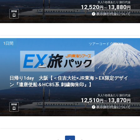
大人1名様あたり 旅行代金
12,520
13,880
円
円
新幹線
表示旅行代金について
1日間
ツアーコード Q02KXA
日帰り1day 大阪【＜住吉大社×JR東海＞EX限定デザイ
ン『遣唐使船＆HC85系 刺繍御朱印』】
大人1名様あたり 旅行代金
12,510
13,870
円
円
新幹線
表示旅行代金について