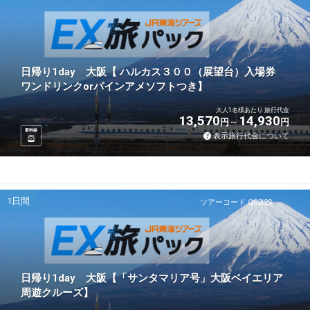
日帰り1day 大阪【 ハルカス３００（展望台）入場券
ワンドリンクorパインアメソフトつき】
大人1名様あたり 旅行代金
13,570
14,930
円
円
新幹線
表示旅行代金について
1日間
ツアーコード Q02I2S
日帰り1day 大阪【「サンタマリア号」大阪ベイエリア
周遊クルーズ】