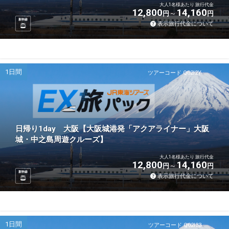
大人1名様あたり 旅行代金
12,800
14,160
円
円
新幹線
表示旅行代金について
1日間
ツアーコード Q02I2Y
日帰り1day 大阪【大阪城港発「アクアライナー」大阪
城・中之島周遊クルーズ】
大人1名様あたり 旅行代金
12,800
14,160
円
円
新幹線
表示旅行代金について
1日間
ツアーコード Q02I33