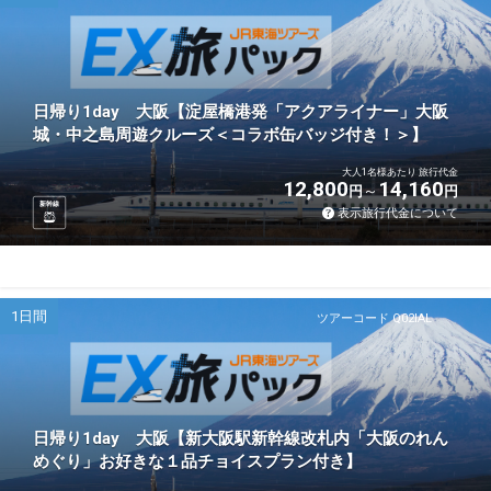
日帰り1day 大阪【淀屋橋港発「アクアライナー」大阪
城・中之島周遊クルーズ＜コラボ缶バッジ付き！＞】
大人1名様あたり 旅行代金
12,800
14,160
円
円
新幹線
表示旅行代金について
1日間
ツアーコード Q02IAL
日帰り1day 大阪【新大阪駅新幹線改札内「大阪のれん
めぐり」お好きな１品チョイスプラン付き】