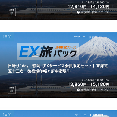
大人1名様あたり 旅行代金
12,810
14,130
円
円
新幹線
表示旅行代金について
1日間
ツアーコード Q02CGE
日帰り1day 静岡【EXサービス会員限定セット】東海道
五十三次 御宿場印帳と府中宿場印
大人1名様あたり 旅行代金
13,860
15,180
円
円
新幹線
表示旅行代金について
1日間
ツアーコード Q02ICN