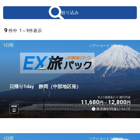
絞り込み
9
件中
1～9件表示
1日間
ツアーコード Q026EU
日帰り1day 静岡（中部地区発）
大人1名様あたり 旅行代金
11,680
12,800
円
円
新幹線
表示旅行代金について
1日間
ツアーコード Q02A2Q