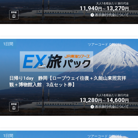
大人1名様あたり 旅行代金
11,940
13,270
円
円
新幹線
表示旅行代金について
1日間
ツアーコード Q02C5S
日帰り1day 静岡【ロープウェイ往復＋久能山東照宮拝
観＋博物館入館 3点セット券】
大人1名様あたり 旅行代金
13,280
14,600
円
円
新幹線
表示旅行代金について
1日間
ツアーコード Q02CG5