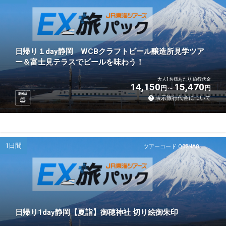
日帰り１day静岡 WCBクラフトビール醸造所見学ツア
ー＆富士見テラスでビールを味わう！
大人1名様あたり 旅行代金
14,150
15,470
円
円
新幹線
表示旅行代金について
1日間
ツアーコード Q02NA8
日帰り1day静岡【夏詣】御穂神社 切り絵御朱印