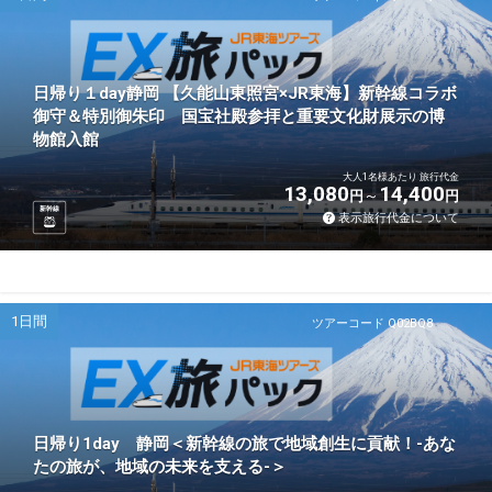
日帰り１day静岡 【久能山東照宮×JR東海】新幹線コラボ
御守＆特別御朱印 国宝社殿参拝と重要文化財展示の博
物館入館
大人1名様あたり 旅行代金
13,080
14,400
円
円
新幹線
表示旅行代金について
1日間
ツアーコード Q02BQ8
日帰り1day 静岡＜新幹線の旅で地域創生に貢献！-あな
たの旅が、地域の未来を支える-＞