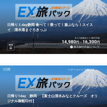
日帰り１day静岡 食べて！乗って！遊ぶなら！スイス
イ 清水港まぐろきっぷ
大人1名様あたり 旅行代金
14,980
16,300
円
円
新幹線
表示旅行代金について
1日間
ツアーコード Q02CG8
日帰り1day 静岡 【富士山清水みなとクルーズ オリ
ジナル御船印付】