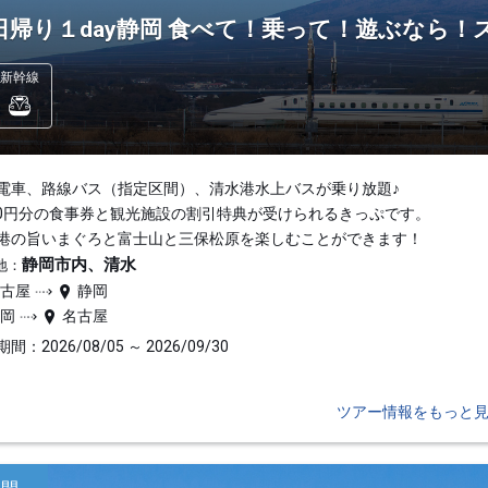
日帰り１day静岡 食べて！乗って！遊ぶなら
新幹線
電車、路線バス（指定区間）、清水港水上バスが乗り放題♪
000円分の食事券と観光施設の割引特典が受けられるきっぷです。
港の旨いまぐろと富士山と三保松原を楽しむことができます！
静岡市内、清水
地：
名古屋
静岡
静岡
名古屋
間：2026/08/05 ～ 2026/09/30
ツアー情報をもっと