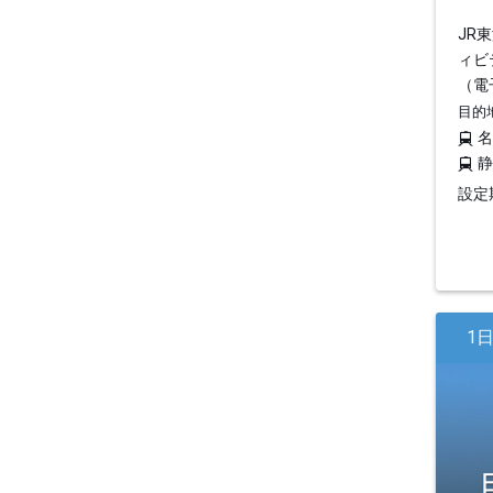
JR
ィビ
（電
目的
設定期
1