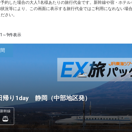
で予約した場合の大人1名様あたりの旅行代金です。新幹線や宿・ホテル
約状況等により、この画面に表示する旅行代金ではご利用になれない場
ください。
1～9件表示
日間
日帰り1day 静岡（中部地区発）
新幹線