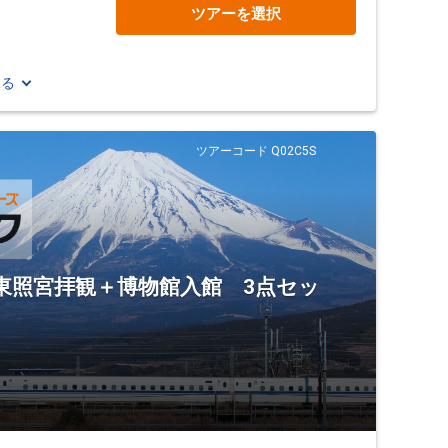
ツアーを選択
見る
ツアーコード Q02C5S
東照宮拝観＋博物館入館 3点セッ