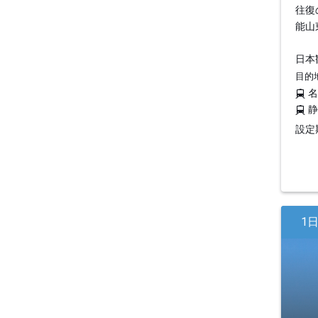
往復
能山
日本
目的
設定期
1