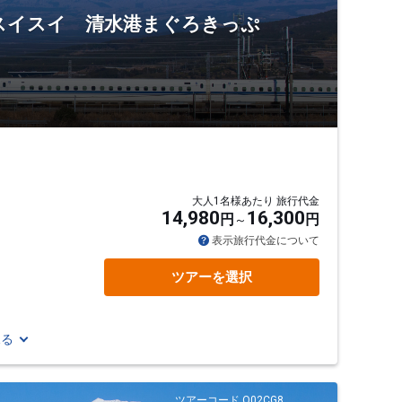
！スイスイ 清水港まぐろきっぷ
大人1名様あたり 旅行代金
14,980
16,300
円
円
表示旅行代金について
ツアーを選択
見る
ツアーコード Q02CG8