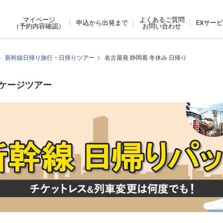
よくあるご質問
マイページ
申込から出発まで
EXサー
お問い合わせ
（予約内容確認）
新幹線日帰り旅行・日帰りツアー
名古屋発 静岡着 冬休み 日帰り
ッケージツアー