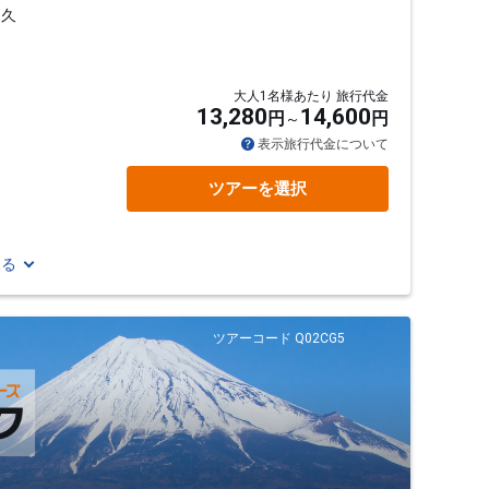
、久
大人1名様あたり 旅行代金
13,280
14,600
円
円
表示旅行代金について
ツアーを選択
見る
ツアーコード Q02CG5