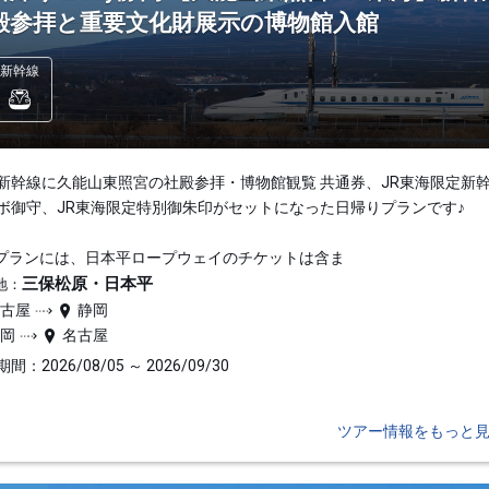
殿参拝と重要文化財展示の博物館入館
新幹線
新幹線に久能山東照宮の社殿参拝・博物館観覧 共通券、JR東海限定新
ボ御守、JR東海限定特別御朱印がセットになった日帰りプランです♪
プランには、日本平ロープウェイのチケットは含ま
三保松原・日本平
地：
名古屋
静岡
静岡
名古屋
間：2026/08/05 ～ 2026/09/30
ツアー情報をもっと