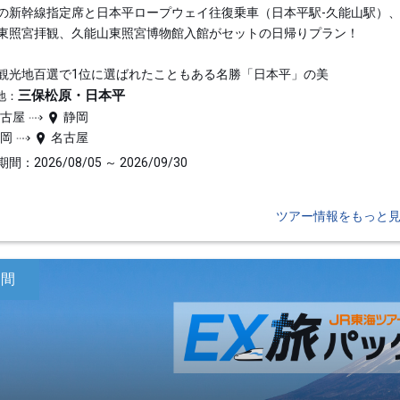
の新幹線指定席と日本平ロープウェイ往復乗車（日本平駅-久能山駅）
東照宮拝観、久能山東照宮博物館入館がセットの日帰りプラン！
観光地百選で1位に選ばれたこともある名勝「日本平」の美
三保松原・日本平
地：
名古屋
静岡
静岡
名古屋
間：2026/08/05 ～ 2026/09/30
ツアー情報をもっと
日間