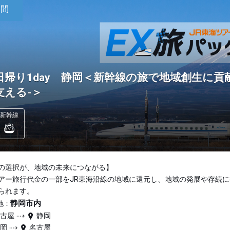
日間
日帰り1day 静岡＜新幹線の旅で地域創生に貢
支える-＞
新幹線
の選択が、地域の未来につながる】
アー旅行代金の一部をJR東海沿線の地域に還元し、地域の発展や存続に
られます。
静岡市内
地：
名古屋
静岡
静岡
名古屋