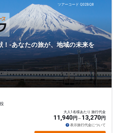
ツアーコード Q02BQ8
献！-あなたの旅が、地域の未来を
役
大人1名様あたり 旅行代金
11,940
13,270
円
円
表示旅行代金について