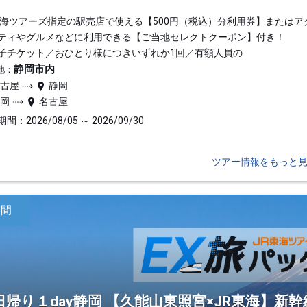
東海ツアーズ指定の駅売店で使える【500円（税込）分利用券】またはア
ティやグルメなどに利用できる【ご当地セレクトクーポン】付き！
子チケット／おひとり様につきいずれか1回／有額人員の
静岡市内
地：
名古屋
静岡
静岡
名古屋
間：2026/08/05 ～ 2026/09/30
ツアー情報をもっと
日間
日帰り１day静岡 【久能山東照宮×JR東海】