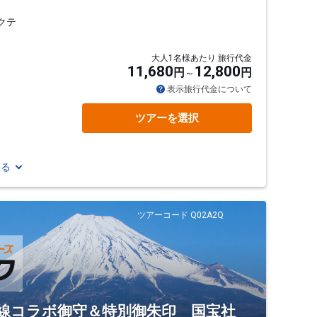
クテ
大人1名様あたり 旅行代金
11,680
12,800
円
円
表示旅行代金について
ツアーを選択
見る
ツアーコード Q02A2Q
新幹線コラボ御守＆特別御朱印 国宝社