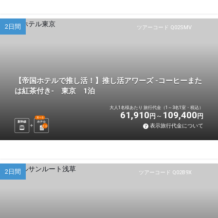
2日間
ツアーコード Q02SMV
【帝国ホテルで推し活！】推し活アワーズ -コーヒーまた
は紅茶付き- 東京 1泊
大人1名様あたり 旅行代金（1～3名1室・税込）
61,910
109,400
円
円
選べる
新幹線
ホテル
表示旅行代金について
1
泊
2日間
ツアーコード Q02B9X