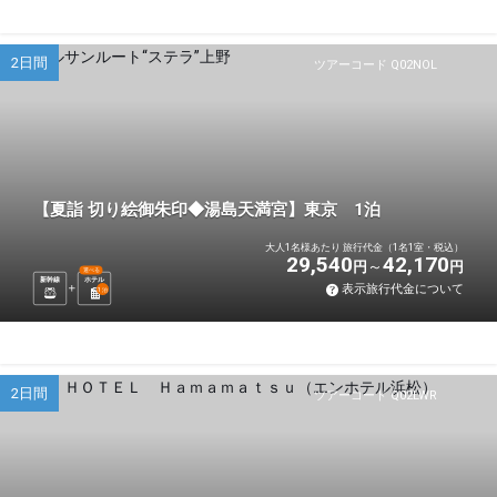
2日間
ツアーコード Q02NOL
【夏詣 切り絵御朱印◆湯島天満宮】東京 1泊
大人1名様あたり 旅行代金（1名1室・税込）
29,540
42,170
円
円
選べる
新幹線
ホテル
表示旅行代金について
1
泊
2日間
ツアーコード Q02LWR