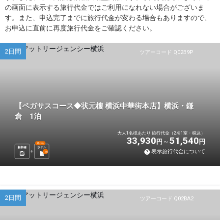
の画面に表示する旅行代金ではご利用になれない場合がございま
す。また、申込完了までに旅行代金が変わる場合もありますので、
お申込に直前に再度旅行代金をご確認ください。
2日間
ツアーコード Q02B9P
【ペガサスコース◆状元樓 横浜中華街本店】横浜・鎌
倉 1泊
大人1名様あたり 旅行代金（2名1室・税込）
33,930
51,540
円
円
選べる
新幹線
ホテル
表示旅行代金について
1
泊
2日間
ツアーコード Q02BA2