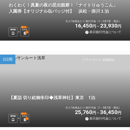
わくわく！真夏の夜の昆虫観察！「ナイトりゅうこん」
入園券【オリジナル缶バッジ付】 浜松・掛川１泊
大人1名様あたり 旅行代金（1～2名1室・税込）
16,450
23,930
円
円
選べる
新幹線
ホテル
表示旅行代金について
1
泊
2日間
ツアーコード Q02NO6
【夏詣 切り絵御朱印◆浅草神社】東京 1泊
大人1名様あたり 旅行代金（1～3名1室・税込）
25,760
36,450
円
円
選べる
新幹線
ホテル
表示旅行代金について
1
泊