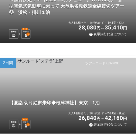
型電気式気動車に乗って 天竜浜名湖鉄道全線貸切ツアー
◎ 浜松・掛川１泊
大人1名様あたり 旅行代金（1～3名1室・税込）
28,080
35,410
円
円
選べる
新幹線
ホテル
表示旅行代金について
1
泊
2日間
ツアーコード Q02NOD
【夏詣 切り絵御朱印◆根津神社】東京 1泊
大人1名様あたり 旅行代金（1～2名1室・税込）
26,840
42,160
円
円
選べる
新幹線
ホテル
表示旅行代金について
1
泊