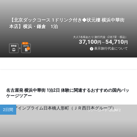
【北京ダックコース 1ドリンク付き◆状元樓 横浜中華街
本店】横浜・鎌倉 1泊
大人1名様あたり 旅行代金（2名1室・税込）
37,100
54,710
円
円
選べる
新幹線
ホテル
表示旅行代金について
1
泊
名古屋発 横浜中華街 1泊2日 体験に関連するおすすめの国内パッ
ケージツアー
2日間
ツアーコード Q02AF2