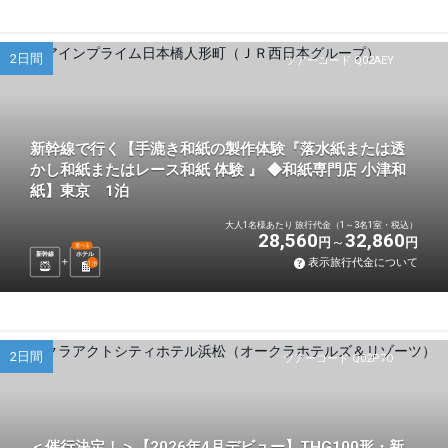
2日間
ツアーコード Q02AEY
新幹線で行く【手漉き和紙の製作体験『落水紙または透
かし和紙またはレース和紙 体験 』 ◆和紙専門店 小津和
紙】東京 1泊
大人1名様あたり 旅行代金（1～3名1室・税込）
28,560
32,860
円
円
選べる
新幹線
ホテル
表示旅行代金について
1
泊
2日間
ツアーコード Q02P7O
＜催行決定！＞【2026年4月デビュー】THG100形・新