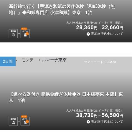
新幹線で行く【手漉き和紙の製作体験『和紙体験（無
地）』◆和紙専門店 小津和紙】東京 1泊
大人1名様あたり 旅行代金（1～3名1室・税込）
28,360
32,660
円
円
選べる
新幹線
ホテル
表示旅行代金について
1
泊
2日間
ツアーコード Q02A3A
【選べる器付き 簡易金継ぎ体験◆器 日本橋夢東 本店】東
京 1泊
大人1名様あたり 旅行代金（1～3名1室・税込）
38,730
56,580
円
円
選べる
新幹線
ホテル
表示旅行代金について
1
泊