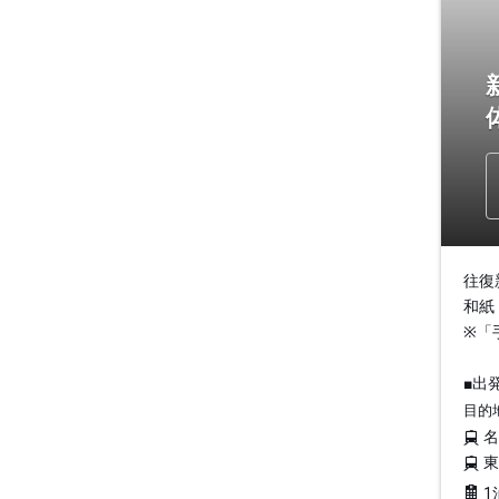
往復
和紙
※「
■出
目的
1