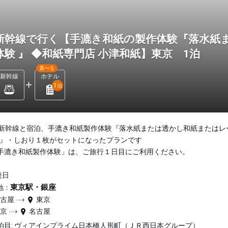
新幹線で行く【手漉き和紙の製作体験『落水紙
体験 』 ◆和紙専門店 小津和紙】東京 1泊
選べる
新幹線
ホテル
1
泊
新幹線と宿泊、手漉き和紙製作体験『落水紙または透かし和紙またはレ
 』・しおり１枚がセットになったプランです
手漉き和紙製作体験」は、ご旅行１日目にご利用ください。
発日
東京駅・銀座
地：
名古屋
東京
東京
名古屋
泊目: ヴィアインプライム日本橋人形町（ＪＲ西日本グループ）