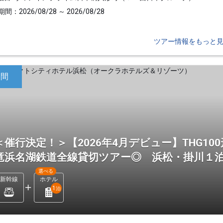
間：2026/08/28 ～ 2026/08/28
ツアー情報をもっと
日間
＜催行決定！＞【2026年4月デビュー】THG1
竜浜名湖鉄道全線貸切ツアー◎ 浜松・掛川１
選べる
新幹線
ホテル
1
泊