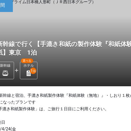
日間
新幹線で行く【手漉き和紙の製作体験『和紙体験
紙】東京 1泊
選べる
新幹線
ホテル
1
泊
新幹線と宿泊、手漉き和紙製作体験『和紙体験（無地）』・しおり１枚
になったプランです
手漉き和紙製作体験」は、ご旅行１日目にご利用ください。
発日
/4/24(金