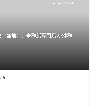
ツアーコード Q02AF2
（無地）』◆和紙専門店 小津和
がセ