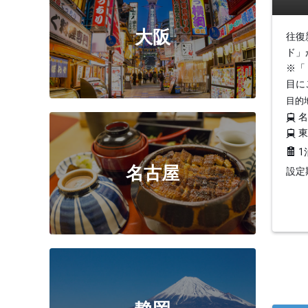
大阪
往復
ド」
※「
目に
目的
1
名古屋
設定期