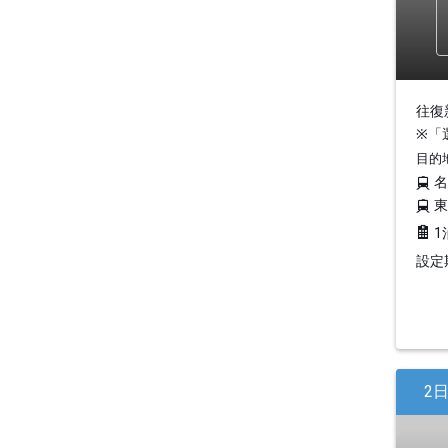
往復
※「
目的
1
設定期
2