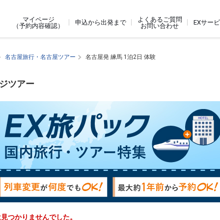
よくあるご質問
マイページ
申込から出発まで
EXサー
お問い合わせ
（予約内容確認）
名古屋旅行・名古屋ツアー
名古屋発 練馬 1泊2日 体験
ージツアー
ーは見つかりませんでした。