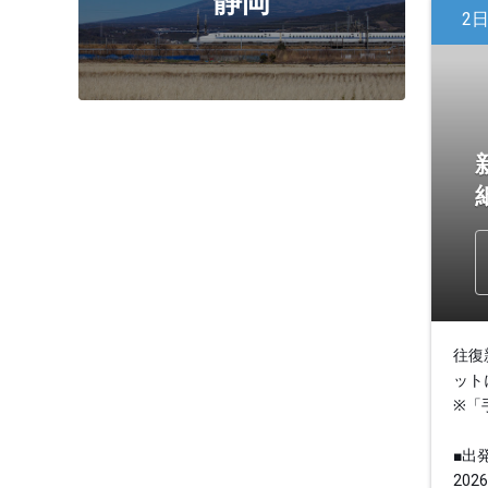
静岡
2
往復
ット
※「
■出
2026