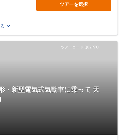
ツアーを選択
見る
ツアーコード Q02P7O
00形・新型電気式気動車に乗って 天
泊