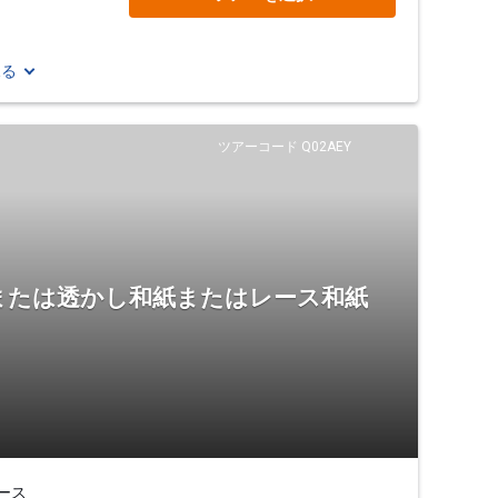
見る
ツアーコード Q02AEY
または透かし和紙またはレース和紙
ース