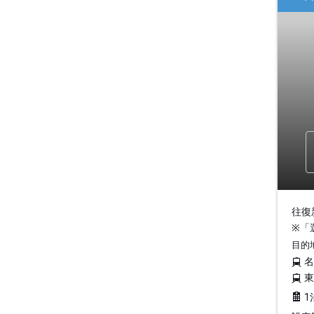
往復
※「
目的
1