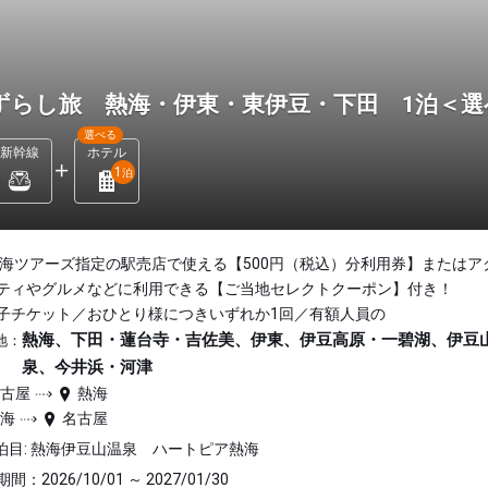
ずらし旅 熱海・伊東・東伊豆・下田 1泊＜
選べる
新幹線
ホテル
1
泊
東海ツアーズ指定の駅売店で使える【500円（税込）分利用券】またはア
ティやグルメなどに利用できる【ご当地セレクトクーポン】付き！
子チケット／おひとり様につきいずれか1回／有額人員の
熱海、下田・蓮台寺・吉佐美、伊東、伊豆高原・一碧湖、伊豆
地：
泉、今井浜・河津
名古屋
熱海
熱海
名古屋
泊目: 熱海伊豆山温泉 ハートピア熱海
間：2026/10/01 ～ 2027/01/30