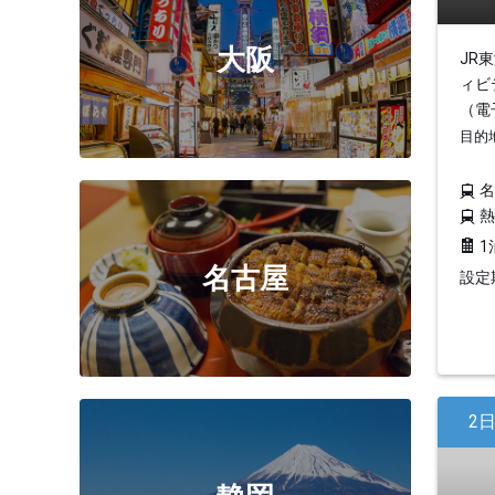
大阪
JR
ィビ
（電
目的
1
名古屋
設定期
2