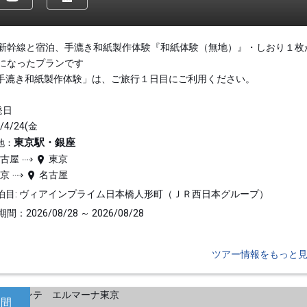
新幹線と宿泊、手漉き和紙製作体験『和紙体験（無地）』・しおり１枚
になったプランです
手漉き和紙製作体験」は、ご旅行１日目にご利用ください。
発日
/4/24(金
東京駅・銀座
地：
名古屋
東京
東京
名古屋
泊目: ヴィアインプライム日本橋人形町（ＪＲ西日本グループ）
間：2026/08/28 ～ 2026/08/28
ツアー情報をもっと
日間