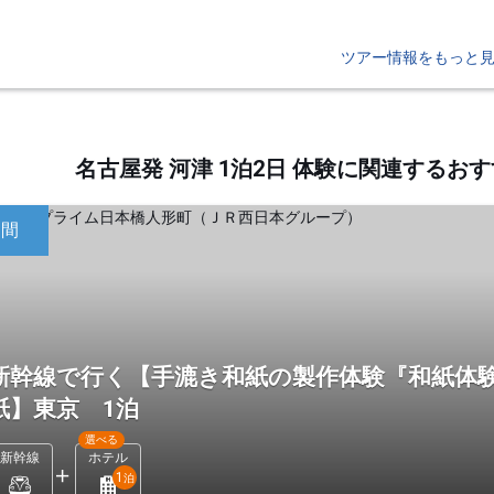
ツアー情報をもっと
名古屋発 河津 1泊2日 体験に関連する
日間
新幹線で行く【手漉き和紙の製作体験『和紙体験
紙】東京 1泊
選べる
新幹線
ホテル
1
泊