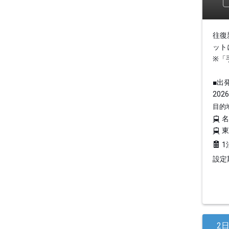
往復
ット
※「
■出
2026
目的
1
設定期
2