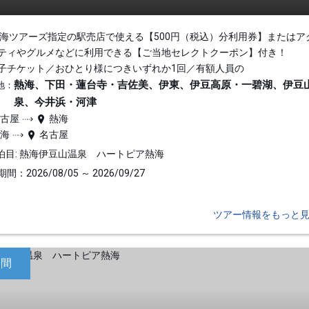
東海ツアーズ指定の駅売店で使える【500円（税込）分利用券】またはア
ティやグルメなどに利用できる【ご当地セレクトクーポン】付き！
子チケット／おひとり様につきいずれか1回／有額人員の
熱海、下田・蓮台寺・吉佐美、伊東、伊豆高原・一碧湖、伊豆
地：
泉、今井浜・河津
名古屋
熱海
熱海
名古屋
泊目: 熱海伊豆山温泉 ハートピア熱海
間：2026/08/05 ～ 2026/09/27
ツアー情報をもっと
日間