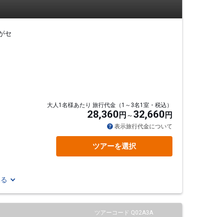
がセ
大人1名様あたり 旅行代金（1～3名1室・税込）
28,360
32,660
円
円
表示旅行代金について
ツアーを選択
見る
ツアーコード Q02A3A