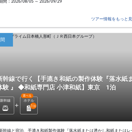
間：2026/08/05 ～ 2026/09/29
ツアー情報をもっと
日間
新幹線で行く【手漉き和紙の製作体験『落水紙
体験 』 ◆和紙専門店 小津和紙】東京 1泊
選べる
新幹線
ホテル
1
泊
新幹線と宿泊、手漉き和紙製作体験『落水紙または透かし和紙またはレ