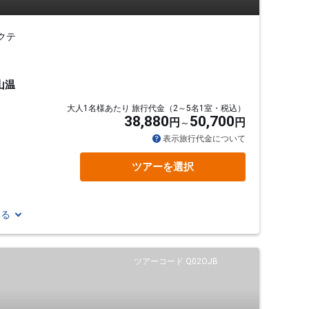
クテ
山温
大人1名様あたり 旅行代金（2～5名1室・税込）
38,880
50,700
円
円
表示旅行代金について
ツアーを選択
見る
ツアーコード Q02OJB