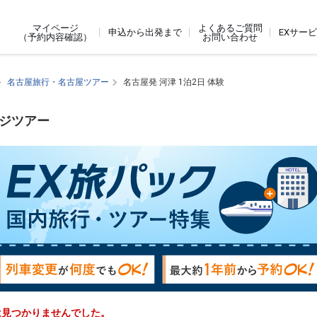
よくあるご質問
マイページ
申込から出発まで
EXサー
お問い合わせ
（予約内容確認）
名古屋旅行・名古屋ツアー
名古屋発 河津 1泊2日 体験
ージツアー
ーは見つかりませんでした。