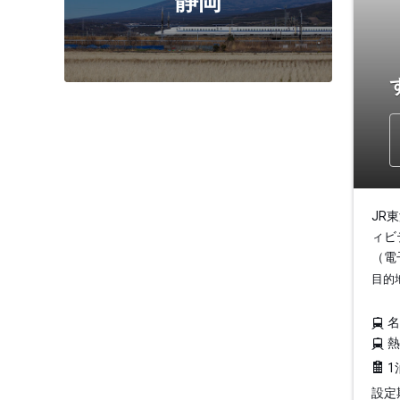
静岡
JR
ィビ
（電
目的
1
設定期