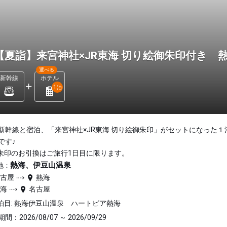
【夏詣】来宮神社×JR東海 切り絵御朱印付き 熱
選べる
新幹線
ホテル
1
泊
新幹線と宿泊、「来宮神社×JR東海 切り絵御朱印」がセットになった１
です♪
朱印のお引換はご旅行1日目に限ります。
熱海、伊豆山温泉
地：
名古屋
熱海
熱海
名古屋
泊目: 熱海伊豆山温泉 ハートピア熱海
間：2026/08/07 ～ 2026/09/29