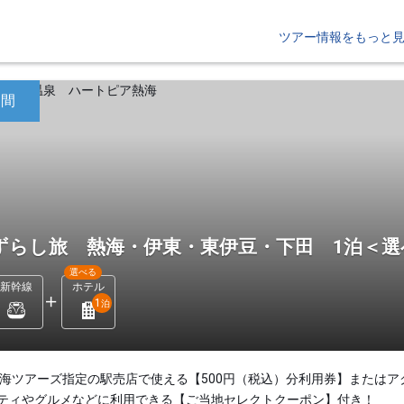
ツアー情報をもっと
日間
ずらし旅 熱海・伊東・東伊豆・下田 1泊＜
選べる
新幹線
ホテル
1
泊
東海ツアーズ指定の駅売店で使える【500円（税込）分利用券】またはア
ティやグルメなどに利用できる【ご当地セレクトクーポン】付き！