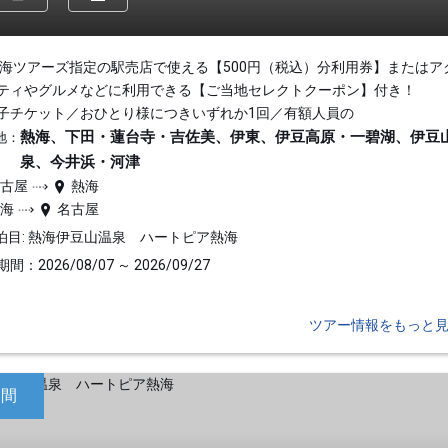
東海ツアーズ指定の駅売店で使える【500円（税込）分利用券】またはア
ティやグルメなどに利用できる【ご当地セレクトクーポン】付き！
子チケット／おひとり様につきいずれか1回／有額人員の
熱海、下田・蓮台寺・吉佐美、伊東、伊豆高原・一碧湖、伊豆
地：
泉、今井浜・河津
名古屋
熱海
熱海
名古屋
泊目: 熱海伊豆山温泉 ハートピア熱海
間：2026/08/07 ～ 2026/09/27
ツアー情報をもっと
日間