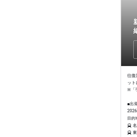
往復
ット
※「
■出
2026
目的