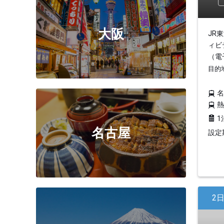
大阪
JR
ィビ
（電
目的
1
名古屋
設定期
2