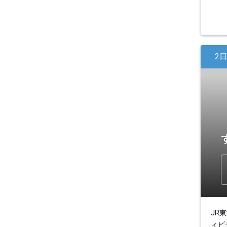
2
JR
ィビ