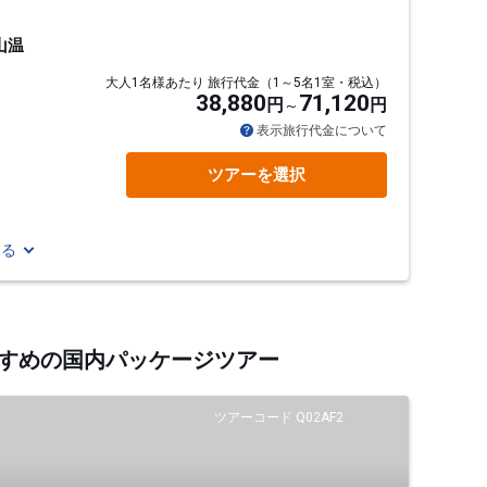
山温
大人1名様あたり 旅行代金（1～5名1室・税込）
38,880
71,120
円
円
表示旅行代金について
ツアーを選択
見る
おすすめの国内パッケージツアー
ツアーコード Q02AF2