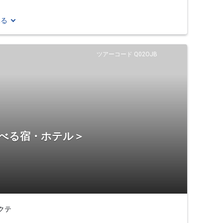
見る
ツアーコード Q02OJB
選べる宿・ホテル＞
クテ