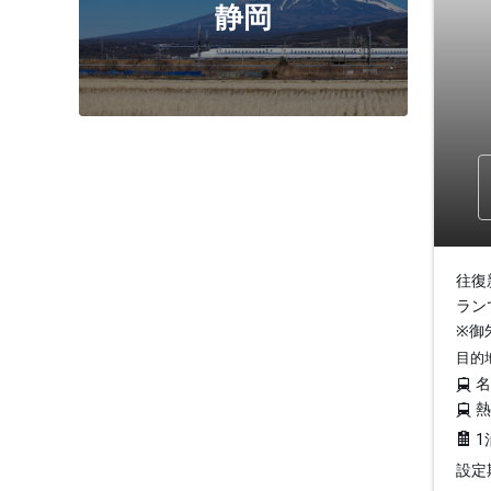
静岡
往復
ラン
※御
目的
1
設定期