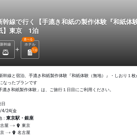
新幹線で行く【手漉き和紙の製作体験『和紙体験
紙】東京 1泊
選べる
新幹線
ホテル
1
泊
新幹線と宿泊、手漉き和紙製作体験『和紙体験（無地）』・しおり１枚
になったプランです
手漉き和紙製作体験」は、ご旅行１日目にご利用ください。
発日
/4/24(金
東京駅・銀座
地：
名古屋
東京
東京
名古屋