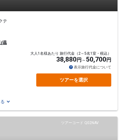
クテ
山温
大人1名様あたり 旅行代金（2～5名1室・税込）
38,880
50,700
円
円
表示旅行代金について
ツアーを選択
見る
ツアーコード Q02NAV