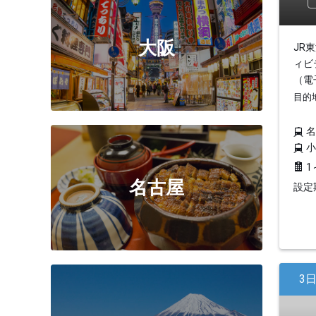
大阪
JR
ィビ
（電
目的
1
名古屋
設定期
3