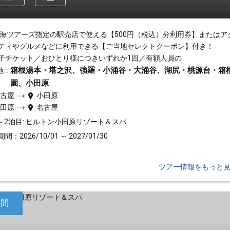
東海ツアーズ指定の駅売店で使える【500円（税込）分利用券】またはア
ティやグルメなどに利用できる【ご当地セレクトクーポン】付き！
子チケット／おひとり様につきいずれか1回／有額人員の
箱根湯本・塔之沢、強羅・小涌谷・大涌谷、湖尻・桃源台・箱
地：
園、小田原
名古屋
小田原
小田原
名古屋
～2泊目: ヒルトン小田原リゾート＆スパ
間：2026/10/01 ～ 2027/01/30
ツアー情報をもっと
日間