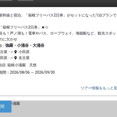
新幹線と宿泊、「箱根フリーパス2日券」がセットになった1泊プランで
「箱根フリーパス2日券」★☆
谷も！芦ノ湖も！電車やバス、ロープウェイ、海賊船など、観光スポッ
のに欠かせ
強羅・小涌谷・大涌谷
地：
名古屋
小田原
小田原
名古屋
泊目: 箱根小涌園 天悠
間：2026/08/06 ～ 2026/09/30
ツアー情報をもっと
日間