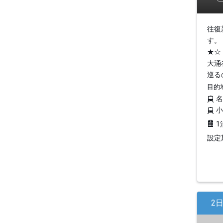
往復
す。
★☆
大涌
巡る
目的
1
設定期
2