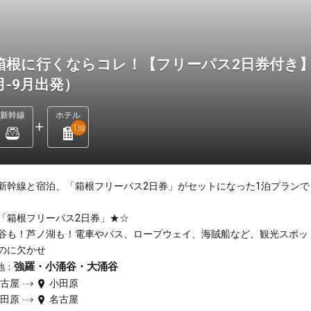
箱根に行くならコレ！【フリーパス2日券付き】
月-9月出発）
新幹線
ホテル
1
泊
新幹線と宿泊、「箱根フリーパス2日券」がセットになった1泊プランで
「箱根フリーパス2日券」★☆
谷も！芦ノ湖も！電車やバス、ロープウェイ、海賊船など、観光スポッ
のに欠かせ
強羅・小涌谷・大涌谷
地：
名古屋
小田原
小田原
名古屋