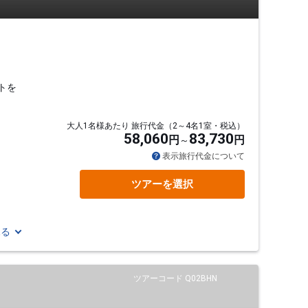
トを
大人1名様あたり 旅行代金（2～4名1室・税込）
58,060
83,730
円
円
表示旅行代金について
ツアーを選択
見る
ツアーコード Q02BHN