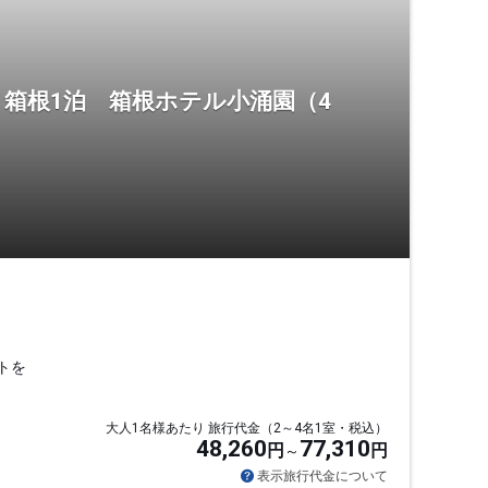
箱根1泊 箱根ホテル小涌園（4
トを
大人1名様あたり 旅行代金（2～4名1室・税込）
48,260
77,310
円
円
表示旅行代金について