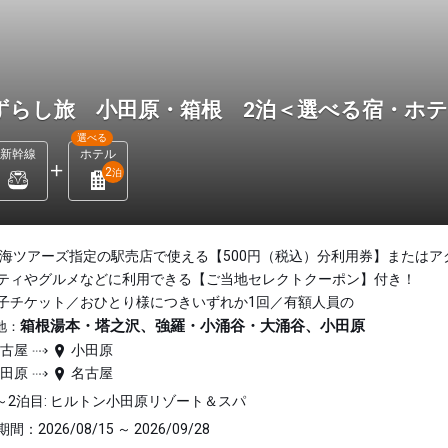
ずらし旅 小田原・箱根 2泊＜選べる宿・ホ
選べる
新幹線
ホテル
2
泊
東海ツアーズ指定の駅売店で使える【500円（税込）分利用券】またはア
ティやグルメなどに利用できる【ご当地セレクトクーポン】付き！
子チケット／おひとり様につきいずれか1回／有額人員の
箱根湯本・塔之沢、強羅・小涌谷・大涌谷、小田原
地：
名古屋
小田原
小田原
名古屋
～2泊目: ヒルトン小田原リゾート＆スパ
間：2026/08/15 ～ 2026/09/28