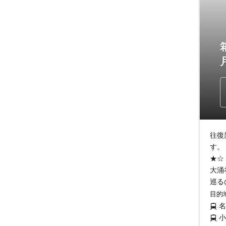
往復
す。
★☆
大涌
巡る
目的