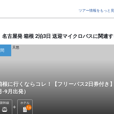
ツアー情報をもっと
名古屋発 箱根 2泊3日 送迎マイクロバスに関
日間
箱根に行くならコレ！【フリーパス2日券付き】
月-9月出発）
新幹線
ホテル
1
泊