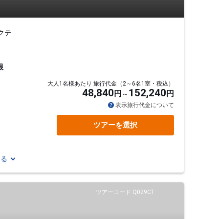
クテ
根
大人1名様あたり 旅行代金（2～6名1室・税込）
48,840
152,240
円
円
表示旅行代金について
ツアーを選択
見る
ツアーコード Q029CT