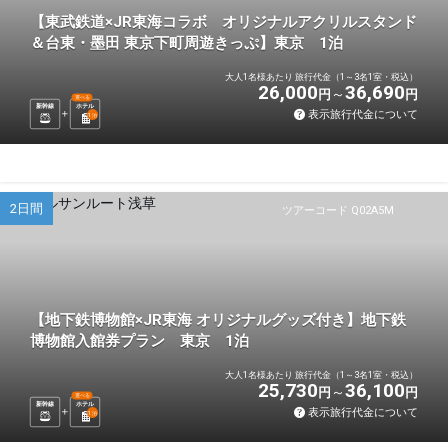
【東武鉄道×JR東海コラボ オリジナルアクリルスタンド
＆台東・墨田 東京下町周遊きっぷ】東京 1泊
大人1名様あたり 旅行代金（1～3名1室・税込）
26,000
36,690
円
円
選べる
新幹線
ホテル
表示旅行代金について
1
泊
2日間
ツアーコード Q02A5M
【地下鉄博物館×JR東海 オリジナルグッズ付き】地下鉄
博物館入館券プラン 東京 1泊
大人1名様あたり 旅行代金（1～3名1室・税込）
25,730
36,100
円
円
選べる
新幹線
ホテル
表示旅行代金について
1
泊