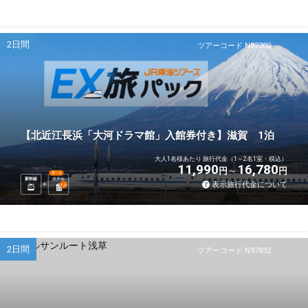
2日間
ツアーコード N97300
【北近江長浜「大河ドラマ館」入館券付き】滋賀 1泊
大人1名様あたり 旅行代金（1～2名1室・税込）
11,990
16,780
円
円
選べる
新幹線
ホテル
表示旅行代金について
1
泊
2日間
ツアーコード N97832