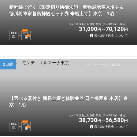
新幹線で行く【限定切り絵御朱印 宝物展示室入場券＆
徳川将軍家墓所拝観セット券 ◆増上寺】東京 1泊
大人1名様あたり 旅行代金（1～3名1室・税込）
31,090
70,120
円
円
選べる
新幹線
ホテル
表示旅行代金について
1
泊
2日間
ツアーコード Q02A3A
【選べる器付き 簡易金継ぎ体験◆器 日本橋夢東 本店】東
京 1泊
大人1名様あたり 旅行代金（1～3名1室・税込）
38,730
56,580
円
円
選べる
新幹線
ホテル
表示旅行代金について
1
泊