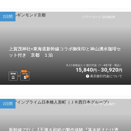
2日間
ツアーコード Q02ADW
上賀茂神社×東海道新幹線コラボ御朱印と神山湧水珈琲セ
ット付き 京都 １泊
大人1名様あたり 旅行代金（1～4名1室・税込）
15,840
30,920
円
円
選べる
新幹線
ホテル
表示旅行代金について
1
泊
2日間
ツアーコード Q02AEY
新幹線で行く【手漉き和紙の製作体験『落水紙または透