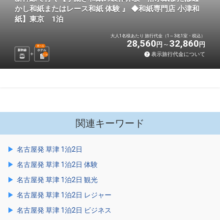
かし和紙またはレース和紙 体験 』 ◆和紙専門店 小津和
紙】東京 1泊
大人1名様あたり 旅行代金（1～3名1室・税込）
28,560
32,860
円
円
選べる
新幹線
ホテル
表示旅行代金について
1
泊
関連キーワード
名古屋発 草津 1泊2日
名古屋発 草津 1泊2日 体験
名古屋発 草津 1泊2日 観光
名古屋発 草津 1泊2日 レジャー
名古屋発 草津 1泊2日 ビジネス