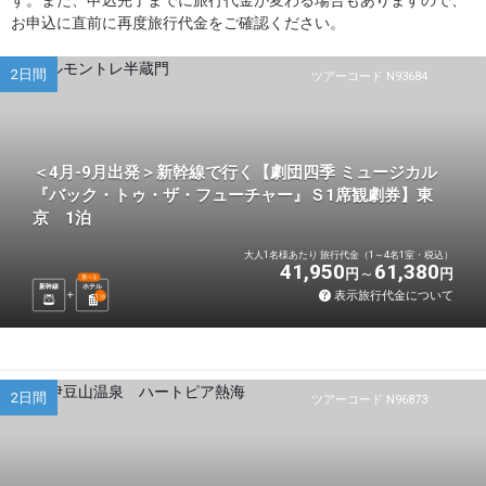
お申込に直前に再度旅行代金をご確認ください。
2日間
ツアーコード N93684
＜4月-9月出発＞新幹線で行く【劇団四季 ミュージカル
『バック・トゥ・ザ・フューチャー』Ｓ1席観劇券】東
京 1泊
大人1名様あたり 旅行代金（1～4名1室・税込）
41,950
61,380
円
円
選べる
新幹線
ホテル
表示旅行代金について
1
泊
2日間
ツアーコード N96873