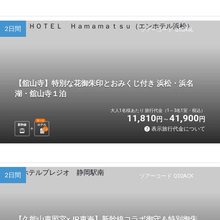
2日間
ツアーコード Q02A6L
【舘山寺】特別な花御朱印とおみくじ付き 浜松・浜名
湖・舘山寺１泊
大人1名様あたり 旅行代金（1～3名1室・税込）
11,810
41,900
円
円
選べる
新幹線
ホテル
表示旅行代金について
1
泊
2日間
ツアーコード Q02ACK
【久能山東照宮×JR東海】新幹線コラボ御守＆特別御朱