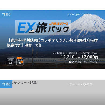
2日間
ツアーコード Q02A3J
【青岸寺×早川鉄兵氏コラボ オリジナル切り絵御朱印＆拝
観券付き】滋賀 1泊
大人1名様あたり 旅行代金（1～2名1室・税込）
12,210
17,000
円
円
選べる
新幹線
ホテル
表示旅行代金について
1
泊
2日間
ツアーコード Q02A53