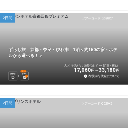
2日間
ツアーコード Q028X7
ずらし旅 京都・奈良・びわ湖 1泊＜約150の宿・ホテ
ルから選べる！＞
大人1名様あたり 旅行代金（1～4名1室・税込）
17,060
33,180
円
円
選べる
新幹線
ホテル
表示旅行代金について
1
泊
2日間
ツアーコード Q029XB