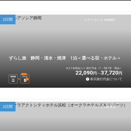
2日間
ツアーコード N96891
ずらし旅 静岡・清水・焼津 1泊＜選べる宿・ホテル＞
大人1名様あたり 旅行代金（1～3名1室・税込）
22,090
37,720
円
円
選べる
新幹線
ホテル
表示旅行代金について
1
泊
2日間
ツアーコード N96906