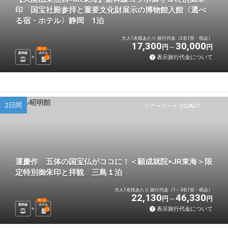
印 国宝社殿参拝と重要文化財展示の博物館入館〈選べ
る宿・ホテル〉静岡 1泊
大人1名様あたり 旅行代金（2名1室・税込）
17,300
30,000
円
円
選べる
新幹線
ホテル
表示旅行代金について
1
泊
2日間
ツアーコード Q02ADT
運慶作 五体の国宝仏がココに！＜願成就院×JR東海＞限
定特別御朱印と拝観 三島１泊
大人1名様あたり 旅行代金（1～3名1室・税込）
22,130
46,330
円
円
選べる
新幹線
ホテル
表示旅行代金について
1
泊