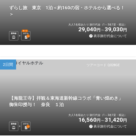
ずらし旅 東京 1泊＜約160の宿・ホテルから選べる！
＞
大人1名様あたり 旅行代金（1～3名1室・税込）
29,040
39,030
円
円
選べる
新幹線
ホテル
表示旅行代金について
1
泊
2日間
ツアーコード Q028GE
【海龍王寺】拝観＆東海道新幹線コラボ「青い煌めき」
御朱印授与！ 奈良 １泊
大人1名様あたり 旅行代金（1～3名1室・税込）
16,560
31,420
円
円
新幹線
ホテル
表示旅行代金について
1
泊