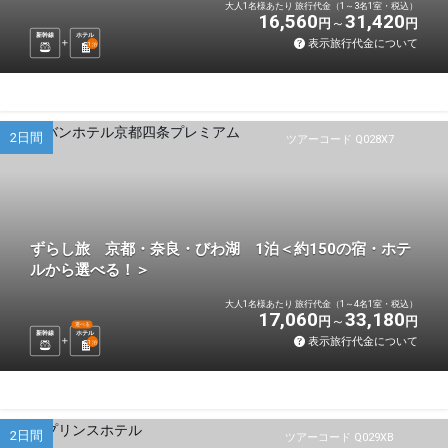
大人1名様あたり 旅行代金（1～3名1室・税込）
16,560
31,420
円
円
新幹線
ホテル
表示旅行代金について
1
泊
2日間
ツアーコード Q028X7
ずらし旅 京都・奈良・びわ湖 1泊＜約150の宿・ホテ
ルから選べる！＞
大人1名様あたり 旅行代金（1～4名1室・税込）
17,060
33,180
円
円
選べる
新幹線
ホテル
表示旅行代金について
1
泊
2日間
ツアーコード Q029XB