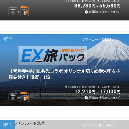
大人1名様あたり 旅行代金（1～3名1室・税込）
38,730
56,580
円
円
選べる
新幹線
ホテル
表示旅行代金について
1
泊
2日間
ツアーコード Q02A3J
【青岸寺×早川鉄兵氏コラボ オリジナル切り絵御朱印＆拝
観券付き】滋賀 1泊
大人1名様あたり 旅行代金（1～2名1室・税込）
12,210
17,000
円
円
選べる
新幹線
ホテル
表示旅行代金について
1
泊
2日間
ツアーコード Q02A53