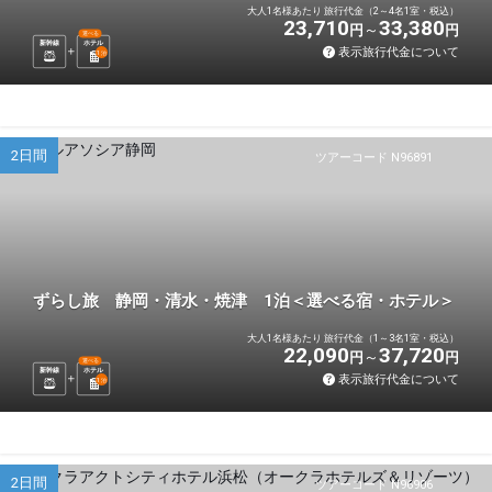
大人1名様あたり 旅行代金（2～4名1室・税込）
23,710
33,380
円
円
選べる
新幹線
ホテル
表示旅行代金について
1
泊
2日間
ツアーコード N96891
ずらし旅 静岡・清水・焼津 1泊＜選べる宿・ホテル＞
大人1名様あたり 旅行代金（1～3名1室・税込）
22,090
37,720
円
円
選べる
新幹線
ホテル
表示旅行代金について
1
泊
2日間
ツアーコード N96906