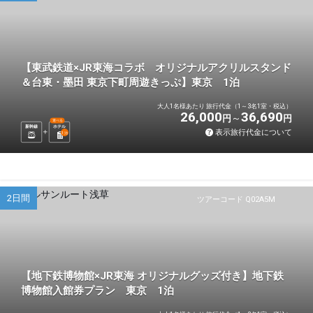
【東武鉄道×JR東海コラボ オリジナルアクリルスタンド
＆台東・墨田 東京下町周遊きっぷ】東京 1泊
大人1名様あたり 旅行代金（1～3名1室・税込）
26,000
36,690
円
円
選べる
新幹線
ホテル
表示旅行代金について
1
泊
2日間
ツアーコード Q02A5M
【地下鉄博物館×JR東海 オリジナルグッズ付き】地下鉄
博物館入館券プラン 東京 1泊