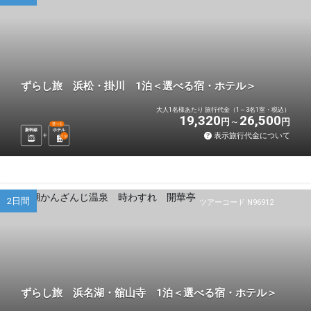
ずらし旅 浜松・掛川 1泊＜選べる宿・ホテル＞
大人1名様あたり 旅行代金（1～3名1室・税込）
19,320
26,500
円
円
選べる
新幹線
ホテル
表示旅行代金について
1
泊
2日間
ツアーコード N96912
ずらし旅 浜名湖・舘山寺 1泊＜選べる宿・ホテル＞