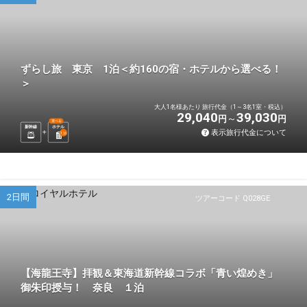
ずらし旅 東京 1泊＜約160の宿・ホテルから選べる！
＞
大人1名様あたり 旅行代金（1～3名1室・税込）
29,040
39,030
円
円
選べる
新幹線
ホテル
表示旅行代金について
1
泊
2日間
ツアーコード Q028GE
【海龍王寺】拝観＆東海道新幹線コラボ「青い煌めき」
御朱印授与！ 奈良 １泊