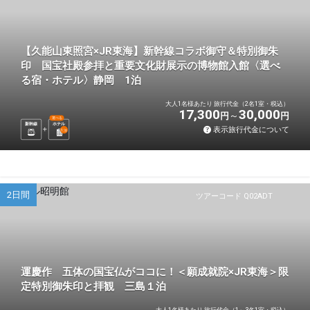
【久能山東照宮×JR東海】新幹線コラボ御守＆特別御朱
印 国宝社殿参拝と重要文化財展示の博物館入館〈選べ
る宿・ホテル〉静岡 1泊
大人1名様あたり 旅行代金（2名1室・税込）
17,300
30,000
円
円
選べる
新幹線
ホテル
表示旅行代金について
1
泊
2日間
ツアーコード Q02ADT
運慶作 五体の国宝仏がココに！＜願成就院×JR東海＞限
定特別御朱印と拝観 三島１泊
大人1名様あたり 旅行代金（1～3名1室・税込）