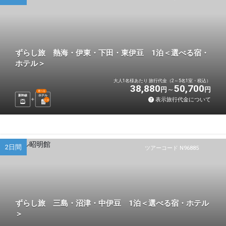
ずらし旅 熱海・伊東・下田・東伊豆 1泊＜選べる宿・
ホテル＞
大人1名様あたり 旅行代金（2～5名1室・税込）
38,880
50,700
円
円
選べる
新幹線
ホテル
表示旅行代金について
1
泊
2日間
ツアーコード N96885
ずらし旅 三島・沼津・中伊豆 1泊＜選べる宿・ホテル
＞