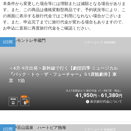
本条件から変更した場合等には増額または減額となる場合がありま
す。また、この商品は価格変動型商品です。予約状況等により、こ
の画面に表示する旅行代金ではご利用になれない場合がございま
す。また、申込完了までに旅行代金が変わる場合もありますので、
お申込に直前に再度旅行代金をご確認ください。
2日間
ツアーコード N93684
＜4月-9月出発＞新幹線で行く【劇団四季 ミュージカル
『バック・トゥ・ザ・フューチャー』Ｓ1席観劇券】東
京 1泊
大人1名様あたり 旅行代金（1～4名1室・税込）
41,950
61,380
円
円
選べる
新幹線
ホテル
表示旅行代金について
1
泊
2日間
ツアーコード N96873