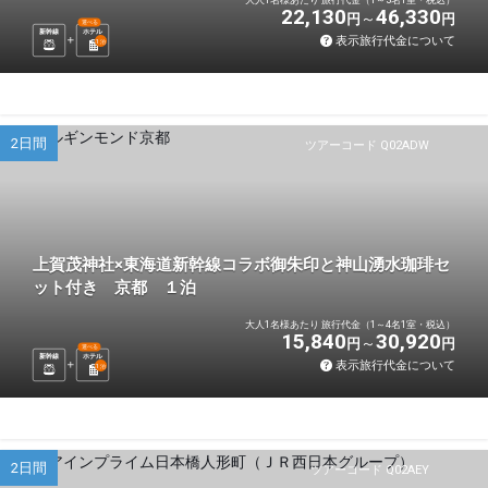
22,130
46,330
円
円
選べる
新幹線
ホテル
表示旅行代金について
1
泊
2日間
ツアーコード Q02ADW
上賀茂神社×東海道新幹線コラボ御朱印と神山湧水珈琲セ
ット付き 京都 １泊
大人1名様あたり 旅行代金（1～4名1室・税込）
15,840
30,920
円
円
選べる
新幹線
ホテル
表示旅行代金について
1
泊
2日間
ツアーコード Q02AEY