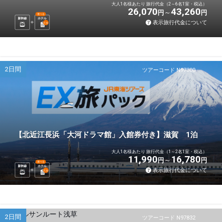
大人1名様あたり 旅行代金（2～6名1室・税込）
26,070
43,260
円
円
選べる
新幹線
ホテル
表示旅行代金について
1
泊
2日間
ツアーコード N97300
【北近江長浜「大河ドラマ館」入館券付き】滋賀 1泊
大人1名様あたり 旅行代金（1～2名1室・税込）
11,990
16,780
円
円
選べる
新幹線
ホテル
表示旅行代金について
1
泊
2日間
ツアーコード N97832