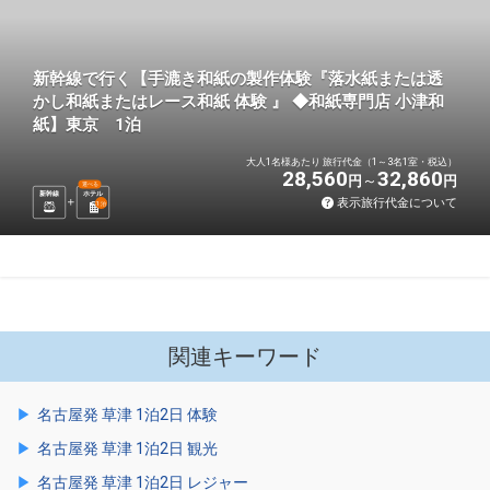
新幹線で行く【手漉き和紙の製作体験『落水紙または透
かし和紙またはレース和紙 体験 』 ◆和紙専門店 小津和
紙】東京 1泊
大人1名様あたり 旅行代金（1～3名1室・税込）
28,560
32,860
円
円
選べる
新幹線
ホテル
表示旅行代金について
1
泊
関連キーワード
名古屋発 草津 1泊2日 体験
名古屋発 草津 1泊2日 観光
名古屋発 草津 1泊2日 レジャー