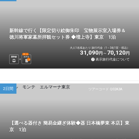
新幹線で行く【限定切り絵御朱印 宝物展示室入場券＆
徳川将軍家墓所拝観セット券 ◆増上寺】東京 1泊
大人1名様あたり 旅行代金（1～3名1室・税込）
31,090
70,120
円
円
選べる
新幹線
ホテル
表示旅行代金について
1
泊
2日間
ツアーコード Q02A3A
【選べる器付き 簡易金継ぎ体験◆器 日本橋夢東 本店】東
京 1泊