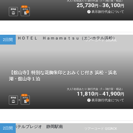
大人1名様あたり 旅行代金（1～3名1室・税込）
25,730
36,100
円
円
選べる
新幹線
ホテル
表示旅行代金について
1
泊
2日間
ツアーコード Q02A6L
【舘山寺】特別な花御朱印とおみくじ付き 浜松・浜名
湖・舘山寺１泊
大人1名様あたり 旅行代金（1～3名1室・税込）
11,810
41,900
円
円
選べる
新幹線
ホテル
表示旅行代金について
1
泊
2日間
ツアーコード Q02ACK