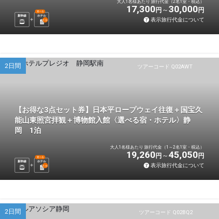
大人1名様あたり 旅行代金（2名1室・税込）
17,300
30,000
円
円
選べる
新幹線
ホテル
表示旅行代金について
1
泊
2日間
ツアーコード Q02AWT
【お得な3点セット券】日本平ロープウェイ往復＋国宝久
能山東照宮拝観＋博物館入館〈選べる宿・ホテル〉静
岡 1泊
大人1名様あたり 旅行代金（1～2名1室・税込）
19,260
45,050
円
円
選べる
新幹線
ホテル
表示旅行代金について
1
泊
2日間
ツアーコード Q02BQ2