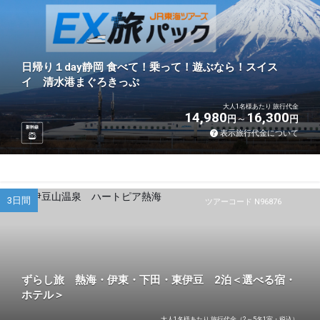
日帰り１day静岡 食べて！乗って！遊ぶなら！スイス
イ 清水港まぐろきっぷ
大人1名様あたり 旅行代金
14,980
16,300
円
円
新幹線
表示旅行代金について
3日間
ツアーコード N96876
ずらし旅 熱海・伊東・下田・東伊豆 2泊＜選べる宿・
ホテル＞
大人1名様あたり 旅行代金（2～5名1室・税込）