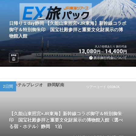
日帰り１day静岡 【久能山東照宮×JR東海】新幹線コラボ
御守＆特別御朱印 国宝社殿参拝と重要文化財展示の博
物館入館
大人1名様あたり 旅行代金
13,080
14,400
円
円
新幹線
表示旅行代金について
2日間
ツアーコード Q02ACK
【久能山東照宮×JR東海】新幹線コラボ御守＆特別御朱
印 国宝社殿参拝と重要文化財展示の博物館入館〈選べ
る宿・ホテル〉静岡 1泊