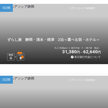
3日間
ツアーコード N96897
ずらし旅 静岡・清水・焼津 2泊＜選べる宿・ホテル＞
大人1名様あたり 旅行代金（1～3名1室・税込）
31,380
62,640
円
円
選べる
新幹線
ホテル
表示旅行代金について
2
泊
3日間
ツアーコード Q02OK2