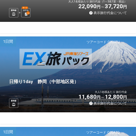
大人1名様あたり 旅行代金（1～3名1室・税込）
22,090
37,720
円
円
選べる
新幹線
ホテル
表示旅行代金について
1
泊
1日間
ツアーコード Q026EU
日帰り1day 静岡（中部地区発）
大人1名様あたり 旅行代金
11,680
12,800
円
円
新幹線
表示旅行代金について
1日間
ツアーコード Q02A2Q