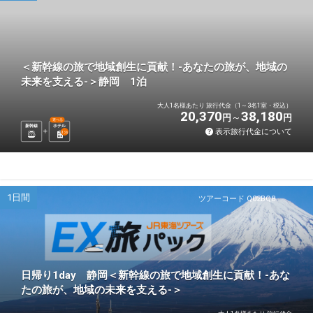
＜新幹線の旅で地域創生に貢献！-あなたの旅が、地域の
未来を支える-＞静岡 1泊
大人1名様あたり 旅行代金（1～3名1室・税込）
20,370
38,180
円
円
選べる
新幹線
ホテル
表示旅行代金について
1
泊
1日間
ツアーコード Q02BQ8
日帰り1day 静岡＜新幹線の旅で地域創生に貢献！-あな
たの旅が、地域の未来を支える-＞