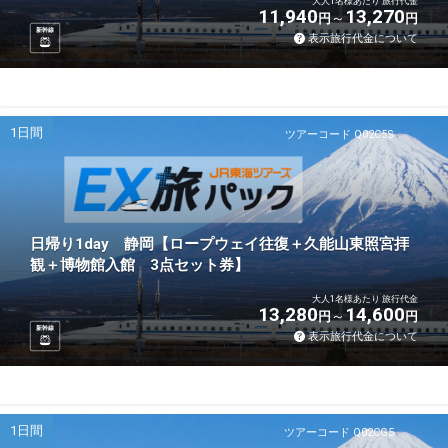
大人1名様あたり 旅行代金
11,940
13,270
円
円
新幹線
表示旅行代金について
1日間
ツアーコード Q02C5S
日帰り1day 静岡【ロープウェイ往復＋久能山東照宮拝
観＋博物館入館 3点セット券】
大人1名様あたり 旅行代金
13,280
14,600
円
円
新幹線
表示旅行代金について
1日間
ツアーコード Q02CG5