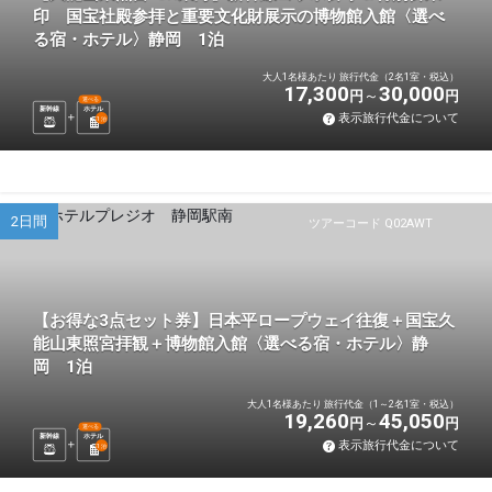
印 国宝社殿参拝と重要文化財展示の博物館入館〈選べ
る宿・ホテル〉静岡 1泊
大人1名様あたり 旅行代金（2名1室・税込）
17,300
30,000
円
円
選べる
新幹線
ホテル
表示旅行代金について
1
泊
2日間
ツアーコード Q02AWT
【お得な3点セット券】日本平ロープウェイ往復＋国宝久
能山東照宮拝観＋博物館入館〈選べる宿・ホテル〉静
岡 1泊
大人1名様あたり 旅行代金（1～2名1室・税込）
19,260
45,050
円
円
選べる
新幹線
ホテル
表示旅行代金について
1
泊