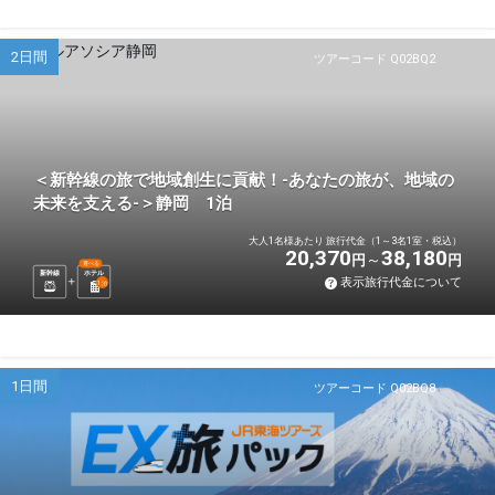
2日間
ツアーコード Q02BQ2
＜新幹線の旅で地域創生に貢献！-あなたの旅が、地域の
未来を支える-＞静岡 1泊
大人1名様あたり 旅行代金（1～3名1室・税込）
20,370
38,180
円
円
選べる
新幹線
ホテル
表示旅行代金について
1
泊
1日間
ツアーコード Q02BQ8