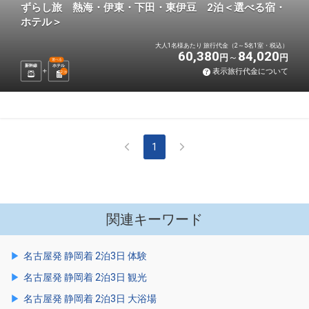
ずらし旅 熱海・伊東・下田・東伊豆 2泊＜選べる宿・
ホテル＞
大人1名様あたり 旅行代金（2～5名1室・税込）
60,380
84,020
円
円
選べる
新幹線
ホテル
表示旅行代金について
2
泊
1
関連キーワード
名古屋発 静岡着 2泊3日 体験
名古屋発 静岡着 2泊3日 観光
名古屋発 静岡着 2泊3日 大浴場