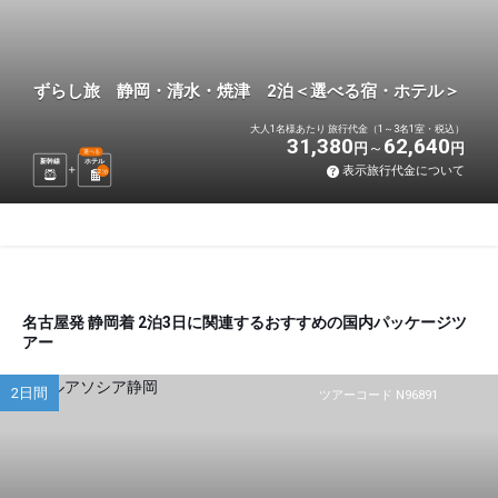
ずらし旅 静岡・清水・焼津 2泊＜選べる宿・ホテル＞
大人1名様あたり 旅行代金（1～3名1室・税込）
31,380
62,640
円
円
選べる
新幹線
ホテル
表示旅行代金について
2
泊
名古屋発 静岡着 2泊3日に関連するおすすめの国内パッケージツ
アー
2日間
ツアーコード N96891