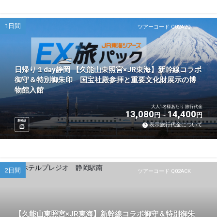
1日間
ツアーコード Q02A2Q
日帰り１day静岡 【久能山東照宮×JR東海】新幹線コラボ
御守＆特別御朱印 国宝社殿参拝と重要文化財展示の博
物館入館
大人1名様あたり 旅行代金
13,080
14,400
円
円
新幹線
表示旅行代金について
2日間
ツアーコード Q02ACK
【久能山東照宮×JR東海】新幹線コラボ御守＆特別御朱