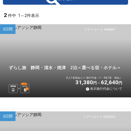
2
件中
1～2件表示
3日間
ツアーコード N96897
ずらし旅 静岡・清水・焼津 2泊＜選べる宿・ホテル＞
大人1名様あたり 旅行代金（1～3名1室・税込）
31,380
62,640
円
円
選べる
新幹線
ホテル
表示旅行代金について
2
泊
3日間
ツアーコード Q02OK2