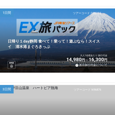
1日間
ツアーコード Q02CG5
日帰り１day静岡 食べて！乗って！遊ぶなら！スイス
イ 清水港まぐろきっぷ
大人1名様あたり 旅行代金
14,980
16,300
円
円
新幹線
表示旅行代金について
3日間
ツアーコード N96876