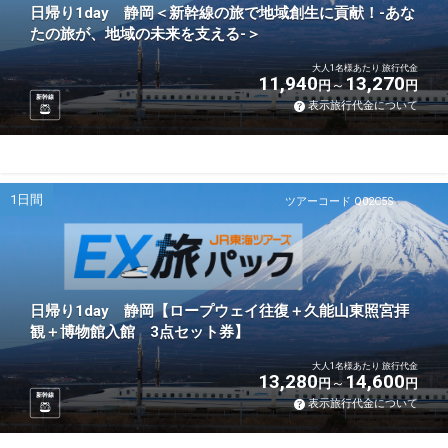
日帰り1day 静岡＜新幹線の旅で地域創生に貢献！-あな
たの旅が、地域の未来を支える-＞
大人1名様あたり 旅行代金
11,940
13,270
円
円
新幹線
表示旅行代金について
1日間
ツアーコード Q02C5S
日帰り1day 静岡【ロープウェイ往復＋久能山東照宮拝
観＋博物館入館 3点セット券】
大人1名様あたり 旅行代金
13,280
14,600
円
円
新幹線
表示旅行代金について