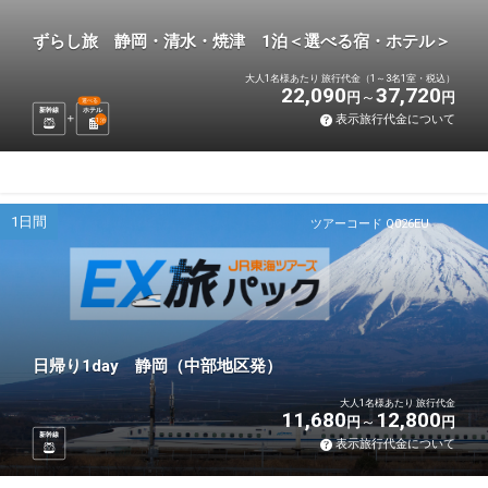
ずらし旅 静岡・清水・焼津 1泊＜選べる宿・ホテル＞
大人1名様あたり 旅行代金（1～3名1室・税込）
22,090
37,720
円
円
選べる
新幹線
ホテル
表示旅行代金について
1
泊
1日間
ツアーコード Q026EU
日帰り1day 静岡（中部地区発）
大人1名様あたり 旅行代金
11,680
12,800
円
円
新幹線
表示旅行代金について