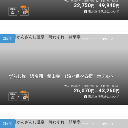
大人1名様あたり 旅行代金（2～6名1室・税込）
32,750
49,940
円
円
選べる
新幹線
ホテル
表示旅行代金について
1
泊
2日間
ツアーコード N96912
ずらし旅 浜名湖・舘山寺 1泊＜選べる宿・ホテル＞
大人1名様あたり 旅行代金（2～6名1室・税込）
26,070
43,260
円
円
選べる
新幹線
ホテル
表示旅行代金について
1
泊
2日間
ツアーコード N96913