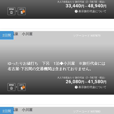
大人1名様あたり 旅行代金（2～5名1室・税込）
33,440
48,940
円
円
新幹線
ホテル
表示旅行代金について
1
泊
2日間
ツアーコード N97879
ゆったりお値打ち 下呂 1泊◆小川屋 ※旅行代金には
名古屋-下呂間の交通機関は含まれておりません。
大人1名様あたり 旅行代金（2～5名1室・税込）
26,080
41,580
円
円
新幹線
ホテル
表示旅行代金について
1
泊
2日間
ツアーコード N97880