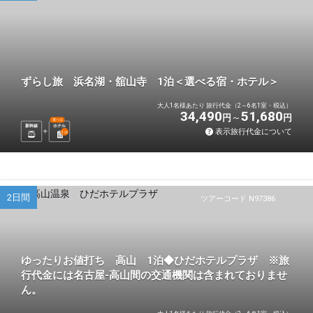
ずらし旅 浜名湖・舘山寺 1泊＜選べる宿・ホテル＞
大人1名様あたり 旅行代金（2～6名1室・税込）
34,490
51,680
円
円
選べる
新幹線
ホテル
表示旅行代金について
1
泊
2日間
ツアーコード N97386
ゆったりお値打ち 高山 1泊◆ひだホテルプラザ ※旅
行代金には名古屋-高山間の交通機関は含まれておりませ
ん。