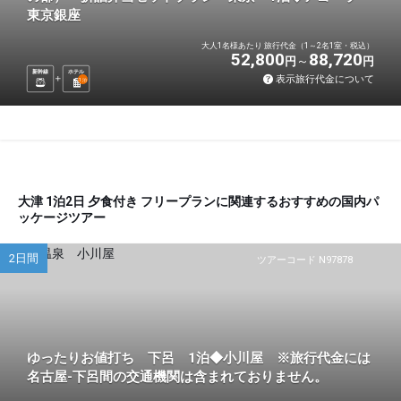
東京銀座
大人1名様あたり 旅行代金（1～2名1室・税込）
52,800
88,720
円
円
新幹線
ホテル
表示旅行代金について
1
泊
大津 1泊2日 夕食付き フリープランに関連するおすすめの国内パ
ッケージツアー
2日間
ツアーコード N97878
ゆったりお値打ち 下呂 1泊◆小川屋 ※旅行代金には
名古屋-下呂間の交通機関は含まれておりません。