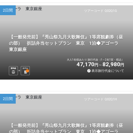
2日間
ツアーコード Q02Q1G
【一般発売前】『秀山祭九月大歌舞伎』1等席観劇券（昼
の部） 折詰弁当セットプラン 東京 1泊◆アゴーラ
東京銀座
大人1名様あたり 旅行代金（1～2名1室・税込）
47,170
82,980
円
円
新幹線
ホテル
表示旅行代金について
1
泊
2日間
ツアーコード Q02Q1H
【一般発売前】『秀山祭九月大歌舞伎』1等席観劇券（昼
の部） 折詰弁当セットプラン 東京 1泊◆アゴーラ