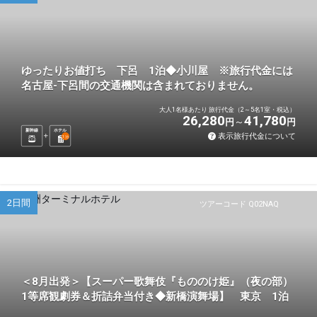
ゆったりお値打ち 下呂 1泊◆小川屋 ※旅行代金には
名古屋-下呂間の交通機関は含まれておりません。
大人1名様あたり 旅行代金（2～5名1室・税込）
26,280
41,780
円
円
新幹線
ホテル
表示旅行代金について
1
泊
2日間
ツアーコード Q02NAQ
＜8月出発＞【スーパー歌舞伎『もののけ姫』（夜の部）
1等席観劇券＆折詰弁当付き◆新橋演舞場】 東京 1泊