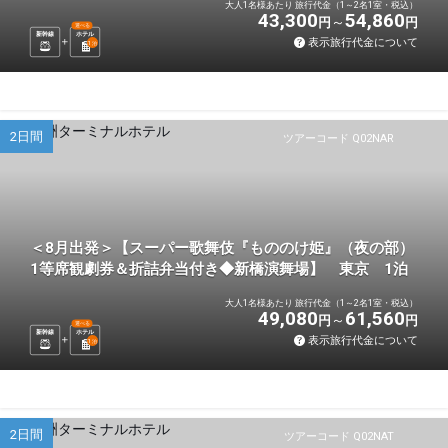
大人1名様あたり 旅行代金（1～2名1室・税込）
43,300
54,860
円
円
選べる
新幹線
ホテル
表示旅行代金について
1
泊
2日間
ツアーコード Q02NAR
＜8月出発＞【スーパー歌舞伎『もののけ姫』（夜の部）
1等席観劇券＆折詰弁当付き◆新橋演舞場】 東京 1泊
大人1名様あたり 旅行代金（1～2名1室・税込）
49,080
61,560
円
円
選べる
新幹線
ホテル
表示旅行代金について
1
泊
2日間
ツアーコード Q02NAT