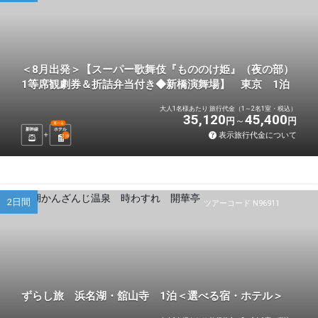
＜8月出発＞【スーパー歌舞伎『もののけ姫』（夜の部）
1等席観劇券＆折詰弁当付き◆新橋演舞場】 東京 1泊
大人1名様あたり 旅行代金（1～2名1室・税込）
35,120
45,400
円
円
選べる
新幹線
ホテル
表示旅行代金について
1
泊
2日間
ツアーコード N96911
ずらし旅 浜名湖・舘山寺 1泊＜選べる宿・ホテル＞