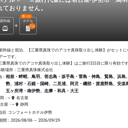
ホテル＞ ※旅行代金には名古屋-伊勢市・鳥
れておりません。
選べる
新幹線
ホテル
1
泊
新幹線と宿泊、【三重県真珠でのアコヤ真珠取り出し体験】がセットに
アーです。
三重県真珠でのアコヤ真珠取り出し体験】はご旅行2日目に限り有効で
体験場所：三重県真珠株式会社
相差・畔蛸、鳥羽、答志島・坂手島・菅島・神島、賢島、浜島
地：
勢、浦村・石鏡・国崎、二見浦、阿児・磯部・渡鹿野島、安楽
五ヶ所湾・南伊勢、志摩・和具・大王
静岡
名古屋
名古屋
静岡
泊目: コンフォートホテル伊勢
間：2026/08/06 ～ 2026/09/29