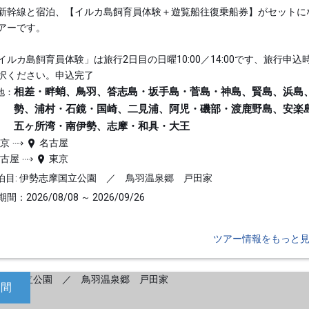
新幹線と宿泊、【イルカ島飼育員体験＋遊覧船往復乗船券】がセットに
アーです。
イルカ島飼育員体験」は旅行2日目の日曜10:00／14:00です、旅行申込
択ください。申込完了
相差・畔蛸、鳥羽、答志島・坂手島・菅島・神島、賢島、浜島
地：
勢、浦村・石鏡・国崎、二見浦、阿児・磯部・渡鹿野島、安楽
五ヶ所湾・南伊勢、志摩・和具・大王
東京
名古屋
名古屋
東京
泊目: 伊勢志摩国立公園 ／ 鳥羽温泉郷 戸田家
間：2026/08/08 ～ 2026/09/26
ツアー情報をもっと
日間