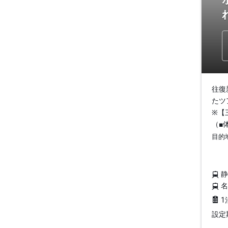
往復
たツ
※【
（■
目的
1
設定期