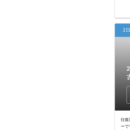
2
往復
ーで