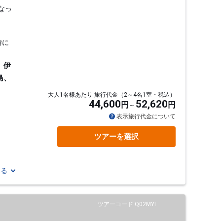
なっ
時に
、伊
島、
大人1名様あたり 旅行代金（2～4名1室・税込）
44,600
52,620
円
円
表示旅行代金について
ツアーを選択
見る
ツアーコード Q02MYI