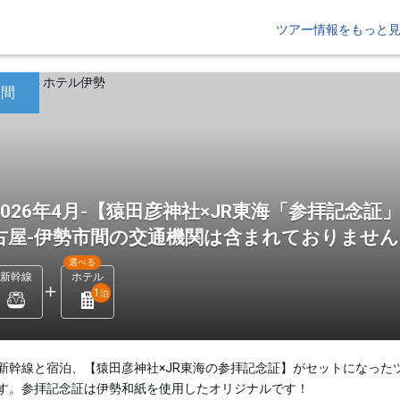
ツアー情報をもっと
日間
2026年4月-【猿田彦神社×JR東海「参拝記念
古屋-伊勢市間の交通機関は含まれておりませ
選べる
新幹線
ホテル
1
泊
新幹線と宿泊、【猿田彦神社×JR東海の参拝記念証】がセットになった
す。参拝記念証は伊勢和紙を使用したオリジナルです！