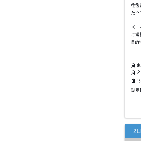
往復
たツ
※「
ご選
目的
1
設定期
2