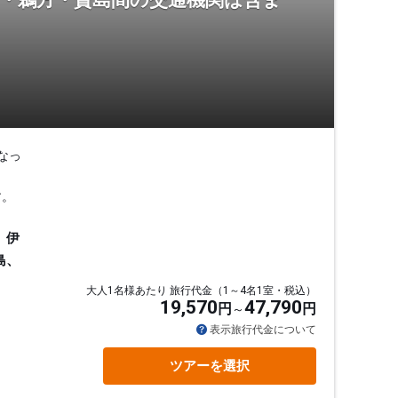
羽・鵜方・賢島間の交通機関は含ま
なっ
す。
、伊
島、
大人1名様あたり 旅行代金（1～4名1室・税込）
19,570
47,790
円
円
表示旅行代金について
ツアーを選択