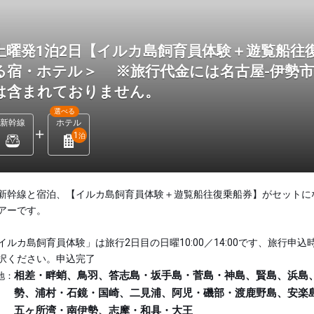
土曜発1泊2日【イルカ島飼育員体験＋遊覧船往
る宿・ホテル＞ ※旅行代金には名古屋-伊勢
は含まれておりません。
選べる
新幹線
ホテル
1
泊
新幹線と宿泊、【イルカ島飼育員体験＋遊覧船往復乗船券】がセットに
アーです。
イルカ島飼育員体験」は旅行2日目の日曜10:00／14:00です、旅行申込
択ください。申込完了
相差・畔蛸、鳥羽、答志島・坂手島・菅島・神島、賢島、浜島
地：
勢、浦村・石鏡・国崎、二見浦、阿児・磯部・渡鹿野島、安楽
五ヶ所湾・南伊勢、志摩・和具・大王