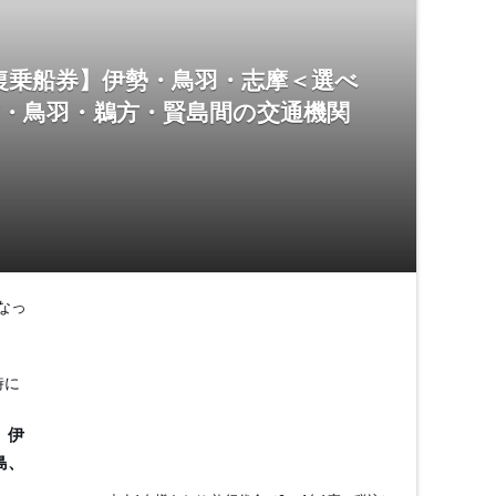
復乗船券】伊勢・鳥羽・志摩＜選べ
市・鳥羽・鵜方・賢島間の交通機関
なっ
時に
、伊
島、