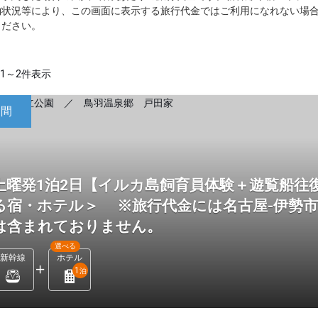
約状況等により、この画面に表示する旅行代金ではご利用になれない場
ください。
1～2件表示
日間
土曜発1泊2日【イルカ島飼育員体験＋遊覧船往
る宿・ホテル＞ ※旅行代金には名古屋-伊勢
は含まれておりません。
選べる
新幹線
ホテル
1
泊