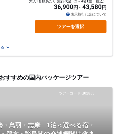
大人1名様あたり 旅行代金（2～4名1室・税込）
36,900
43,580
円
円
表示旅行代金について
ツアーを選択
見る
するおすすめの国内パッケージツアー
ツアーコード Q028J8
勢・鳥羽・志摩 1泊＜選べる宿・