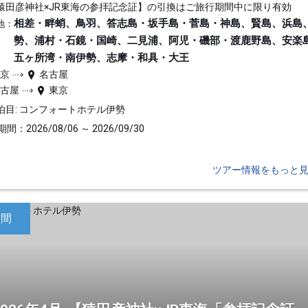
猿田彦神社×JR東海の参拝記念証】の引換はご旅行期間中に限り有効
相差・畔蛸、鳥羽、答志島・坂手島・菅島・神島、賢島、浜島
地：
勢、浦村・石鏡・国崎、二見浦、阿児・磯部・渡鹿野島、安楽
五ヶ所湾・南伊勢、志摩・和具・大王
東京
名古屋
名古屋
東京
泊目: コンフォートホテル伊勢
間：2026/08/06 ～ 2026/09/30
ツアー情報をもっと
日間