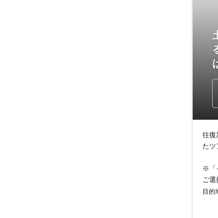
往復
たツ
※「
ご選
目的