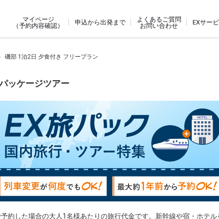
よくあるご質問
マイページ
申込から出発まで
EXサー
お問い合わせ
（予約内容確認）
磯部 1泊2日 夕食付き フリープラン
内パッケージツアー
で予約した場合の大人1名様あたりの旅行代金です。新幹線や宿・ホテル