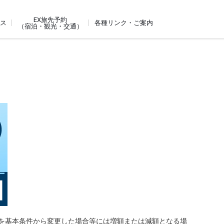
EX旅先予約
ビス
各種リンク・ご案内
（宿泊・観光・交通）
を基本条件から変更した場合等には増額または減額となる場