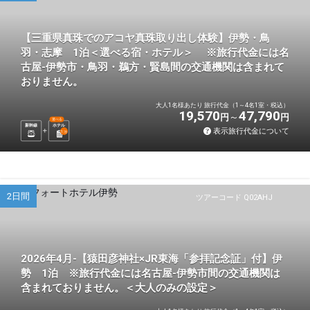
【三重県真珠でのアコヤ真珠取り出し体験】伊勢・鳥
羽・志摩 1泊＜選べる宿・ホテル＞ ※旅行代金には名
古屋-伊勢市・鳥羽・鵜方・賢島間の交通機関は含まれて
おりません。
大人1名様あたり 旅行代金（1～4名1室・税込）
19,570
47,790
円
円
選べる
新幹線
ホテル
表示旅行代金について
1
泊
2日間
ツアーコード Q02AHJ
2026年4月-【猿田彦神社×JR東海「参拝記念証」付】伊
勢 1泊 ※旅行代金には名古屋-伊勢市間の交通機関は
含まれておりません。＜大人のみの設定＞