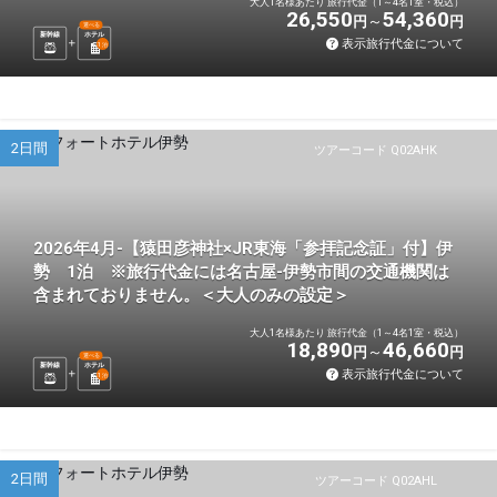
大人1名様あたり 旅行代金（1～4名1室・税込）
26,550
54,360
円
円
選べる
新幹線
ホテル
表示旅行代金について
1
泊
2日間
ツアーコード Q02AHK
2026年4月-【猿田彦神社×JR東海「参拝記念証」付】伊
勢 1泊 ※旅行代金には名古屋-伊勢市間の交通機関は
含まれておりません。＜大人のみの設定＞
大人1名様あたり 旅行代金（1～4名1室・税込）
18,890
46,660
円
円
選べる
新幹線
ホテル
表示旅行代金について
1
泊
2日間
ツアーコード Q02AHL