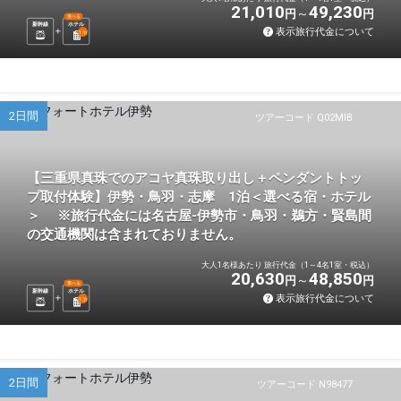
21,010
49,230
円
円
選べる
新幹線
ホテル
表示旅行代金について
1
泊
2日間
ツアーコード Q02MIB
【三重県真珠でのアコヤ真珠取り出し＋ペンダントトッ
プ取付体験】伊勢・鳥羽・志摩 1泊＜選べる宿・ホテル
＞ ※旅行代金には名古屋-伊勢市・鳥羽・鵜方・賢島間
の交通機関は含まれておりません。
大人1名様あたり 旅行代金（1～4名1室・税込）
20,630
48,850
円
円
選べる
新幹線
ホテル
表示旅行代金について
1
泊
2日間
ツアーコード N98477