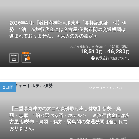
2026年4月-【猿田彦神社×JR東海「参拝記念証」付】伊
勢 1泊 ※旅行代金には名古屋-伊勢市間の交通機関は
含まれておりません。＜大人のみの設定＞
大人1名様あたり 旅行代金（1～4名1室・税込）
18,510
46,280
円
円
選べる
新幹線
ホテル
表示旅行代金について
1
泊
2日間
ツアーコード Q028J7
【三重県真珠でのアコヤ真珠取り出し体験】伊勢・鳥
羽・志摩 1泊＜選べる宿・ホテル＞ ※旅行代金には名
古屋-伊勢市・鳥羽・鵜方・賢島間の交通機関は含まれて
おりません。
大人1名様あたり 旅行代金（1～4名1室・税込）