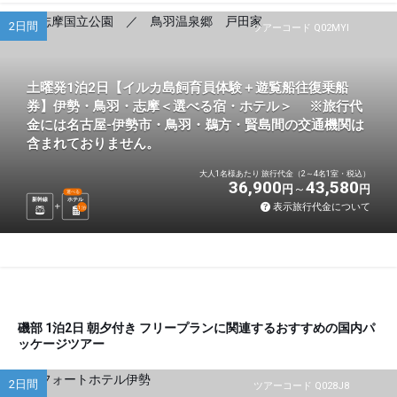
2日間
ツアーコード Q02MYI
土曜発1泊2日【イルカ島飼育員体験＋遊覧船往復乗船
券】伊勢・鳥羽・志摩＜選べる宿・ホテル＞ ※旅行代
金には名古屋-伊勢市・鳥羽・鵜方・賢島間の交通機関は
含まれておりません。
大人1名様あたり 旅行代金（2～4名1室・税込）
36,900
43,580
円
円
選べる
新幹線
ホテル
表示旅行代金について
1
泊
磯部 1泊2日 朝夕付き フリープランに関連するおすすめの国内パ
ッケージツアー
2日間
ツアーコード Q028J8