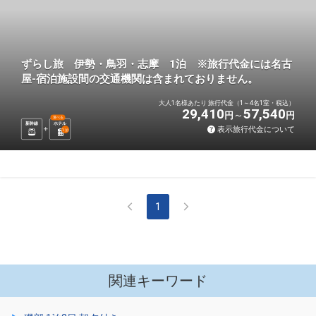
ずらし旅 伊勢・鳥羽・志摩 1泊 ※旅行代金には名古
屋-宿泊施設間の交通機関は含まれておりません。
大人1名様あたり 旅行代金（1～4名1室・税込）
29,410
57,540
円
円
選べる
新幹線
ホテル
表示旅行代金について
1
泊
1
関連キーワード