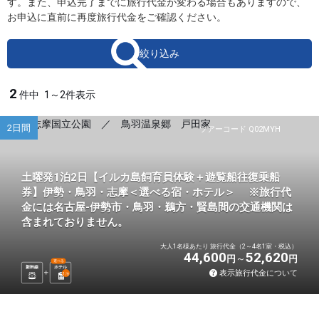
す。また、申込完了までに旅行代金が変わる場合もありますので、
お申込に直前に再度旅行代金をご確認ください。
絞り込み
2
件中
1～2件表示
2日間
ツアーコード Q02MYH
土曜発1泊2日【イルカ島飼育員体験＋遊覧船往復乗船
券】伊勢・鳥羽・志摩＜選べる宿・ホテル＞ ※旅行代
金には名古屋-伊勢市・鳥羽・鵜方・賢島間の交通機関は
含まれておりません。
大人1名様あたり 旅行代金（2～4名1室・税込）
44,600
52,620
円
円
選べる
新幹線
ホテル
表示旅行代金について
1
泊