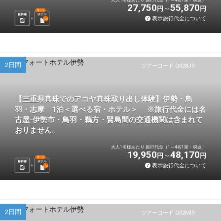
27,750
55,870
円
円
選べる
新幹線
ホテル
表示旅行代金について
1
泊
2日間
ツアーコード Q028J9
【三重県真珠でのアコヤ真珠取り出し体験】伊勢・鳥
羽・志摩 1泊＜選べる宿・ホテル＞ ※旅行代金には名
古屋-伊勢市・鳥羽・鵜方・賢島間の交通機関は含まれて
おりません。
大人1名様あたり 旅行代金（1～4名1室・税込）
19,950
48,170
円
円
選べる
新幹線
ホテル
表示旅行代金について
1
泊
2日間
ツアーコード Q02MI9