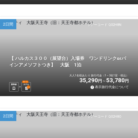
2日間
ツアーコード Q02H8N
【 ハルカス３００（展望台）入場券 ワンドリンクorパ
インアメソフトつき】 大阪 1泊
大人1名様あたり 旅行代金（1～3名1室・税込）
35,290
53,780
円
円
選べる
新幹線
ホテル
表示旅行代金について
1
泊
2日間
ツアーコード Q02H8O