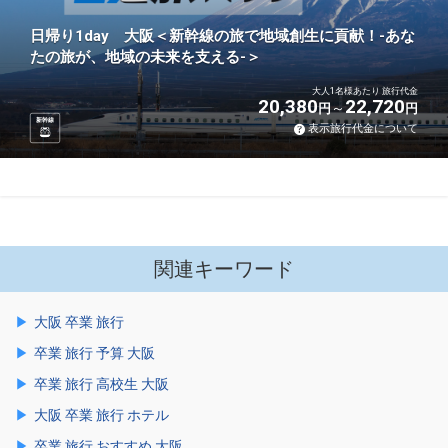
日帰り1day 大阪＜新幹線の旅で地域創生に貢献！-あな
たの旅が、地域の未来を支える-＞
大人1名様あたり 旅行代金
20,380
22,720
円
円
新幹線
表示旅行代金について
関連キーワード
大阪 卒業 旅行
卒業 旅行 予算 大阪
卒業 旅行 高校生 大阪
大阪 卒業 旅行 ホテル
卒業 旅行 おすすめ 大阪