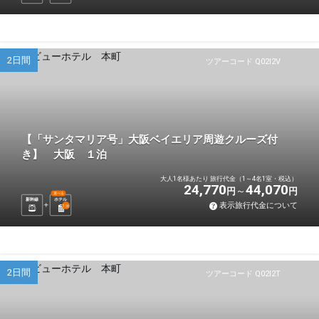
2日間
ツアーコード Q02I2V
【「サンタマリア号」大阪ベイエリア周遊クルーズ付
き】 大阪 １泊
大人1名様あたり 旅行代金（1～4名1室・税込）
24,770
44,070
円
円
選べる
新幹線
ホテル
表示旅行代金について
1
泊
2日間
ツアーコード Q02I2T