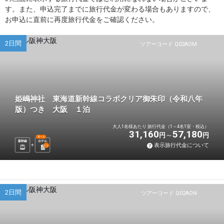
す。また、申込完了までに旅行代金が変わる場合もありますので、
お申込に直前に再度旅行代金をご確認ください。
2日間
ツアーコード Q02AOM
姫嶋神社 東海道新幹線コラボクリア御朱印（令和八年
版）つき 大阪 １泊
大人1名様あたり 旅行代金（1～4名1室・税込）
31,160
57,180
円
円
選べる
新幹線
ホテル
表示旅行代金について
1
泊
2日間
ツアーコード Q02AON