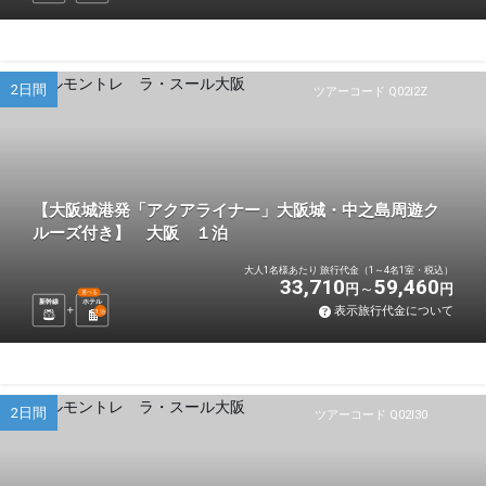
2日間
ツアーコード Q02I2Z
【大阪城港発「アクアライナー」大阪城・中之島周遊ク
ルーズ付き】 大阪 １泊
大人1名様あたり 旅行代金（1～4名1室・税込）
33,710
59,460
円
円
選べる
新幹線
ホテル
表示旅行代金について
1
泊
2日間
ツアーコード Q02I30