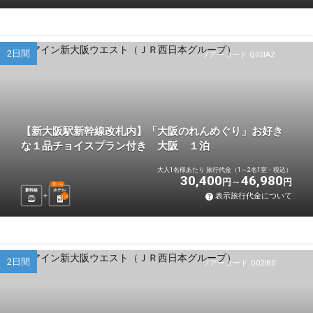
2日間
ツアーコード Q02IAZ
【新大阪駅新幹線改札内】「大阪のれんめぐり」お好き
な１品チョイスプラン付き 大阪 １泊
大人1名様あたり 旅行代金（1～2名1室・税込）
30,400
46,980
円
円
選べる
新幹線
ホテル
表示旅行代金について
1
泊
2日間
ツアーコード Q02IB0