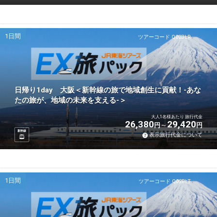
1日間
ツアーコード Q02BLR
日帰り1day 大阪＜新幹線の旅で地域創生に貢献！-あな
たの旅が、地域の未来を支える-＞
大人1名様あたり 旅行代金
26,380
29,420
円
円
新幹線
表示旅行代金について
1日間
ツアーコード Q02BLT