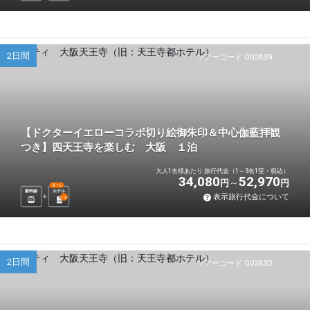
2日間
ツアーコード Q02A3N
【ドクターイエローコラボ切り絵御朱印＆中心伽藍拝観
つき】四天王寺を楽しむ 大阪 １泊
大人1名様あたり 旅行代金（1～3名1室・税込）
34,080
52,970
円
円
選べる
新幹線
ホテル
表示旅行代金について
1
泊
2日間
ツアーコード Q02A3O