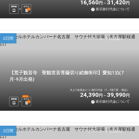
16,560
31,420
円
円
新幹線
ホテル
表示旅行代金について
1
泊
2日間
ツアーコード Q02NO1
【荒子観音寺 聖観世音菩薩切り絵御朱印】愛知1泊(7
月-9月出発)
大人1名様あたり 旅行代金（1～5名1室・税込）
24,390
39,990
円
円
選べる
新幹線
ホテル
表示旅行代金について
1
泊
2日間
ツアーコード Q02NO2