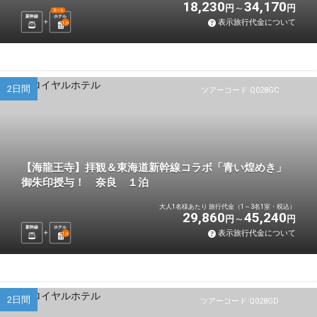
18,230
34,170
円
円
選べる
新幹線
ホテル
表示旅行代金について
1
泊
2日間
ツアーコード Q028GC
【海龍王寺】拝観＆東海道新幹線コラボ「青い煌めき」
御朱印授与！ 奈良 １泊
大人1名様あたり 旅行代金（1～3名1室・税込）
29,860
45,240
円
円
新幹線
ホテル
表示旅行代金について
1
泊
2日間
ツアーコード Q028GD