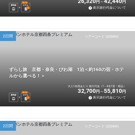
26,320
42,440
円
円
選べる
新幹線
ホテル
表示旅行代金について
1
泊
2日間
ツアーコード Q02NNG
ずらし旅 京都・奈良・びわ湖 1泊＜約160の宿・ホテ
ルから選べる！＞
大人1名様あたり 旅行代金（1～4名1室・税込）
32,700
55,810
円
円
選べる
新幹線
ホテル
表示旅行代金について
1
泊
2日間
ツアーコード Q02NNH