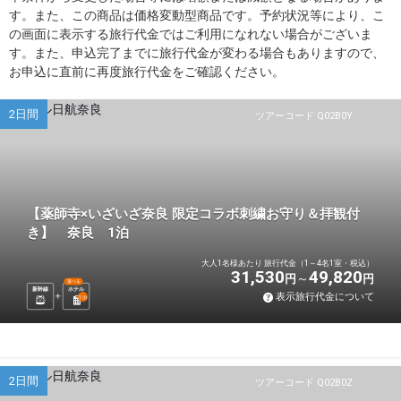
す。また、この商品は価格変動型商品です。予約状況等により、こ
の画面に表示する旅行代金ではご利用になれない場合がございま
す。また、申込完了までに旅行代金が変わる場合もありますので、
お申込に直前に再度旅行代金をご確認ください。
2日間
ツアーコード Q02B0Y
【薬師寺×いざいざ奈良 限定コラボ刺繍お守り＆拝観付
き】 奈良 1泊
大人1名様あたり 旅行代金（1～4名1室・税込）
31,530
49,820
円
円
選べる
新幹線
ホテル
表示旅行代金について
1
泊
2日間
ツアーコード Q02B0Z