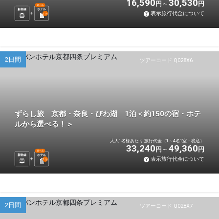
16,590
30,530
円
円
選べる
新幹線
ホテル
表示旅行代金について
1
泊
2日間
ツアーコード Q028X6
ずらし旅 京都・奈良・びわ湖 1泊＜約150の宿・ホテ
ルから選べる！＞
大人1名様あたり 旅行代金（1～4名1室・税込）
33,240
49,360
円
円
選べる
新幹線
ホテル
表示旅行代金について
1
泊
2日間
ツアーコード Q028X7