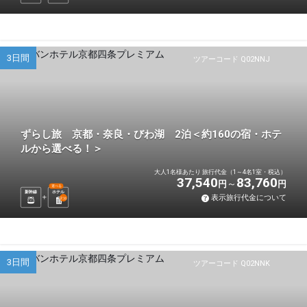
3日間
ツアーコード Q02NNJ
ずらし旅 京都・奈良・びわ湖 2泊＜約160の宿・ホテ
ルから選べる！＞
大人1名様あたり 旅行代金（1～4名1室・税込）
37,540
83,760
円
円
選べる
新幹線
ホテル
表示旅行代金について
2
泊
3日間
ツアーコード Q02NNK