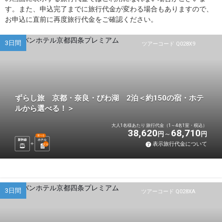
す。また、申込完了までに旅行代金が変わる場合もありますので、
お申込に直前に再度旅行代金をご確認ください。
3日間
ツアーコード Q028X9
ずらし旅 京都・奈良・びわ湖 2泊＜約150の宿・ホテ
ルから選べる！＞
大人1名様あたり 旅行代金（1～4名1室・税込）
38,620
68,710
円
円
選べる
新幹線
ホテル
表示旅行代金について
2
泊
3日間
ツアーコード Q028XA