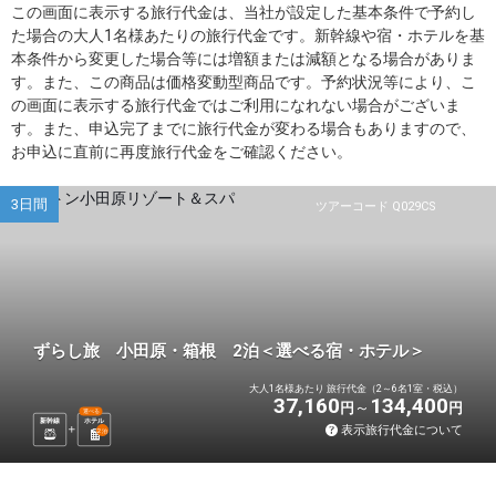
この画面に表示する旅行代金は、当社が設定した基本条件で予約し
た場合の大人1名様あたりの旅行代金です。新幹線や宿・ホテルを基
本条件から変更した場合等には増額または減額となる場合がありま
す。また、この商品は価格変動型商品です。予約状況等により、こ
の画面に表示する旅行代金ではご利用になれない場合がございま
す。また、申込完了までに旅行代金が変わる場合もありますので、
お申込に直前に再度旅行代金をご確認ください。
3日間
ツアーコード Q029CS
ずらし旅 小田原・箱根 2泊＜選べる宿・ホテル＞
大人1名様あたり 旅行代金（2～6名1室・税込）
37,160
134,400
円
円
選べる
新幹線
ホテル
表示旅行代金について
2
泊