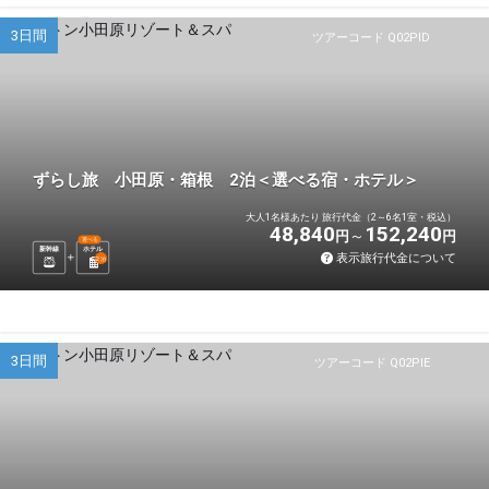
3日間
ツアーコード Q02PID
ずらし旅 小田原・箱根 2泊＜選べる宿・ホテル＞
大人1名様あたり 旅行代金（2～6名1室・税込）
48,840
152,240
円
円
選べる
新幹線
ホテル
表示旅行代金について
2
泊
3日間
ツアーコード Q02PIE