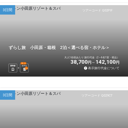
3日間
ツアーコード Q02PIF
ずらし旅 小田原・箱根 2泊＜選べる宿・ホテル＞
大人1名様あたり 旅行代金（2～6名1室・税込）
38,700
142,100
円
円
選べる
新幹線
ホテル
表示旅行代金について
2
泊
3日間
ツアーコード Q029CT