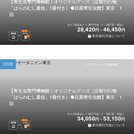
【寄生虫専門博物館！オリジナルグッズ（定期刊行物
「はらのむし通信」1冊付き）◆目黒寄生虫館】東京 1
泊
大人1名様あたり 旅行代金（1～3名1室・税込）
28,420
46,450
円
円
選べる
新幹線
ホテル
表示旅行代金について
1
泊
2日間
ツアーコード Q02BMB
【寄生虫専門博物館！オリジナルグッズ（定期刊行物
「はらのむし通信」1冊付き）◆目黒寄生虫館】東京 1
泊
大人1名様あたり 旅行代金（1～3名1室・税込）
34,050
53,150
円
円
選べる
新幹線
ホテル
表示旅行代金について
1
泊