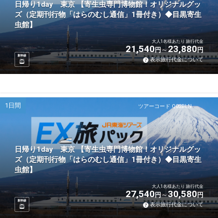
日帰り1day 東京 【寄生虫専門博物館！オリジナルグッ
ズ（定期刊行物「はらのむし通信」1冊付き）◆目黒寄生
虫館】
大人1名様あたり 旅行代金
21,540
23,880
円
円
新幹線
表示旅行代金について
1日間
ツアーコード Q02BLN
日帰り1day 東京 【寄生虫専門博物館！オリジナルグッ
ズ（定期刊行物「はらのむし通信」1冊付き）◆目黒寄生
虫館】
大人1名様あたり 旅行代金
27,540
30,580
円
円
新幹線
表示旅行代金について