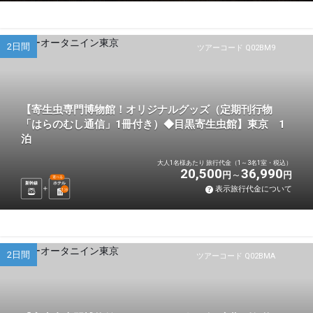
2日間
ツアーコード Q02BM9
【寄生虫専門博物館！オリジナルグッズ（定期刊行物
「はらのむし通信」1冊付き）◆目黒寄生虫館】東京 1
泊
大人1名様あたり 旅行代金（1～3名1室・税込）
20,500
36,990
円
円
選べる
新幹線
ホテル
表示旅行代金について
1
泊
2日間
ツアーコード Q02BMA