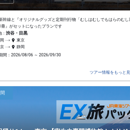
新幹線と『オリジナルグッズと定期刊行物「むしはむしでもはらのむし
1冊』がセットになったプランです
渋谷・目黒
地：
静岡
東京
東京
静岡
間：2026/08/06 ～ 2026/09/30
ツアー情報をもっと
日間