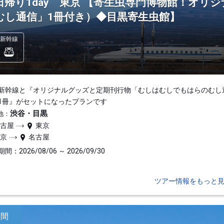
日帰り1day 東京 【寄生虫専門博物館！オリ
むし通信」1冊付き）◆目黒寄生虫館】
新幹線
新幹線と『オリジナルグッズと定期刊行物「むしはむしでもはらのむし
1冊』がセットになったプランです
渋谷・目黒
地：
名古屋
東京
東京
名古屋
間：2026/08/06 ～ 2026/09/30
ツアー情報をもっと
日間