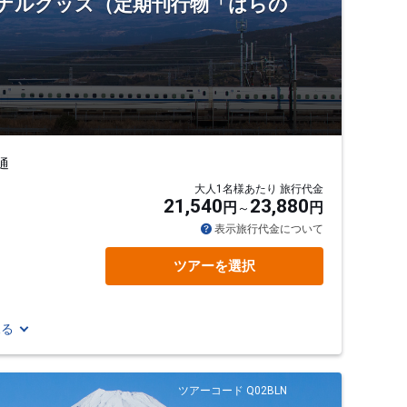
ジナルグッズ（定期刊行物「はらの
通
大人1名様あたり 旅行代金
21,540
23,880
円
円
表示旅行代金について
ツアーを選択
見る
ツアーコード Q02BLN