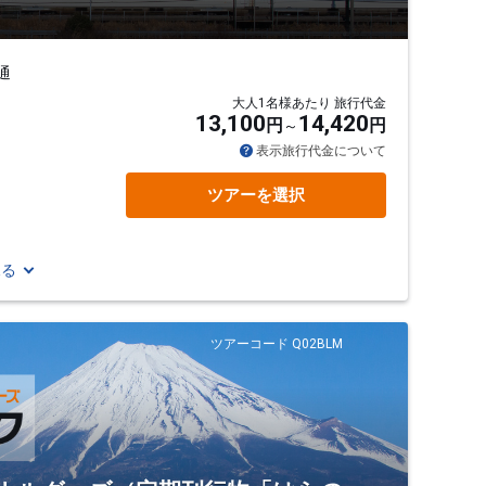
通
大人1名様あたり 旅行代金
13,100
14,420
円
円
表示旅行代金について
ツアーを選択
見る
ツアーコード Q02BLM