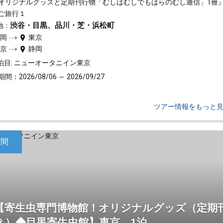
オリジナルグッズと定期刊行物「むしはむしでもはらのむし通信」1冊
ご旅行１
渋谷・目黒、品川・芝・浜松町
地：
静岡
東京
東京
静岡
泊目: ニューオータニイン東京
間：2026/08/06 ～ 2026/09/27
ツアー情報をもっと
日間
【寄生虫専門博物館！オリジナルグッズ（定期
き）◆目黒寄生虫館】東京 1泊