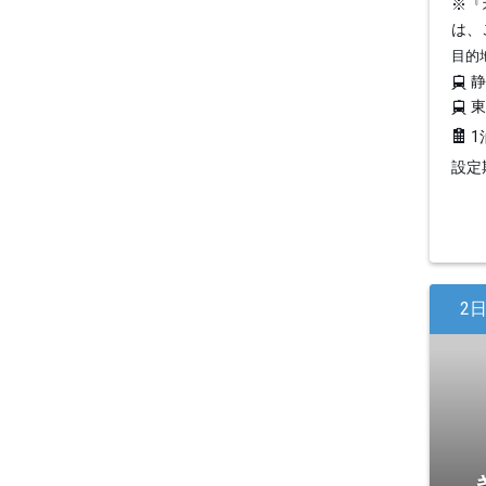
※『
は、
目的
1
設定期
2