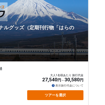
ジナルグッズ（定期刊行物「はらの
通
大人1名様あたり 旅行代金
27,540
30,580
円
円
表示旅行代金について
ツアーを選択