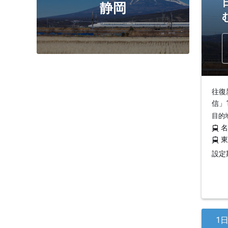
静岡
往復
信」
目的
設定期
1