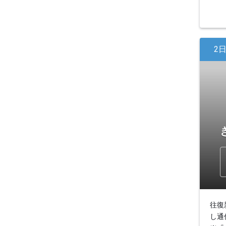
2
往復
し通