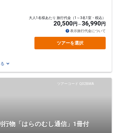
』
大人1名様あたり 旅行代金（1～3名1室・税込）
20,500
36,990
円
円
表示旅行代金について
ツアーを選択
見る
ツアーコード Q02BMA
刊行物「はらのむし通信」1冊付