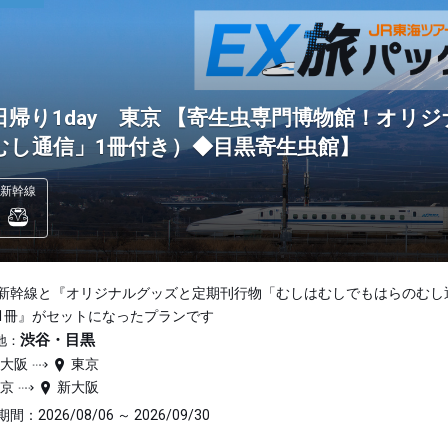
日帰り1day 東京 【寄生虫専門博物館！オリ
むし通信」1冊付き）◆目黒寄生虫館】
新幹線
新幹線と『オリジナルグッズと定期刊行物「むしはむしでもはらのむし
1冊』がセットになったプランです
渋谷・目黒
地：
新大阪
東京
東京
新大阪
間：2026/08/06 ～ 2026/09/30