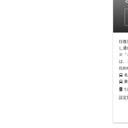
往復
し通
※『
は、
目的
1
設定期