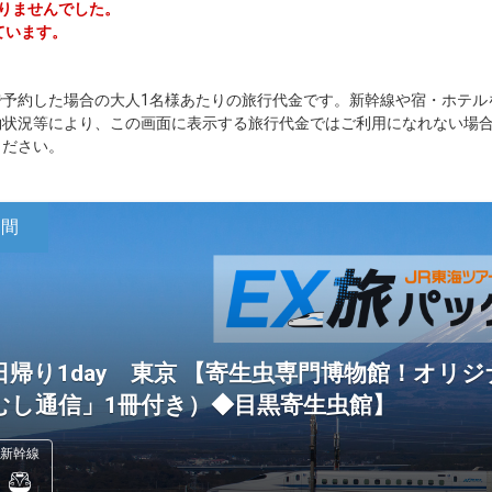
かりませんでした。
ています。
で予約した場合の大人1名様あたりの旅行代金です。新幹線や宿・ホテル
約状況等により、この画面に表示する旅行代金ではご利用になれない場
ください。
日間
日帰り1day 東京 【寄生虫専門博物館！オリ
むし通信」1冊付き）◆目黒寄生虫館】
新幹線