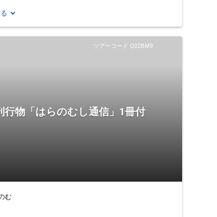
見る
ツアーコード Q02BM9
刊行物「はらのむし通信」1冊付
のむ