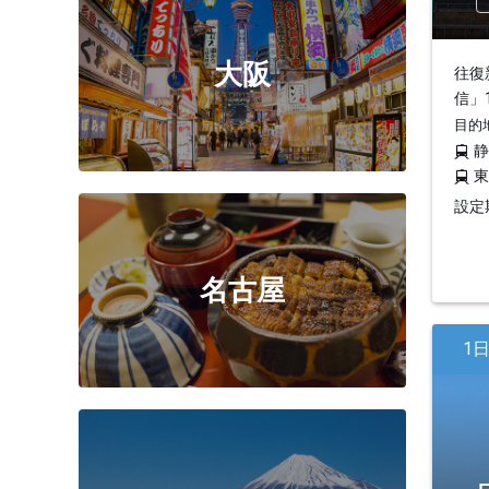
大阪
往復
信」
目的
設定期
名古屋
1