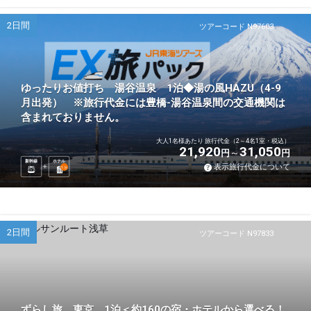
2日間
ツアーコード N97603
ゆったりお値打ち 湯谷温泉 1泊◆湯の風HAZU（4-9
月出発） ※旅行代金には豊橋-湯谷温泉間の交通機関は
含まれておりません。
大人1名様あたり 旅行代金（2～4名1室・税込）
21,920
31,050
円
円
新幹線
ホテル
表示旅行代金について
1
泊
2日間
ツアーコード N97833
ずらし旅 東京 1泊＜約160の宿・ホテルから選べる！