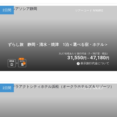
2日間
ツアーコード N96892
ずらし旅 静岡・清水・焼津 1泊＜選べる宿・ホテル＞
大人1名様あたり 旅行代金（1～3名1室・税込）
31,550
47,180
円
円
選べる
新幹線
ホテル
表示旅行代金について
1
泊
2日間
ツアーコード N96907