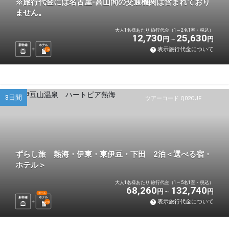
※旅行代金には名古屋-高山間の交通機関は含まれており
ません。
大人1名様あたり 旅行代金（1～2名1室・税込）
12,730
25,630
円
円
新幹線
ホテル
表示旅行代金について
1
泊
3日間
ツアーコード Q02OJF
ずらし旅 熱海・伊東・東伊豆・下田 2泊＜選べる宿・
ホテル＞
大人1名様あたり 旅行代金（1～5名1室・税込）
68,260
132,740
円
円
選べる
新幹線
ホテル
表示旅行代金について
2
泊