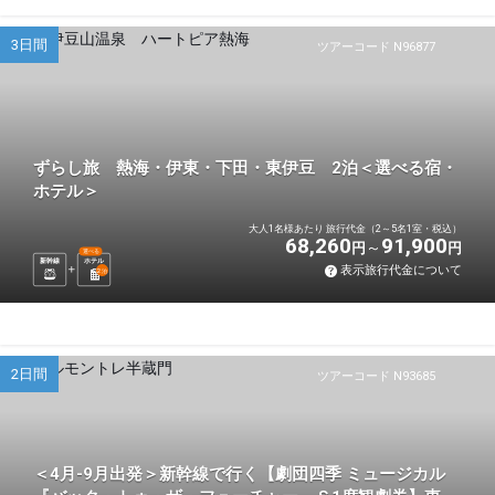
3日間
ツアーコード N96877
ずらし旅 熱海・伊東・下田・東伊豆 2泊＜選べる宿・
ホテル＞
大人1名様あたり 旅行代金（2～5名1室・税込）
68,260
91,900
円
円
選べる
新幹線
ホテル
表示旅行代金について
2
泊
2日間
ツアーコード N93685
＜4月-9月出発＞新幹線で行く【劇団四季 ミュージカル