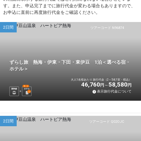
す。また、申込完了までに旅行代金が変わる場合もありますので、
お申込に直前に再度旅行代金をご確認ください。
2日間
ツアーコード N96874
ずらし旅 熱海・伊東・下田・東伊豆 1泊＜選べる宿・
ホテル＞
大人1名様あたり 旅行代金（2～5名1室・税込）
46,760
58,580
円
円
選べる
新幹線
ホテル
表示旅行代金について
1
泊
2日間
ツアーコード Q02OJC