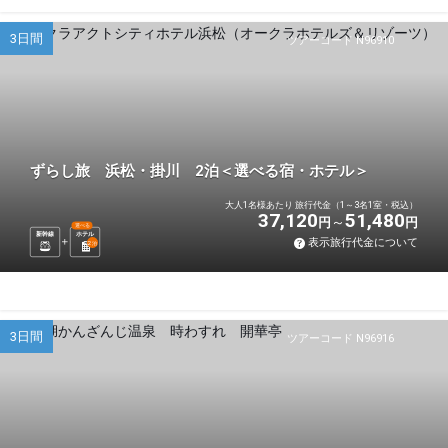
3日間
ツアーコード N96910
ずらし旅 浜松・掛川 2泊＜選べる宿・ホテル＞
大人1名様あたり 旅行代金（1～3名1室・税込）
37,120
51,480
円
円
選べる
新幹線
ホテル
表示旅行代金について
2
泊
3日間
ツアーコード N96916