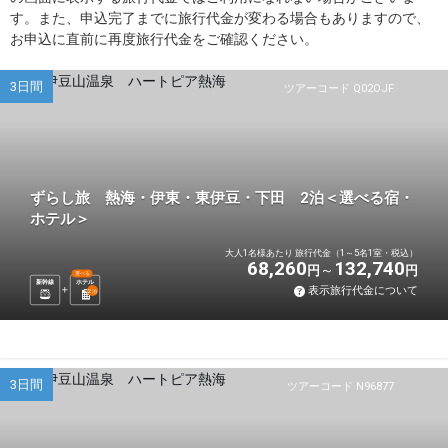
す。また、申込完了までに旅行代金が変わる場合もありますので、
お申込に直前に再度旅行代金をご確認ください。
3日間
ツアーコード Q02OJF
ずらし旅 熱海・伊東・東伊豆・下田 2泊＜選べる宿・
ホテル＞
大人1名様あたり 旅行代金（1～5名1室・税込）
68,260
132,740
円
円
選べる
新幹線
ホテル
表示旅行代金について
2
泊
3日間
ツアーコード N96877