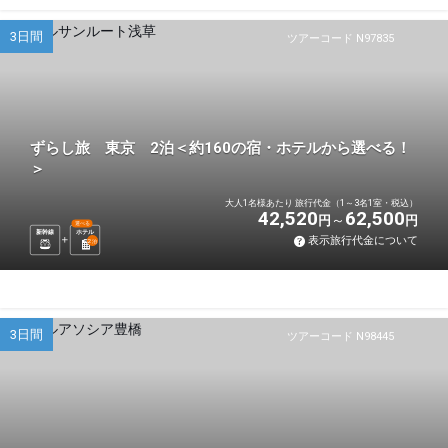
3日間
ツアーコード N97835
ずらし旅 東京 2泊＜約160の宿・ホテルから選べる！
＞
大人1名様あたり 旅行代金（1～3名1室・税込）
42,520
62,500
円
円
選べる
新幹線
ホテル
表示旅行代金について
2
泊
3日間
ツアーコード N98445