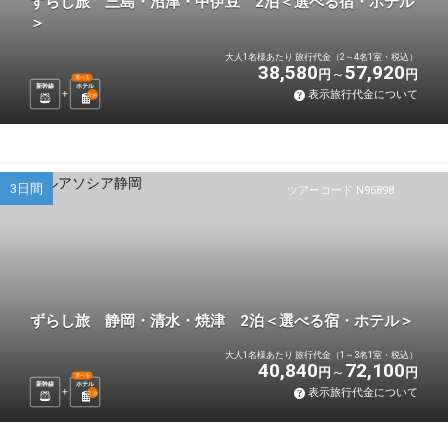
ずらし旅 三島・沼津・中伊豆 2泊＜選べる宿・ホテル
＞
大人1名様あたり 旅行代金（2～4名1室・税込）
38,580
57,920
円
円
選べる
新幹線
ホテル
表示旅行代金について
2
泊
3日間
ツアーコード N96898
ずらし旅 静岡・清水・焼津 2泊＜選べる宿・ホテル＞
大人1名様あたり 旅行代金（1～3名1室・税込）
40,840
72,100
円
円
選べる
新幹線
ホテル
表示旅行代金について
2
泊