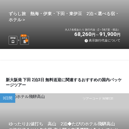
ずらし旅 熱海・伊東・下田・東伊豆 2泊＜選べる宿・
ホテル＞
大人1名様あたり 旅行代金（2～5名1室・税込）
68,260
91,900
円
円
選べる
新幹線
ホテル
表示旅行代金について
2
泊
新大阪発 下田 2泊3日 無料送迎に関連するおすすめの国内パッケ
ージツアー
3日間
ツアーコード N98131
ゆったりお値打ち 高山 2泊◆たびのホテル飛騨高山