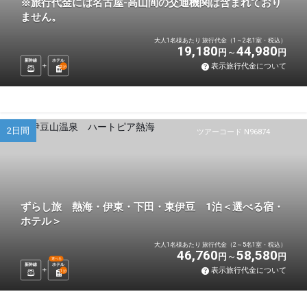
※旅行代金には名古屋-高山間の交通機関は含まれており
ません。
大人1名様あたり 旅行代金（1～2名1室・税込）
19,180
44,980
円
円
新幹線
ホテル
表示旅行代金について
2
泊
2日間
ツアーコード N96874
ずらし旅 熱海・伊東・下田・東伊豆 1泊＜選べる宿・
ホテル＞
大人1名様あたり 旅行代金（2～5名1室・税込）
46,760
58,580
円
円
選べる
新幹線
ホテル
表示旅行代金について
1
泊