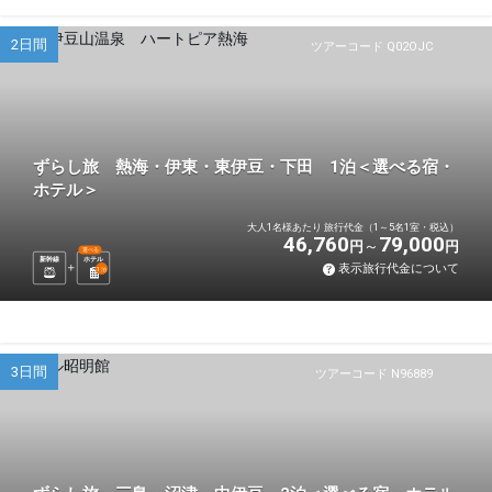
2日間
ツアーコード Q02OJC
ずらし旅 熱海・伊東・東伊豆・下田 1泊＜選べる宿・
ホテル＞
大人1名様あたり 旅行代金（1～5名1室・税込）
46,760
79,000
円
円
選べる
新幹線
ホテル
表示旅行代金について
1
泊
3日間
ツアーコード N96889