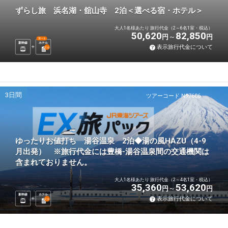
ずらし旅 浜名湖・舘山寺 2泊＜選べる宿・ホテル＞
大人1名様あたり 旅行代金（2～6名1室・税込）
50,620
82,850
円
円
選べる
新幹線
ホテル
表示旅行代金について
2
泊
3日間
ツアーコード N97606
ゆったりお値打ち 湯谷温泉 2泊◆湯の風HAZU（4-9
月出発） ※旅行代金には豊橋-湯谷温泉間の交通機関は
含まれておりません。
大人1名様あたり 旅行代金（2～4名1室・税込）
35,360
53,620
円
円
新幹線
ホテル
表示旅行代金について
2
泊