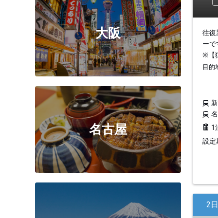
大阪
往復
ーで
※【
目的
名古屋
1
設定期
2