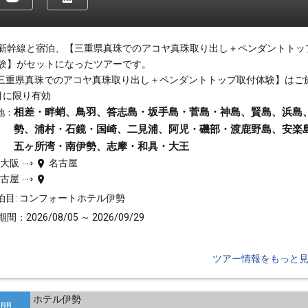
新幹線と宿泊、【三重県真珠でのアコヤ真珠取り出し＋ペンダントトッ
験】がセットになったツアーです。
三重県真珠でのアコヤ真珠取り出し＋ペンダントトップ取付体験】はご
目に限り有効
相差・畔蛸、鳥羽、答志島・坂手島・菅島・神島、賢島、浜島
地：
勢、浦村・石鏡・国崎、二見浦、阿児・磯部・渡鹿野島、安楽
五ヶ所湾・南伊勢、志摩・和具・大王
新大阪
名古屋
名古屋
泊目: コンフォートホテル伊勢
間：2026/08/05 ～ 2026/09/29
ツアー情報をもっと
日間