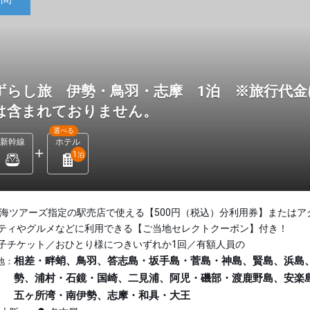
ずらし旅 伊勢・鳥羽・志摩 1泊 ※旅行代金
は含まれておりません。
選べる
新幹線
ホテル
1
泊
東海ツアーズ指定の駅売店で使える【500円（税込）分利用券】またはア
ティやグルメなどに利用できる【ご当地セレクトクーポン】付き！
子チケット／おひとり様につきいずれか1回／有額人員の
相差・畔蛸、鳥羽、答志島・坂手島・菅島・神島、賢島、浜島
地：
勢、浦村・石鏡・国崎、二見浦、阿児・磯部・渡鹿野島、安楽
五ヶ所湾・南伊勢、志摩・和具・大王