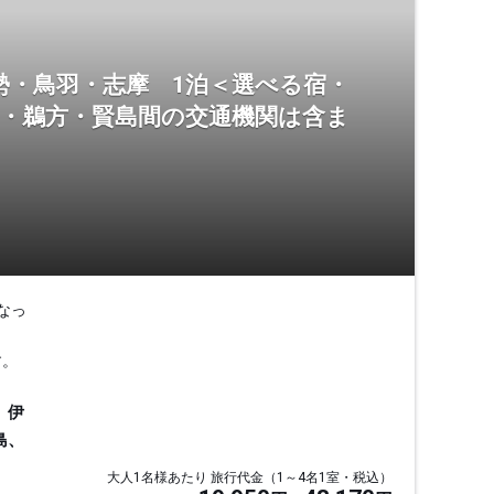
勢・鳥羽・志摩 1泊＜選べる宿・
羽・鵜方・賢島間の交通機関は含ま
なっ
す。
、伊
島、
大人1名様あたり 旅行代金（1～4名1室・税込）