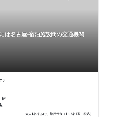
には名古屋-宿泊施設間の交通機関
クテ
、伊
島、
大人1名様あたり 旅行代金（1～4名1室・税込）