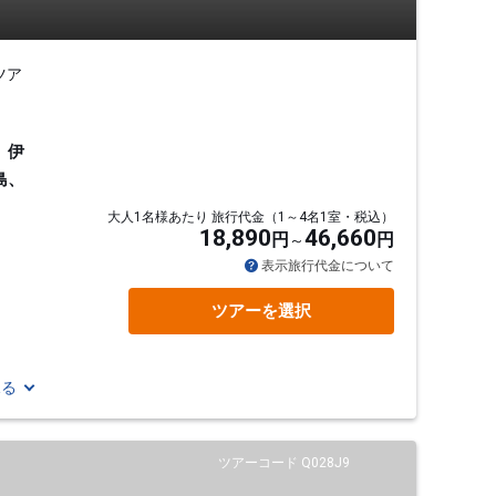
ツア
、伊
島、
大人1名様あたり 旅行代金（1～4名1室・税込）
18,890
46,660
円
円
表示旅行代金について
ツアーを選択
見る
ツアーコード Q028J9