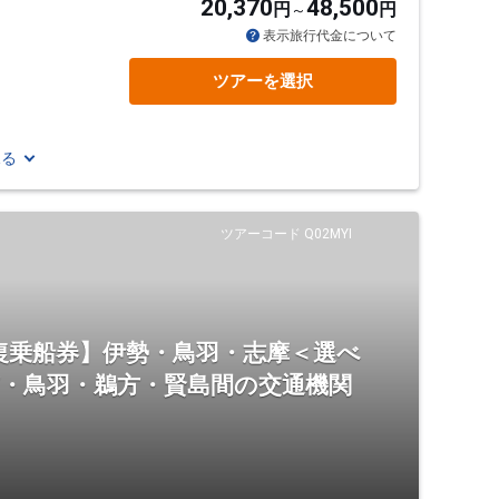
20,370
48,500
円
円
表示旅行代金について
ツアーを選択
見る
ツアーコード Q02MYI
復乗船券】伊勢・鳥羽・志摩＜選べ
市・鳥羽・鵜方・賢島間の交通機関