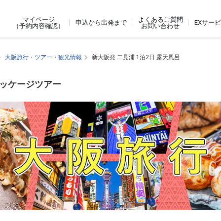
よくあるご質問
マイページ
申込から出発まで
EXサー
お問い合わせ
（予約内容確認）
大阪旅行・ツアー・観光情報
新大阪発 二見浦 1泊2日 露天風呂
パッケージツアー