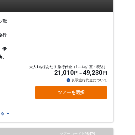
プ取
旅行
、伊
島、
大人1名様あたり 旅行代金（1～4名1室・税込）
21,010
49,230
円
円
表示旅行代金について
ツアーを選択
見る
ツアーコード N98479