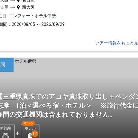
新大阪
名古屋
名古屋
新大阪
泊目: コンフォートホテル伊勢
間：2026/08/05 ～ 2026/09/29
ツアー情報をもっと
日間
【三重県真珠でのアコヤ真珠取り出し＋ペンダ
志摩 1泊＜選べる宿・ホテル＞ ※旅行代金に
島間の交通機関は含まれておりません。
選べる
新幹線
ホテル
1
泊