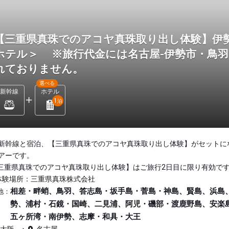
【三重県真珠でのアコヤ真珠取り出し体験】伊
ホテル＞ ※旅行代金には名古屋-伊勢市・鳥
れておりません。
選べる
新幹線
ホテル
1
泊
新幹線と宿泊、【三重県真珠でのアコヤ真珠取り出し体験】がセットに
アーです。
三重県真珠でのアコヤ真珠取り出し体験】はご旅行2日目に限り有効で
体験場所：三重県真珠株式会社
相差・畔蛸、鳥羽、答志島・坂手島・菅島・神島、賢島、浜島
地：
勢、浦村・石鏡・国崎、二見浦、阿児・磯部・渡鹿野島、安楽
五ヶ所湾・南伊勢、志摩・和具・大王