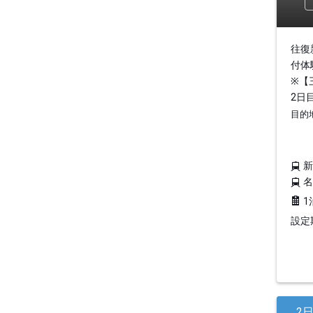
往復
付体
※【
2日
目的
1
設定期
2