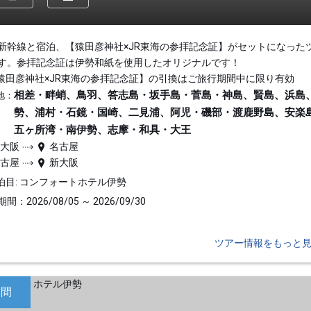
新幹線と宿泊、【猿田彦神社×JR東海の参拝記念証】がセットになった
す。参拝記念証は伊勢和紙を使用したオリジナルです！
猿田彦神社×JR東海の参拝記念証】の引換はご旅行期間中に限り有効
相差・畔蛸、鳥羽、答志島・坂手島・菅島・神島、賢島、浜島
地：
勢、浦村・石鏡・国崎、二見浦、阿児・磯部・渡鹿野島、安楽
五ヶ所湾・南伊勢、志摩・和具・大王
新大阪
名古屋
名古屋
新大阪
泊目: コンフォートホテル伊勢
間：2026/08/05 ～ 2026/09/30
ツアー情報をもっと
日間