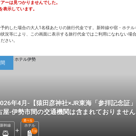
ジツアーは見つかりませんでした。
ーを表示しています。
で予約した場合の大人1名様あたりの旅行代金です。新幹線や宿・ホテル
約状況等により、この画面に表示する旅行代金ではご利用になれない場
ください。
日間
2026年4月-【猿田彦神社×JR東海「参拝記念
古屋-伊勢市間の交通機関は含まれておりませ
選べる
新幹線
ホテル
1
泊