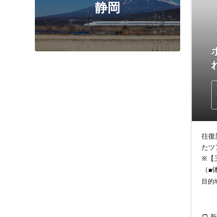
静岡
往復
たツ
※【
（■
目的