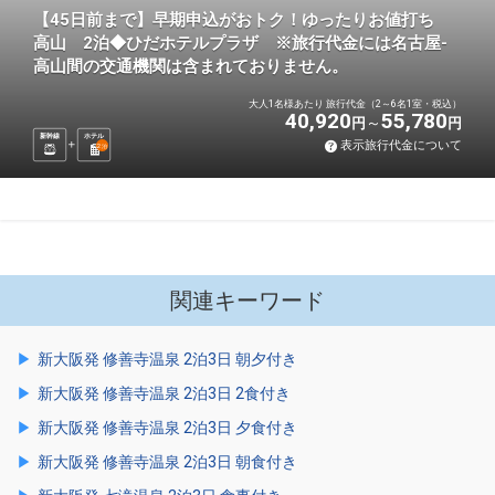
【45日前まで】早期申込がおトク！ゆったりお値打ち
高山 2泊◆ひだホテルプラザ ※旅行代金には名古屋-
高山間の交通機関は含まれておりません。
大人1名様あたり 旅行代金（2～6名1室・税込）
40,920
55,780
円
円
新幹線
ホテル
表示旅行代金について
2
泊
関連キーワード
新大阪発 修善寺温泉 2泊3日 朝夕付き
新大阪発 修善寺温泉 2泊3日 2食付き
新大阪発 修善寺温泉 2泊3日 夕食付き
新大阪発 修善寺温泉 2泊3日 朝食付き