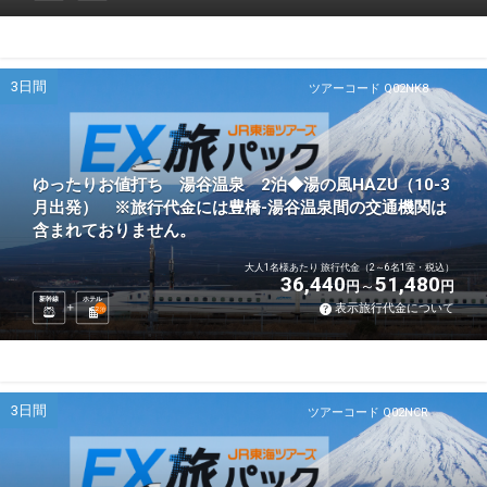
3日間
ツアーコード Q02NK8
ゆったりお値打ち 湯谷温泉 2泊◆湯の風HAZU（10-3
月出発） ※旅行代金には豊橋-湯谷温泉間の交通機関は
含まれておりません。
大人1名様あたり 旅行代金（2～6名1室・税込）
36,440
51,480
円
円
新幹線
ホテル
表示旅行代金について
2
泊
3日間
ツアーコード Q02NCR