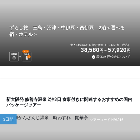
ずらし旅 三島・沼津・中伊豆・西伊豆 2泊＜選べる
宿・ホテル＞
大人1名様あたり 旅行代金（1～4名1室・税込）
38,580
57,920
円
円
選べる
新幹線
ホテル
表示旅行代金について
2
泊
新大阪発 修善寺温泉 2泊3日 食事付きに関連するおすすめの国内
パッケージツアー
3日間
ツアーコード N96916