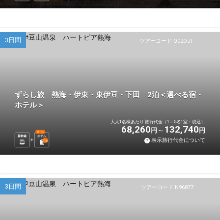
3日間
ツアーコード Q02OJF
ずらし旅 熱海・伊東・東伊豆・下田 2泊＜選べる宿・
ホテル＞
大人1名様あたり 旅行代金（1～5名1室・税込）
68,260
132,740
円
円
選べる
新幹線
ホテル
表示旅行代金について
2
泊
3日間
ツアーコード N96877