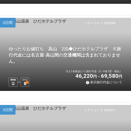
3日間
ツアーコード N97390
ゆったりお値打ち 高山 2泊◆ひだホテルプラザ ※旅
行代金には名古屋-高山間の交通機関は含まれておりませ
ん。
大人1名様あたり 旅行代金（2～6名1室・税込）
46,220
69,580
円
円
新幹線
ホテル
表示旅行代金について
2
泊
3日間
ツアーコード N97417