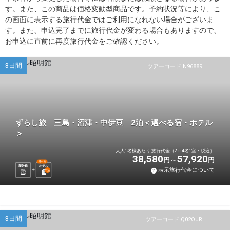
す。また、この商品は価格変動型商品です。予約状況等により、こ
の画面に表示する旅行代金ではご利用になれない場合がございま
す。また、申込完了までに旅行代金が変わる場合もありますので、
お申込に直前に再度旅行代金をご確認ください。
3日間
ツアーコード N96889
ずらし旅 三島・沼津・中伊豆 2泊＜選べる宿・ホテル
＞
大人1名様あたり 旅行代金（2～4名1室・税込）
38,580
57,920
円
円
選べる
新幹線
ホテル
表示旅行代金について
2
泊
3日間
ツアーコード Q02OJR