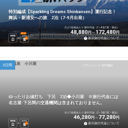
特別編成【Sparkling Dreams Shinkansen】運行記念！
舞浜・新浦安への旅 2泊（7-9月出発）
大人1名様あたり 旅行代金（1～6名1室・税込）
48,880
172,480
円
円
選べる
新幹線
ホテル
表示旅行代金について
2
泊
3日間
ツアーコード N97882
ゆったりお値打ち 下呂 2泊◆小川屋 ※旅行代金には
名古屋-下呂間の交通機関は含まれておりません。
大人1名様あたり 旅行代金（2～5名1室・税込）
46,280
77,280
円
円
新幹線
ホテル
表示旅行代金について
2
泊