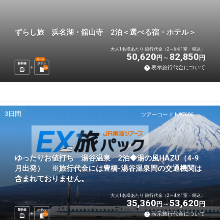
ずらし旅 浜名湖・舘山寺 2泊＜選べる宿・ホテル＞
大人1名様あたり 旅行代金（2～6名1室・税込）
50,620
82,850
円
円
選べる
新幹線
ホテル
表示旅行代金について
2
泊
3日間
ツアーコード N97606
ゆったりお値打ち 湯谷温泉 2泊◆湯の風HAZU（4-9
月出発） ※旅行代金には豊橋-湯谷温泉間の交通機関は
含まれておりません。
大人1名様あたり 旅行代金（2～4名1室・税込）
35,360
53,620
円
円
新幹線
ホテル
表示旅行代金について
2
泊