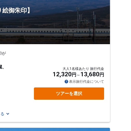
り絵御朱印】
印が
城、
大人1名様あたり 旅行代金
12,320
13,680
円
円
表示旅行代金について
ツアーを選択
見る