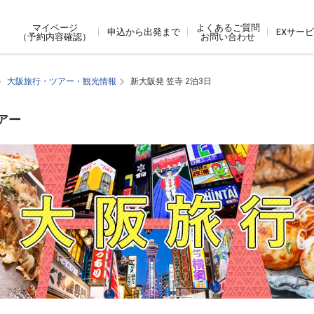
よくあるご質問
マイページ
申込から出発まで
EXサー
お問い合わせ
（予約内容確認）
大阪旅行・ツアー・観光情報
新大阪発 笠寺 2泊3日
アー