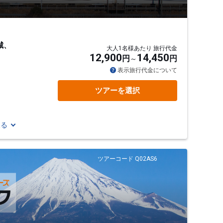
城、
大人1名様あたり 旅行代金
12,900
14,450
円
円
表示旅行代金について
ツアーを選択
見る
ツアーコード Q02AS6