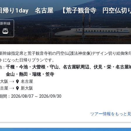
日帰り1day 名古屋 【荒子観音寺 円空仏切
新幹線
新幹線指定席と荒子観音寺初の円空仏(護法神坐像)デザイン切り絵御朱
トになった日帰りプランです。
千種・今池・大曽根・守山、名古屋駅周辺、伏見・栄・名古屋
地：
金山・熱田・瑞穂・笠寺
新大阪
名古屋
名古屋
新大阪
間：2026/08/07 ～ 2026/09/30
ツアー情報をもっと