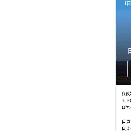
1
往復
ット
目的