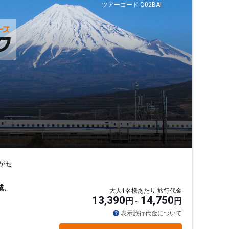
ツアーコード Q02BAI
がセ
城、
大人1名様あたり 旅行代金
13,390
14,750
円
円
表示旅行代金について