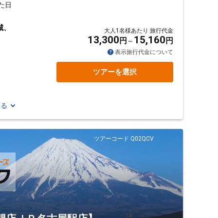
た日
城、
大人1名様あたり 旅行代金
13,300
15,160
円
円
表示旅行代金について
ツアーを選択
見る
ツアーコード Q02QCV