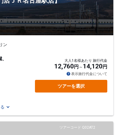
専門店ＪＲ名古屋駅店】
リン
城、
大人1名様あたり 旅行代金
12,760
14,120
円
円
表示旅行代金について
ツアーを選択
見る
ツアーコード Q02AT2