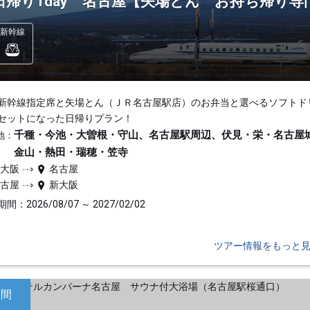
日帰り1day 名古屋【矢場とん お持ち帰り
新幹線
新幹線指定席と矢場とん（ＪＲ名古屋駅店）のお弁当と選べるソフトド
セットになった日帰りプラン！
千種・今池・大曽根・守山、名古屋駅周辺、伏見・栄・名古屋
地：
金山・熱田・瑞穂・笠寺
新大阪
名古屋
名古屋
新大阪
間：2026/08/07 ～ 2027/02/02
ツアー情報をもっと
日間