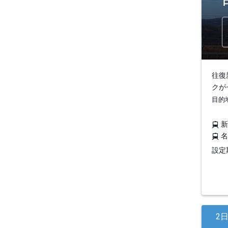
往復
クが
目的
設定期
2