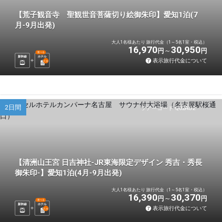
【荒子観音寺 聖観世音菩薩切り絵御朱印】愛知1泊(7
月-9月出発)
大人1名様あたり 旅行代金（1～5名1室・税込）
16,970
30,950
円
円
選べる
新幹線
ホテル
表示旅行代金について
1
泊
2日間
ツアーコード Q02AU2
【清洲山王宮 日吉神社-JR東海限定デザイン 秀吉・秀長
御朱印-】愛知1泊(4月-9月出発)
大人1名様あたり 旅行代金（1～5名1室・税込）
16,390
30,370
円
円
選べる
新幹線
ホテル
表示旅行代金について
1
泊