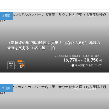
2日間
ツアーコード Q02C60
＜新幹線の旅で地域創生に貢献！-あなたの旅が、地域の
未来を支える-＞名古屋 1泊
大人1名様あたり 旅行代金（1～5名1室・税込）
16,770
30,750
円
円
選べる
新幹線
ホテル
表示旅行代金について
1
泊
2日間
ツアーコード Q02ME2