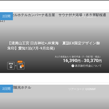
2日間
ツアーコード Q02O1I
【清洲山王宮 日吉神社×JR東海 夏詣EX限定デザイン御
朱印】愛知1泊(7月-9月出発)
大人1名様あたり 旅行代金（1～5名1室・税込）
16,390
30,370
円
円
選べる
新幹線
ホテル
表示旅行代金について
1
泊
2日間
ツアーコード Q02NMF