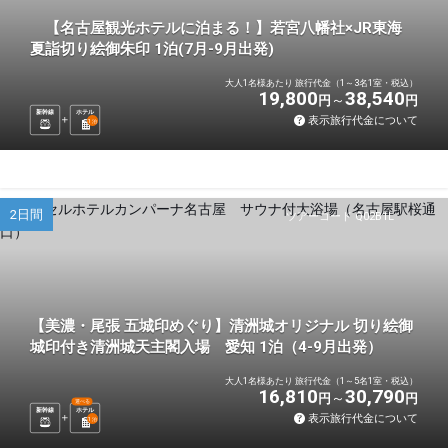
【名古屋観光ホテルに泊まる！】若宮八幡社×JR東海
夏詣切り絵御朱印 1泊(7月-9月出発)
大人1名様あたり 旅行代金（1～3名1室・税込）
19,800
38,540
円
円
新幹線
ホテル
表示旅行代金について
1
泊
2日間
ツアーコード Q02B1L
【美濃・尾張 五城印めぐり】清洲城オリジナル 切り絵御
城印付き清洲城天主閣入場 愛知 1泊（4-9月出発）
大人1名様あたり 旅行代金（1～5名1室・税込）
16,810
30,790
円
円
選べる
新幹線
ホテル
表示旅行代金について
1
泊