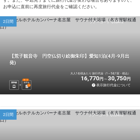
お申込に直前に再度旅行代金をご確認ください。
2日間
ツアーコード Q02AT2
【荒子観音寺 円空仏切り絵御朱印】愛知1泊(4月-9月出
発)
大人1名様あたり 旅行代金（1～5名1室・税込）
16,770
30,750
円
円
選べる
新幹線
ホテル
表示旅行代金について
1
泊
2日間
ツアーコード Q02NO2