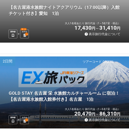
【名古屋港水族館ナイトアクアリウム（17:00以降）入館
チケット付き】愛知 1泊
大人1名様あたり 旅行代金（1～5名1室・税込）
17,430
31,410
円
円
選べる
新幹線
ホテル
表示旅行代金について
1
泊
2日間
ツアーコード Q02E86
GOLD STAY 名古屋 栄 水族館カルチャールーム に宿泊！
【名古屋港水族館入館券付き】名古屋 1泊
大人1名様あたり 旅行代金（1～6名1室・税込）
20,470
86,310
円
円
新幹線
ホテル
表示旅行代金について
1
泊