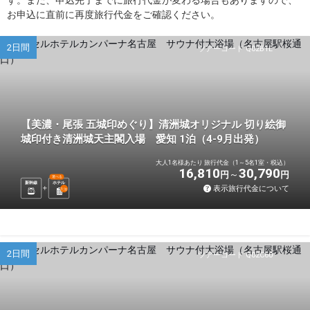
お申込に直前に再度旅行代金をご確認ください。
2日間
ツアーコード Q02B1L
【美濃・尾張 五城印めぐり】清洲城オリジナル 切り絵御
城印付き清洲城天主閣入場 愛知 1泊（4-9月出発）
大人1名様あたり 旅行代金（1～5名1室・税込）
16,810
30,790
円
円
選べる
新幹線
ホテル
表示旅行代金について
1
泊
2日間
ツアーコード Q02C60