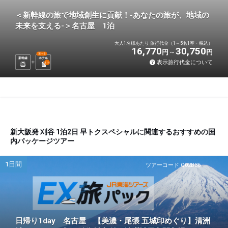
＜新幹線の旅で地域創生に貢献！-あなたの旅が、地域の
未来を支える-＞名古屋 1泊
大人1名様あたり 旅行代金（1～5名1室・税込）
16,770
30,750
円
円
選べる
新幹線
ホテル
表示旅行代金について
1
泊
新大阪発 刈谷 1泊2日 早トクスペシャルに関連するおすすめの国
内パッケージツアー
1日間
ツアーコード Q02B36
日帰り1day 名古屋 【美濃・尾張 五城印めぐり】清洲