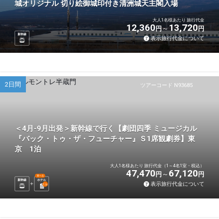
城オリジナル 切り絵御城印付き清洲城天主閣入場
大人1名様あたり 旅行代金
12,360
13,720
円
円
新幹線
表示旅行代金について
2日間
ツアーコード N93685
＜4月-9月出発＞新幹線で行く【劇団四季 ミュージカル
『バック・トゥ・ザ・フューチャー』Ｓ1席観劇券】東
京 1泊
大人1名様あたり 旅行代金（1～4名1室・税込）
47,470
67,120
円
円
選べる
新幹線
ホテル
表示旅行代金について
1
泊