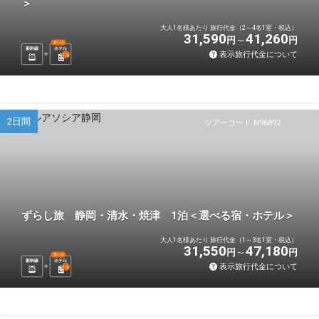
＞
大人1名様あたり 旅行代金（2～4名1室・税込）
31,590
41,260
円
円
選べる
新幹線
ホテル
表示旅行代金について
1
泊
2日間
ツアーコード N96892
ずらし旅 静岡・清水・焼津 1泊＜選べる宿・ホテル＞
大人1名様あたり 旅行代金（1～3名1室・税込）
31,550
47,180
円
円
選べる
新幹線
ホテル
表示旅行代金について
1
泊