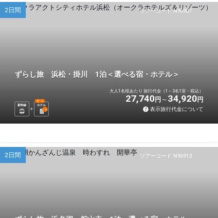
2日間
ツアーコード N96907
ずらし旅 浜松・掛川 1泊＜選べる宿・ホテル＞
大人1名様あたり 旅行代金（1～3名1室・税込）
27,740
34,920
円
円
選べる
新幹線
ホテル
表示旅行代金について
1
泊
2日間
ツアーコード N96913