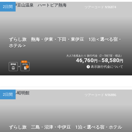
2日間
ツアーコード N96874
ずらし旅 熱海・伊東・下田・東伊豆 1泊＜選べる宿・
ホテル＞
大人1名様あたり 旅行代金（2～5名1室・税込）
46,760
58,580
円
円
選べる
新幹線
ホテル
表示旅行代金について
1
泊
2日間
ツアーコード N96886
ずらし旅 三島・沼津・中伊豆 1泊＜選べる宿・ホテル