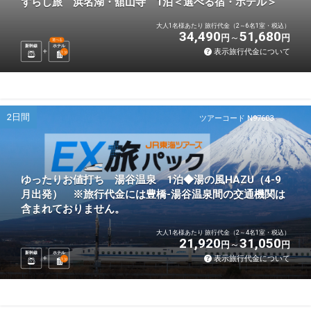
ずらし旅 浜名湖・舘山寺 1泊＜選べる宿・ホテル＞
大人1名様あたり 旅行代金（2～6名1室・税込）
34,490
51,680
円
円
選べる
新幹線
ホテル
表示旅行代金について
1
泊
2日間
ツアーコード N97603
ゆったりお値打ち 湯谷温泉 1泊◆湯の風HAZU（4-9
月出発） ※旅行代金には豊橋-湯谷温泉間の交通機関は
含まれておりません。
大人1名様あたり 旅行代金（2～4名1室・税込）
21,920
31,050
円
円
新幹線
ホテル
表示旅行代金について
1
泊