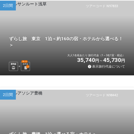
2日間
ツアーコード N97833
ずらし旅 東京 1泊＜約160の宿・ホテルから選べる！
＞
大人1名様あたり 旅行代金（1～3名1室・税込）
35,740
45,730
円
円
選べる
新幹線
ホテル
表示旅行代金について
1
泊
2日間
ツアーコード N98442