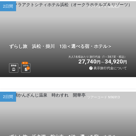
2日間
ツアーコード N96907
ずらし旅 浜松・掛川 1泊＜選べる宿・ホテル＞
大人1名様あたり 旅行代金（1～3名1室・税込）
27,740
34,920
円
円
選べる
新幹線
ホテル
表示旅行代金について
1
泊
2日間
ツアーコード N96913