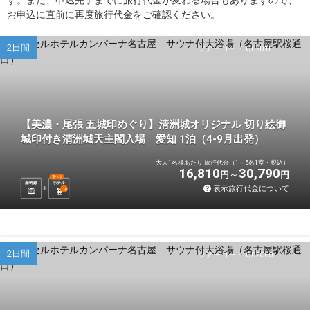
お申込に直前に再度旅行代金をご確認ください。
2日間
ツアーコード Q02B1L
【美濃・尾張 五城印めぐり】清洲城オリジナル 切り絵御
城印付き清洲城天主閣入場 愛知 1泊（4-9月出発）
大人1名様あたり 旅行代金（1～5名1室・税込）
16,810
30,790
円
円
選べる
新幹線
ホテル
表示旅行代金について
1
泊
2日間
ツアーコード Q02C60