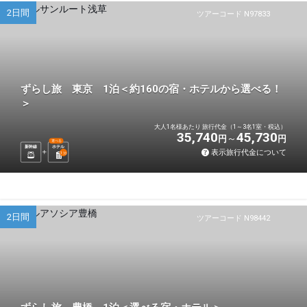
2日間
ツアーコード N97833
ずらし旅 東京 1泊＜約160の宿・ホテルから選べる！
＞
大人1名様あたり 旅行代金（1～3名1室・税込）
35,740
45,730
円
円
選べる
新幹線
ホテル
表示旅行代金について
1
泊
2日間
ツアーコード N98442