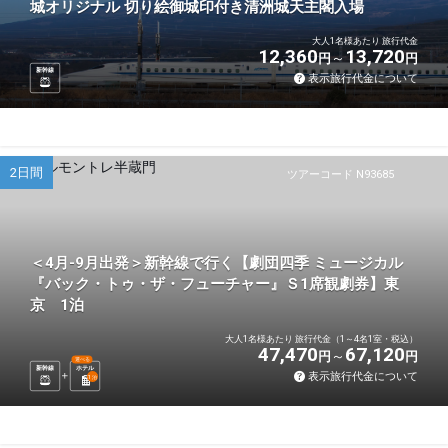
城オリジナル 切り絵御城印付き清洲城天主閣入場
大人1名様あたり 旅行代金
12,360
13,720
円
円
新幹線
表示旅行代金について
2日間
ツアーコード N93685
＜4月-9月出発＞新幹線で行く【劇団四季 ミュージカル
『バック・トゥ・ザ・フューチャー』Ｓ1席観劇券】東
京 1泊
大人1名様あたり 旅行代金（1～4名1室・税込）
47,470
67,120
円
円
選べる
新幹線
ホテル
表示旅行代金について
1
泊