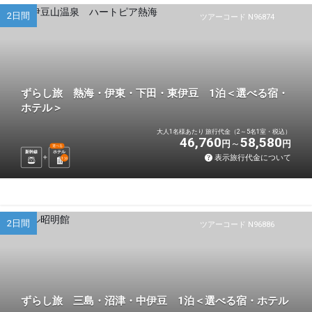
2日間
ツアーコード N96874
ずらし旅 熱海・伊東・下田・東伊豆 1泊＜選べる宿・
ホテル＞
大人1名様あたり 旅行代金（2～5名1室・税込）
46,760
58,580
円
円
選べる
新幹線
ホテル
表示旅行代金について
1
泊
2日間
ツアーコード N96886
ずらし旅 三島・沼津・中伊豆 1泊＜選べる宿・ホテル