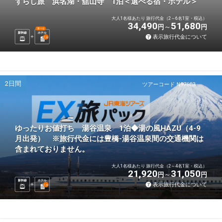
ずらし旅 浜名湖・舘山寺 1泊＜選べる宿・ホテル＞
大人1名様あたり 旅行代金（2～6名1室・税込）
34,490
51,680
円
円
選べる
新幹線
ホテル
表示旅行代金について
1
泊
2日間
ツアーコード N97603
ゆったりお値打ち 湯谷温泉 1泊◆湯の風HAZU（4-9
月出発） ※旅行代金には豊橋-湯谷温泉間の交通機関は
含まれておりません。
大人1名様あたり 旅行代金（2～4名1室・税込）
21,920
31,050
円
円
新幹線
ホテル
表示旅行代金について
1
泊