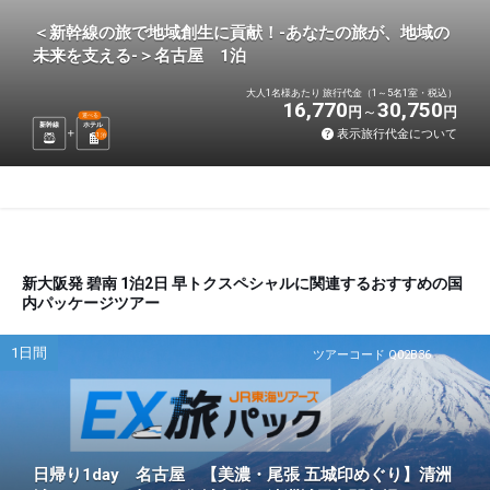
＜新幹線の旅で地域創生に貢献！-あなたの旅が、地域の
未来を支える-＞名古屋 1泊
大人1名様あたり 旅行代金（1～5名1室・税込）
16,770
30,750
円
円
選べる
新幹線
ホテル
表示旅行代金について
1
泊
新大阪発 碧南 1泊2日 早トクスペシャルに関連するおすすめの国
内パッケージツアー
1日間
ツアーコード Q02B36
日帰り1day 名古屋 【美濃・尾張 五城印めぐり】清洲