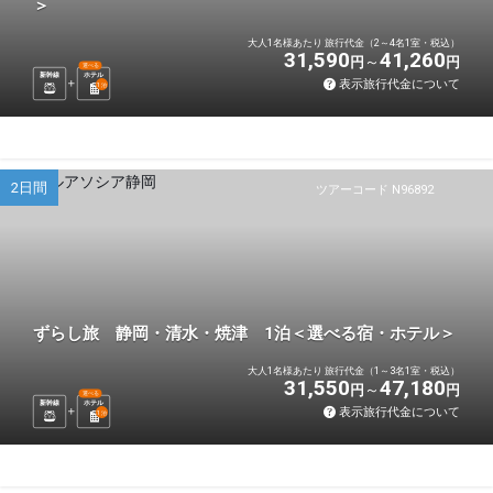
＞
大人1名様あたり 旅行代金（2～4名1室・税込）
31,590
41,260
円
円
選べる
新幹線
ホテル
表示旅行代金について
1
泊
2日間
ツアーコード N96892
ずらし旅 静岡・清水・焼津 1泊＜選べる宿・ホテル＞
大人1名様あたり 旅行代金（1～3名1室・税込）
31,550
47,180
円
円
選べる
新幹線
ホテル
表示旅行代金について
1
泊