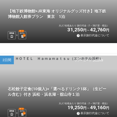
【地下鉄博物館×JR東海 オリジナルグッズ付き】地下鉄
博物館入館券プラン 東京 1泊
大人1名様あたり 旅行代金（1～3名1室・税込）
31,250
42,760
円
円
選べる
新幹線
ホテル
表示旅行代金について
1
泊
2日間
ツアーコード Q02BK8
石松餃子定食(10個入)+「選べるドリンク1杯」（生ビー
ル含む）付き 浜松・浜名湖・舘山寺１泊
大人1名様あたり 旅行代金（1～3名1室・税込）
19,250
49,160
円
円
選べる
新幹線
ホテル
表示旅行代金について
1
泊