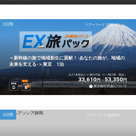
2日間
ツアーコード Q02BMO
＜新幹線の旅で地域創生に貢献！-あなたの旅が、地域の
未来を支える-＞東京 1泊
大人1名様あたり 旅行代金（1～3名1室・税込）
33,610
53,350
円
円
選べる
新幹線
ホテル
表示旅行代金について
1
泊
2日間
ツアーコード Q02BQ3