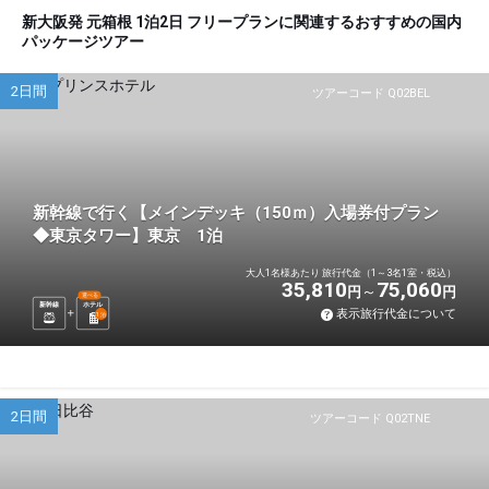
新大阪発 元箱根 1泊2日 フリープランに関連するおすすめの国内
パッケージツアー
2日間
ツアーコード Q02BEL
新幹線で行く【メインデッキ（150ｍ）入場券付プラン
◆東京タワー】東京 1泊
大人1名様あたり 旅行代金（1～3名1室・税込）
35,810
75,060
円
円
選べる
新幹線
ホテル
表示旅行代金について
1
泊
2日間
ツアーコード Q02TNE