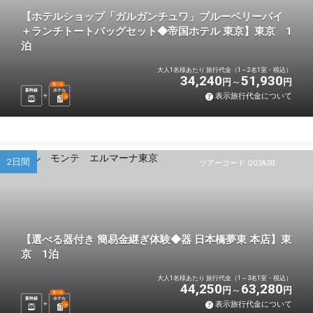
【ホテルショップ「ガルガンチュワ」ブルーベリーパイ
＋ランチトートバッグセット◆帝国ホテル 東京】東京 1
泊
大人1名様あたり 旅行代金（1～2名1室・税込）
34,240
51,930
円
円
選べる
新幹線
ホテル
表示旅行代金について
1
泊
2日間
ツアーコード Q02A3B
【選べる器付き 簡易金継ぎ体験◆器 日本橋夢東 本店】東
京 1泊
大人1名様あたり 旅行代金（1～3名1室・税込）
44,250
63,280
円
円
選べる
新幹線
ホテル
表示旅行代金について
1
泊