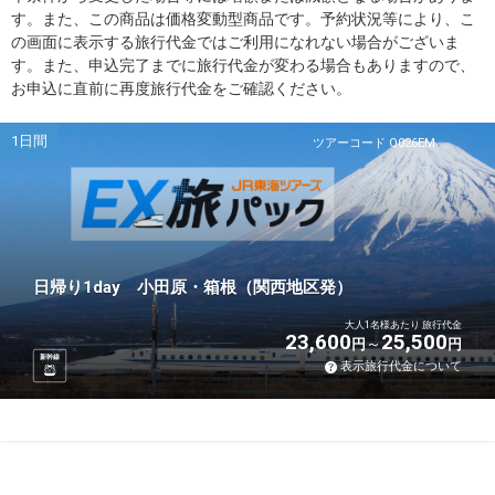
す。また、この商品は価格変動型商品です。予約状況等により、こ
の画面に表示する旅行代金ではご利用になれない場合がございま
す。また、申込完了までに旅行代金が変わる場合もありますので、
お申込に直前に再度旅行代金をご確認ください。
1日間
ツアーコード Q026EM
日帰り1day 小田原・箱根（関西地区発）
大人1名様あたり 旅行代金
23,600
25,500
円
円
新幹線
表示旅行代金について