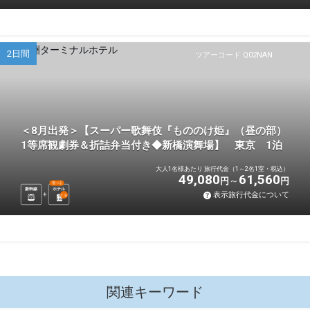
2日間
ツアーコード Q02NAN
＜8月出発＞【スーパー歌舞伎『もののけ姫』（昼の部）
1等席観劇券＆折詰弁当付き◆新橋演舞場】 東京 1泊
大人1名様あたり 旅行代金（1～2名1室・税込）
49,080
61,560
円
円
選べる
新幹線
ホテル
表示旅行代金について
1
泊
関連キーワード