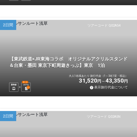
2日間
ツアーコード Q02A54
【東武鉄道×JR東海コラボ オリジナルアクリルスタンド
＆台東・墨田 東京下町周遊きっぷ】東京 1泊
大人1名様あたり 旅行代金（1～3名1室・税込）
31,520
43,350
円
円
選べる
新幹線
ホテル
表示旅行代金について
1
泊
2日間
ツアーコード Q02A5N