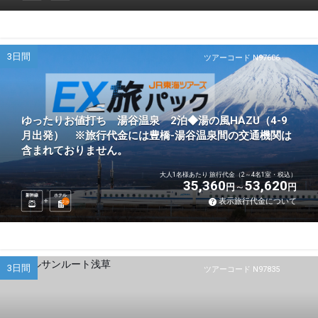
3日間
ツアーコード N97606
ゆったりお値打ち 湯谷温泉 2泊◆湯の風HAZU（4-9
月出発） ※旅行代金には豊橋-湯谷温泉間の交通機関は
含まれておりません。
大人1名様あたり 旅行代金（2～4名1室・税込）
35,360
53,620
円
円
新幹線
ホテル
表示旅行代金について
2
泊
3日間
ツアーコード N97835