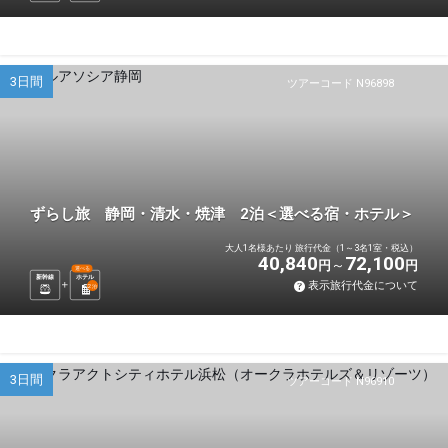
3日間
ツアーコード N96898
ずらし旅 静岡・清水・焼津 2泊＜選べる宿・ホテル＞
大人1名様あたり 旅行代金（1～3名1室・税込）
40,840
72,100
円
円
選べる
新幹線
ホテル
表示旅行代金について
2
泊
3日間
ツアーコード N96910