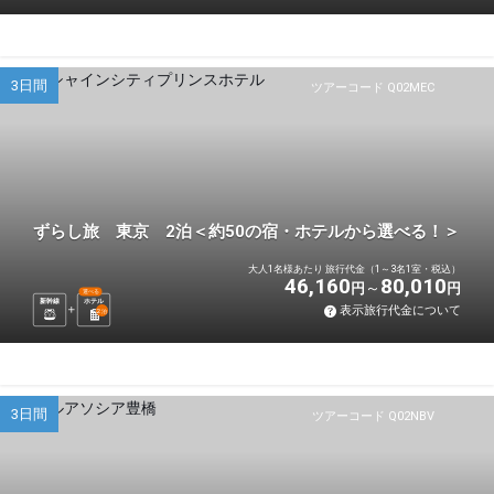
3日間
ツアーコード Q02MEC
ずらし旅 東京 2泊＜約50の宿・ホテルから選べる！＞
大人1名様あたり 旅行代金（1～3名1室・税込）
46,160
80,010
円
円
選べる
新幹線
ホテル
表示旅行代金について
2
泊
3日間
ツアーコード Q02NBV