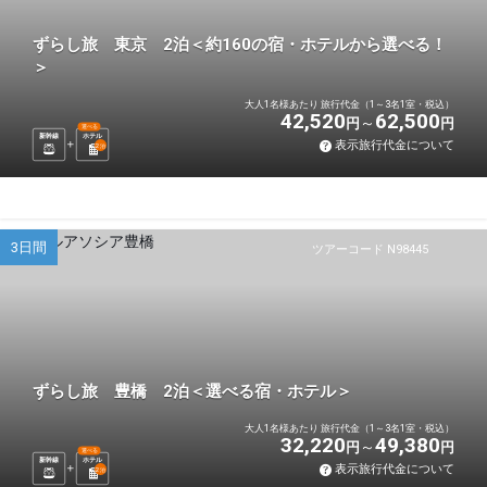
ずらし旅 東京 2泊＜約160の宿・ホテルから選べる！
＞
大人1名様あたり 旅行代金（1～3名1室・税込）
42,520
62,500
円
円
選べる
新幹線
ホテル
表示旅行代金について
2
泊
3日間
ツアーコード N98445
ずらし旅 豊橋 2泊＜選べる宿・ホテル＞
大人1名様あたり 旅行代金（1～3名1室・税込）
32,220
49,380
円
円
選べる
新幹線
ホテル
表示旅行代金について
2
泊