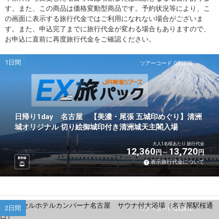
す。また、この商品は価格変動型商品です。予約状況等により、こ
の画面に表示する旅行代金ではご利用になれない場合がございま
す。また、申込完了までに旅行代金が変わる場合もありますので、
お申込に直前に再度旅行代金をご確認ください。
1日間
ツアーコード Q02B36
日帰り1day 名古屋 【美濃・尾張 五城印めぐり】清洲
城オリジナル 切り絵御城印付き清洲城天主閣入場
大人1名様あたり 旅行代金
12,360
13,720
円
円
新幹線
表示旅行代金について
2日間
ツアーコード Q02B1L