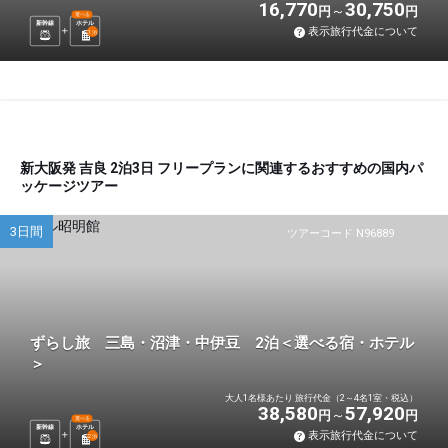
16,770
30,750
円
円
選べる
新幹線
ホテル
表示旅行代金について
1
泊
新大阪発 吉良 2泊3日 フリープランに関連するおすすめの国内パ
ッケージツアー
3日間
ツアーコード N96889
ずらし旅 三島・沼津・中伊豆 2泊＜選べる宿・ホテル
＞
大人1名様あたり 旅行代金（2～4名1室・税込）
38,580
57,920
円
円
選べる
新幹線
ホテル
表示旅行代金について
2
泊