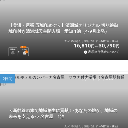
【美濃・尾張 五城印めぐり】清洲城オリジナル 切り絵御
城印付き清洲城天主閣入場 愛知 1泊（4-9月出発）
大人1名様あたり 旅行代金（1～5名1室・税込）
16,810
30,790
円
円
選べる
新幹線
ホテル
表示旅行代金について
1
泊
2日間
ツアーコード Q02C60
＜新幹線の旅で地域創生に貢献！-あなたの旅が、地域の
未来を支える-＞名古屋 1泊
大人1名様あたり 旅行代金（1～5名1室・税込）