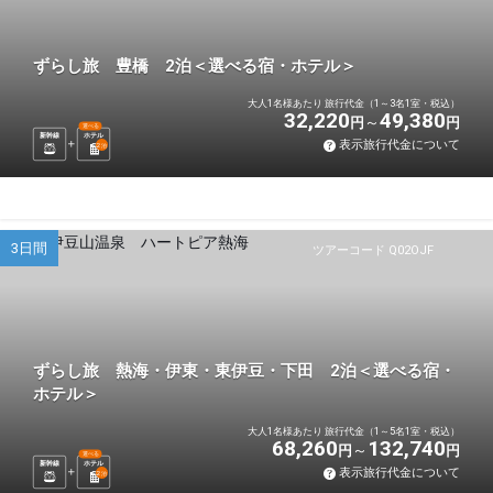
ずらし旅 豊橋 2泊＜選べる宿・ホテル＞
大人1名様あたり 旅行代金（1～3名1室・税込）
32,220
49,380
円
円
選べる
新幹線
ホテル
表示旅行代金について
2
泊
3日間
ツアーコード Q02OJF
ずらし旅 熱海・伊東・東伊豆・下田 2泊＜選べる宿・
ホテル＞
大人1名様あたり 旅行代金（1～5名1室・税込）
68,260
132,740
円
円
選べる
新幹線
ホテル
表示旅行代金について
2
泊