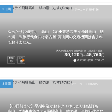
3日間
ツアーコード N98156
ゆったりお値打ち 高山 2泊◆東急ステイ飛騨高山 結
の湯 ※旅行代金には名古屋-高山間の交通機関は含まれ
ておりません。
大人1名様あたり 旅行代金（1～2名1室・税込）
30,120
45,760
円
円
新幹線
ホテル
表示旅行代金について
2
泊
3日間
ツアーコード Q02SVZ
【60日前まで】早期申込がおトク！ゆったりお値打ち
高山 2泊◆東急ステイ飛騨高山 結の湯 ※旅行代金に