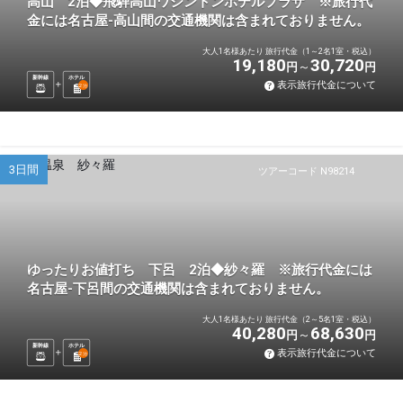
高山 2泊◆飛騨高山ワシントンホテルプラザ ※旅行代
金には名古屋-高山間の交通機関は含まれておりません。
大人1名様あたり 旅行代金（1～2名1室・税込）
19,180
30,720
円
円
新幹線
ホテル
表示旅行代金について
2
泊
3日間
ツアーコード N98214
ゆったりお値打ち 下呂 2泊◆紗々羅 ※旅行代金には
名古屋-下呂間の交通機関は含まれておりません。
大人1名様あたり 旅行代金（2～5名1室・税込）
40,280
68,630
円
円
新幹線
ホテル
表示旅行代金について
2
泊