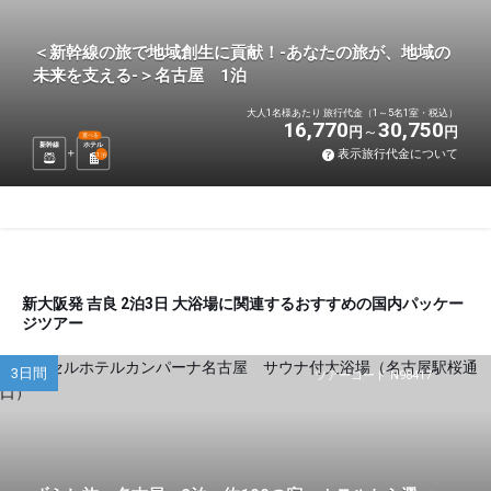
＜新幹線の旅で地域創生に貢献！-あなたの旅が、地域の
未来を支える-＞名古屋 1泊
大人1名様あたり 旅行代金（1～5名1室・税込）
16,770
30,750
円
円
選べる
新幹線
ホテル
表示旅行代金について
1
泊
新大阪発 吉良 2泊3日 大浴場に関連するおすすめの国内パッケー
ジツアー
3日間
ツアーコード N98417