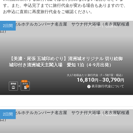
す。また、申込完了までに旅行代金が変わる場合もありますので、
お申込に直前に再度旅行代金をご確認ください。
2日間
ツアーコード Q02B1L
【美濃・尾張 五城印めぐり】清洲城オリジナル 切り絵御
城印付き清洲城天主閣入場 愛知 1泊（4-9月出発）
大人1名様あたり 旅行代金（1～5名1室・税込）
16,810
30,790
円
円
選べる
新幹線
ホテル
表示旅行代金について
1
泊
2日間
ツアーコード Q02C60