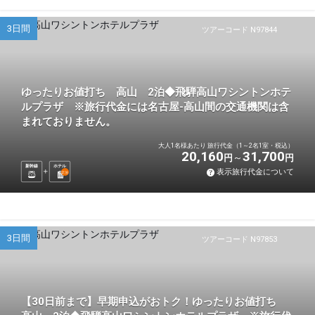
3日間
ツアーコード N97844
ゆったりお値打ち 高山 2泊◆飛騨高山ワシントンホテ
ルプラザ ※旅行代金には名古屋-高山間の交通機関は含
まれておりません。
大人1名様あたり 旅行代金（1～2名1室・税込）
20,160
31,700
円
円
新幹線
ホテル
表示旅行代金について
2
泊
3日間
ツアーコード N97853
【30日前まで】早期申込がおトク！ゆったりお値打ち