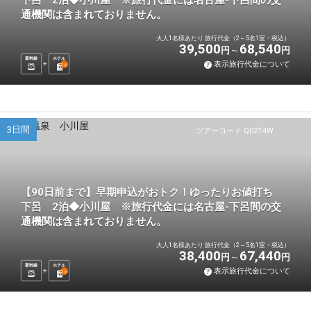
下呂 2泊◆小川屋 ※旅行代金には名古屋-下呂間の交
通機関は含まれておりません。
大人1名様あたり 旅行代金（2～5名1室・税込）
39,500
68,540
円
円
新幹線
ホテル
表示旅行代金について
2
泊
3日間
ツアーコード Q02T4W
【90日前まで】早期申込がおトク！ゆったりお値打ち
下呂 2泊◆小川屋 ※旅行代金には名古屋-下呂間の交
通機関は含まれておりません。
大人1名様あたり 旅行代金（2～5名1室・税込）
38,400
67,440
円
円
新幹線
ホテル
表示旅行代金について
2
泊