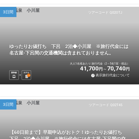
3日間
ツアーコード Q02OTJ
ゆったりお値打ち 下呂 2泊◆小川屋 ※旅行代金には
名古屋-下呂間の交通機関は含まれておりません。
大人1名様あたり 旅行代金（2～5名1室・税込）
41,700
70,740
円
円
新幹線
ホテル
表示旅行代金について
2
泊
3日間
ツアーコード Q02T45
【60日前まで】早期申込がおトク！ゆったりお値打ち